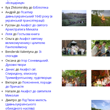
«Всецариця»
Ilya Zhitomirskiy
до
Бібліотека
Андрій
до
Псалтир
давньоукраїнський 1643 року (в
українській транслітерації)
Руслан
до
Акафіст до святого
Архистратига Михаїла
Лілія
до
Гостьова книга
Ольга
до
Акафіст святому
великомученику і цілителю
Пантелеймону
Benderski Valentyna
до
Зі
спогадів
Оксана
до
Ігор Соневицький.
Духовні твори
Денис
до
Акафіст свт.
Спиридону, єпископу
Тримифунтському, чудотворцю
Вікторія
до
Пояснення, поради
до Причастя
Наталя
до
Акафіст до святителя
Миколая
Дмитро
до
Під Твою милість
(давньоукраїнського
обихідного наспіву)