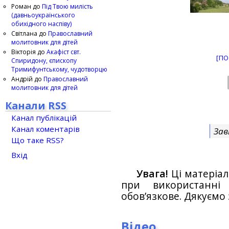
Роман
до
Під Твою милість
(давньоукраїнського
обихідного наспіву)
Світлана
до
Православний
молитовник для дітей
Вікторія
до
Акафіст свт.
[ПО
Спиридону, єпископу
Тримифунтському, чудотворцю
Андрій
до
Православний
молитовник для дітей
Канали RSS
Канал публікацій
Канал коментарів
Зав
Що таке RSS?
Вхід
Увага!
Ці матеріал
при використанн
обов’язкове. Дякуємо 
Відео