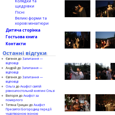
Колядки та
щедрівки
Пісні
Великі форми та
хорові мініатюри
Дитяча сторінка
Гостьова книга
Контакти
Останні відгуки
Євгенія
до
Запитання —
відповіді
Андрій
до
Запитання —
відповіді
Євгенія
до
Запитання —
відповіді
Ольга
до
Акафіст святій
рівноапостольній княгині Ользі
Вікторія
до
Акафіст за
померлого
Тетяна Грицан
до
Акафіст
Пресвятої Богородиці перед Її
чудотворною іконою