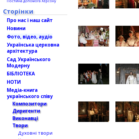
Постійна допомога Херсону
Сторінки
Про нас і наш сайт
Новини
Фото, відео, аудіо
Українська церковна
архітектура
Сад Українського
Модерну
БІБЛІОТЕКА
НОТИ
Медіа-книга
українського співу
Композитори
Диригенти
Виконавці
Твори
Духовні твори