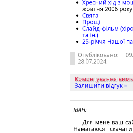
Хресний хід з мо
жовтня 2006 року
Свята
Прощі
Слайд-фільм (хіро
та ін.)
25-рiччя Нашої па
Опубліковано: 09
28.07.2024.
Коментування вим
Залишити відгук »
ІВАН
Для мене ваш са
Намагаюся скачат