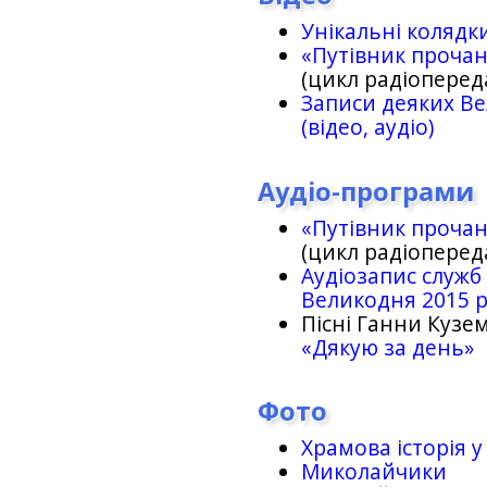
Унікальні колядк
«Путівник проча
(цикл радіоперед
Записи деяких Ве
(відео, аудіо)
Аудіо-програми
«Путівник проча
(цикл радіоперед
Аудіозапис служб
Великодня 2015 
Пісні Ганни Кузем
«Дякую за день»
Фото
Храмова історія у
Миколайчики