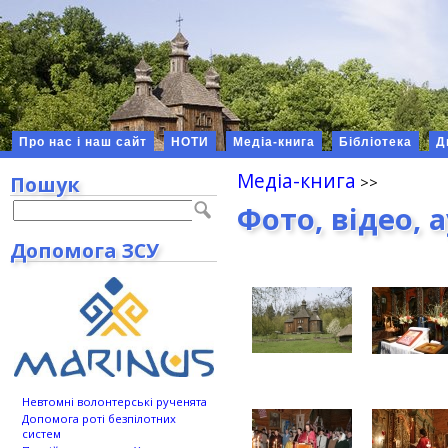
Про нас і наш сайт
НОТИ
Медіа-книга
Бібліотека
Д
Медіа-книга
Пошук
Фото, відео, 
Допомога ЗСУ
Невтомні волонтерські рученята
Допомога роті безпілотних
систем