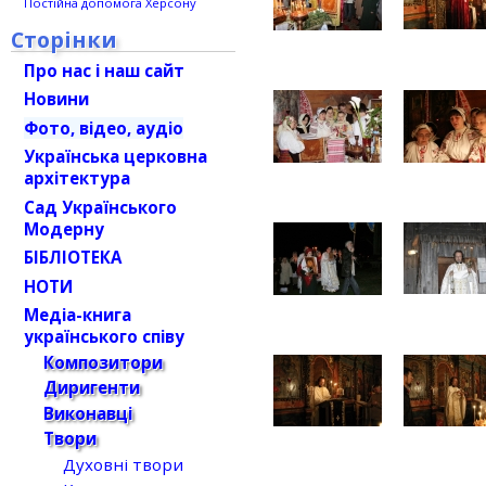
Постійна допомога Херсону
Сторінки
Про нас і наш сайт
Новини
Фото, відео, аудіо
Українська церковна
архітектура
Сад Українського
Модерну
БІБЛІОТЕКА
НОТИ
Медіа-книга
українського співу
Композитори
Диригенти
Виконавці
Твори
Духовні твори