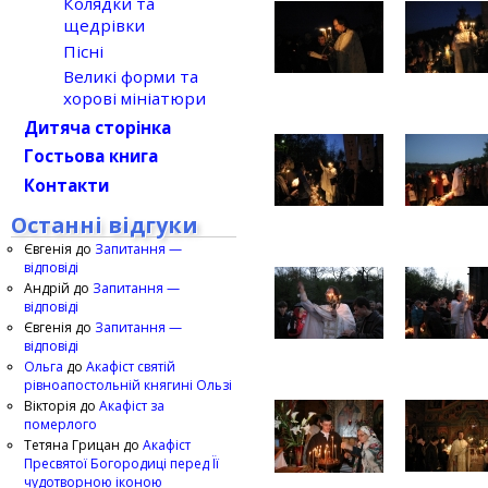
Колядки та
щедрівки
Пісні
Великі форми та
хорові мініатюри
Дитяча сторінка
Гостьова книга
Контакти
Останні відгуки
Євгенія
до
Запитання —
відповіді
Андрій
до
Запитання —
відповіді
Євгенія
до
Запитання —
відповіді
Ольга
до
Акафіст святій
рівноапостольній княгині Ользі
Вікторія
до
Акафіст за
померлого
Тетяна Грицан
до
Акафіст
Пресвятої Богородиці перед Її
чудотворною іконою