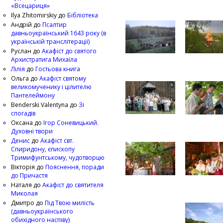
«Всецариця»
Ilya Zhitomirskiy
до
Бібліотека
Андрій
до
Псалтир
давньоукраїнський 1643 року (в
українській транслітерації)
Руслан
до
Акафіст до святого
Архистратига Михаїла
Лілія
до
Гостьова книга
Ольга
до
Акафіст святому
великомученику і цілителю
Пантелеймону
Benderski Valentyna
до
Зі
спогадів
Оксана
до
Ігор Соневицький.
Духовні твори
Денис
до
Акафіст свт.
Спиридону, єпископу
Тримифунтському, чудотворцю
Вікторія
до
Пояснення, поради
до Причастя
Наталя
до
Акафіст до святителя
Миколая
Дмитро
до
Під Твою милість
(давньоукраїнського
обихідного наспіву)