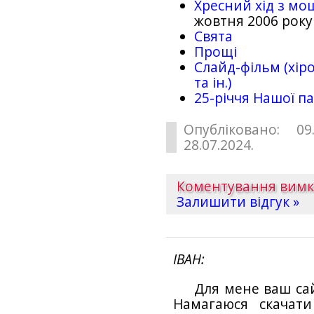
Хресний хід з мо
жовтня 2006 року
Свята
Прощі
Слайд-фільм (хіро
та ін.)
25-рiччя Нашої па
Опубліковано: 09
28.07.2024.
Коментування вим
Залишити відгук »
ІВАН
Для мене ваш са
Намагаюся скачат