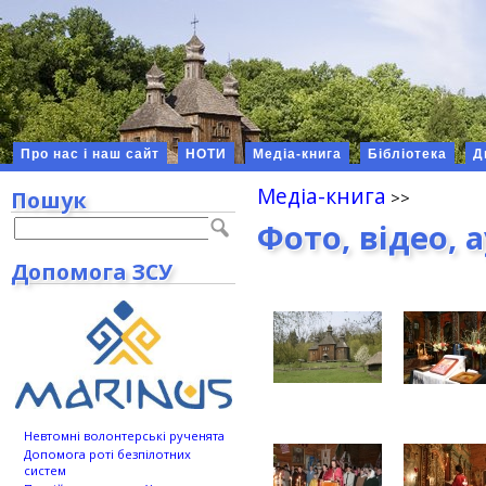
Про нас і наш сайт
НОТИ
Медіа-книга
Бібліотека
Д
Медіа-книга
Пошук
Фото, відео, 
Допомога ЗСУ
Невтомні волонтерські рученята
Допомога роті безпілотних
систем