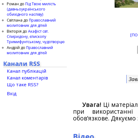
Роман
до
Під Твою милість
(давньоукраїнського
обихідного наспіву)
Світлана
до
Православний
молитовник для дітей
Вікторія
до
Акафіст свт.
[ПО
Спиридону, єпископу
Тримифунтському, чудотворцю
Андрій
до
Православний
молитовник для дітей
Канали RSS
Канал публікацій
Канал коментарів
Зав
Що таке RSS?
Вхід
Увага!
Ці матеріал
при використанн
обов’язкове. Дякуємо 
Відео