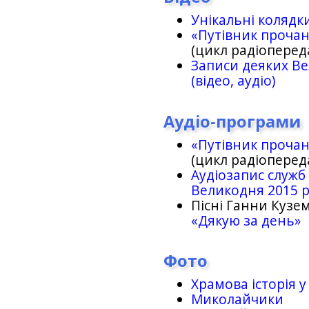
Унікальні колядк
«Путівник проча
(цикл радіоперед
Записи деяких Ве
(відео, аудіо)
Аудіо-програми
«Путівник проча
(цикл радіоперед
Аудіозапис служб
Великодня 2015 
Пісні Ганни Кузем
«Дякую за день»
Фото
Храмова історія у
Миколайчики