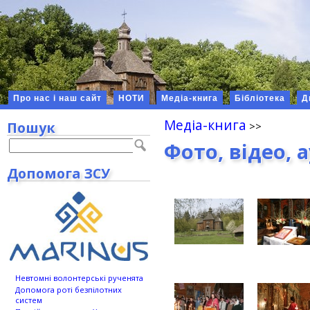
Про нас і наш сайт
НОТИ
Медіа-книга
Бібліотека
Д
Медіа-книга
Пошук
Фото, відео, 
Допомога ЗСУ
Невтомні волонтерські рученята
Допомога роті безпілотних
систем