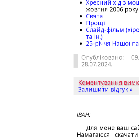
Хресний хід з мо
жовтня 2006 року
Свята
Прощі
Слайд-фільм (хіро
та ін.)
25-рiччя Нашої па
Опубліковано: 09
28.07.2024.
Коментування вим
Залишити відгук »
ІВАН
Для мене ваш са
Намагаюся скачат