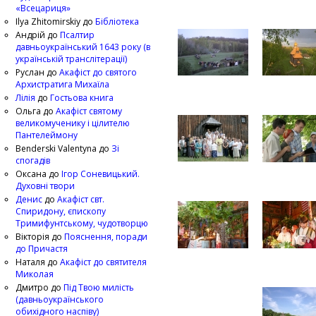
«Всецариця»
Ilya Zhitomirskiy
до
Бібліотека
Андрій
до
Псалтир
давньоукраїнський 1643 року (в
українській транслітерації)
Руслан
до
Акафіст до святого
Архистратига Михаїла
Лілія
до
Гостьова книга
Ольга
до
Акафіст святому
великомученику і цілителю
Пантелеймону
Benderski Valentyna
до
Зі
спогадів
Оксана
до
Ігор Соневицький.
Духовні твори
Денис
до
Акафіст свт.
Спиридону, єпископу
Тримифунтському, чудотворцю
Вікторія
до
Пояснення, поради
до Причастя
Наталя
до
Акафіст до святителя
Миколая
Дмитро
до
Під Твою милість
(давньоукраїнського
обихідного наспіву)