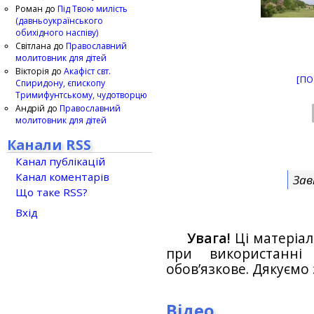
Роман
до
Під Твою милість
(давньоукраїнського
обихідного наспіву)
Світлана
до
Православний
молитовник для дітей
Вікторія
до
Акафіст свт.
[ПО
Спиридону, єпископу
Тримифунтському, чудотворцю
Андрій
до
Православний
молитовник для дітей
Канали RSS
Канал публікацій
Канал коментарів
Зав
Що таке RSS?
Вхід
Увага!
Ці матеріал
при використанн
обов’язкове. Дякуємо 
Відео