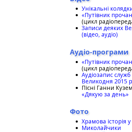
Унікальні колядк
«Путівник проча
(цикл радіоперед
Записи деяких Ве
(відео, аудіо)
Аудіо-програми
«Путівник проча
(цикл радіоперед
Аудіозапис служб
Великодня 2015 
Пісні Ганни Кузем
«Дякую за день»
Фото
Храмова історія у
Миколайчики