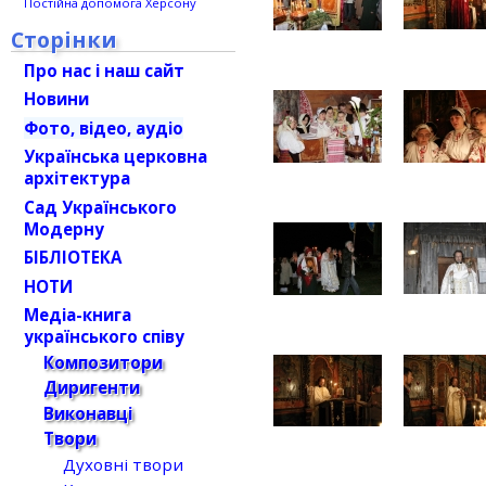
Постійна допомога Херсону
Сторінки
Про нас і наш сайт
Новини
Фото, відео, аудіо
Українська церковна
архітектура
Сад Українського
Модерну
БІБЛІОТЕКА
НОТИ
Медіа-книга
українського співу
Композитори
Диригенти
Виконавці
Твори
Духовні твори