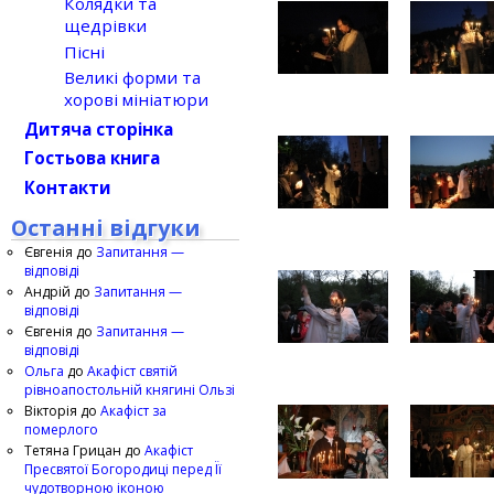
Колядки та
щедрівки
Пісні
Великі форми та
хорові мініатюри
Дитяча сторінка
Гостьова книга
Контакти
Останні відгуки
Євгенія
до
Запитання —
відповіді
Андрій
до
Запитання —
відповіді
Євгенія
до
Запитання —
відповіді
Ольга
до
Акафіст святій
рівноапостольній княгині Ользі
Вікторія
до
Акафіст за
померлого
Тетяна Грицан
до
Акафіст
Пресвятої Богородиці перед Її
чудотворною іконою