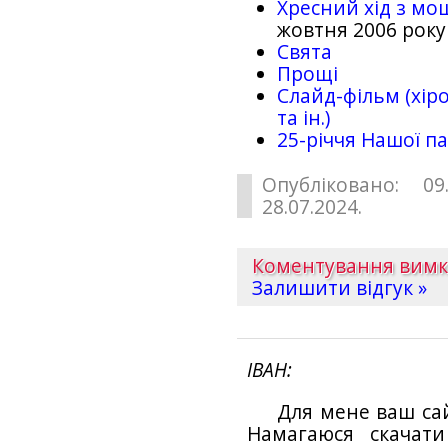
Хресний хід з мо
жовтня 2006 року
Свята
Прощі
Слайд-фільм (хіро
та ін.)
25-рiччя Нашої па
Опубліковано: 09
28.07.2024.
Коментування вим
Залишити відгук »
ІВАН
Для мене ваш са
Намагаюся скачат