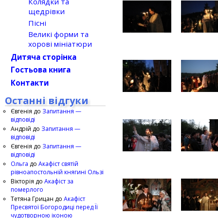
Колядки та
щедрівки
Пісні
Великі форми та
хорові мініатюри
Дитяча сторінка
Гостьова книга
Контакти
Останні відгуки
Євгенія
до
Запитання —
відповіді
Андрій
до
Запитання —
відповіді
Євгенія
до
Запитання —
відповіді
Ольга
до
Акафіст святій
рівноапостольній княгині Ользі
Вікторія
до
Акафіст за
померлого
Тетяна Грицан
до
Акафіст
Пресвятої Богородиці перед Її
чудотворною іконою