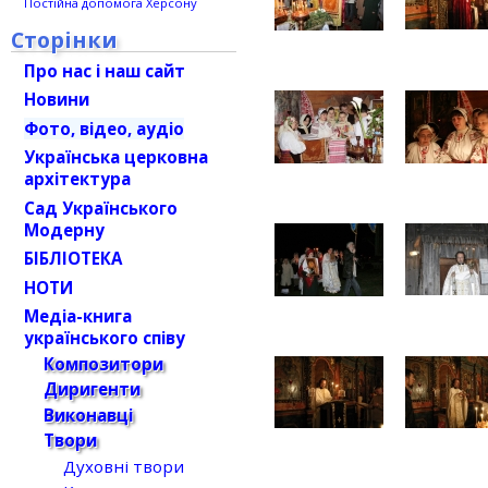
Постійна допомога Херсону
Сторінки
Про нас і наш сайт
Новини
Фото, відео, аудіо
Українська церковна
архітектура
Сад Українського
Модерну
БІБЛІОТЕКА
НОТИ
Медіа-книга
українського співу
Композитори
Диригенти
Виконавці
Твори
Духовні твори