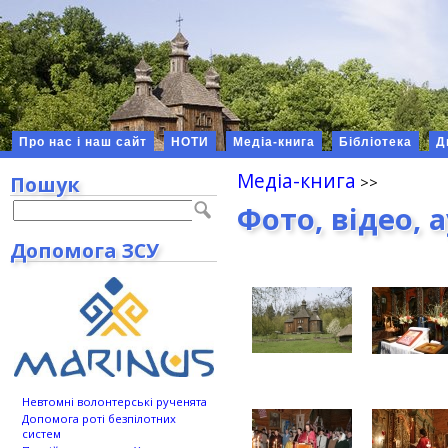
Про нас і наш сайт
НОТИ
Медіа-книга
Бібліотека
Д
Медіа-книга
Пошук
Фото, відео, 
Допомога ЗСУ
Невтомні волонтерські рученята
Допомога роті безпілотних
систем