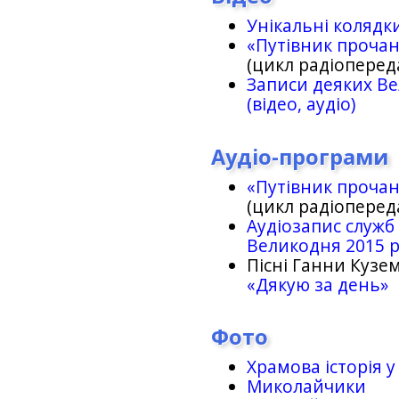
Унікальні колядк
«Путівник проча
(цикл радіоперед
Записи деяких Ве
(відео, аудіо)
Аудіо-програми
«Путівник проча
(цикл радіоперед
Аудіозапис служб
Великодня 2015 
Пісні Ганни Кузем
«Дякую за день»
Фото
Храмова історія у
Миколайчики