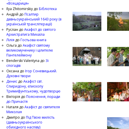
«Всецариця»
Ilya Zhitomirskiy
до
Бібліотека
Андрій
до
Псалтир
давньоукраїнський 1643 року (в
українській транслітерації)
Руслан
до
Акафіст до святого
Архистратига Михаїла
Лілія
до
Гостьова книга
Ольга
до
Акафіст святому
великомученику і цілителю
Пантелеймону
Benderski Valentyna
до
Зі
спогадів
Оксана
до
Ігор Соневицький.
Духовні твори
Денис
до
Акафіст свт.
Спиридону, єпископу
Тримифунтському, чудотворцю
Вікторія
до
Пояснення, поради
до Причастя
Наталя
до
Акафіст до святителя
Миколая
Дмитро
до
Під Твою милість
(давньоукраїнського
обихідного наспіву)