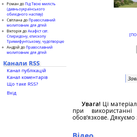
Роман
до
Під Твою милість
(давньоукраїнського
обихідного наспіву)
Світлана
до
Православний
молитовник для дітей
Вікторія
до
Акафіст свт.
[ПО
Спиридону, єпископу
Тримифунтському, чудотворцю
Андрій
до
Православний
молитовник для дітей
Канали RSS
Канал публікацій
Канал коментарів
Зав
Що таке RSS?
Вхід
Увага!
Ці матеріал
при використанн
обов’язкове. Дякуємо 
Відео