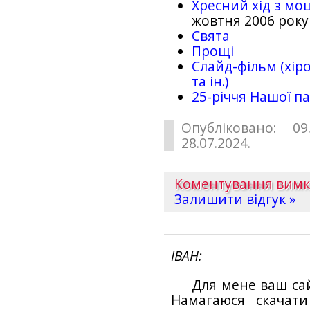
Хресний хід з мо
жовтня 2006 року
Свята
Прощі
Слайд-фільм (хіро
та ін.)
25-рiччя Нашої па
Опубліковано: 09
28.07.2024.
Коментування вим
Залишити відгук »
ІВАН
Для мене ваш са
Намагаюся скачат