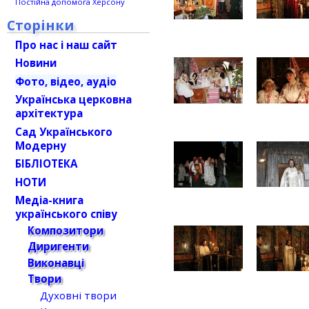
Постійна допомога Херсону
Сторінки
Про нас і наш сайт
Новини
Фото, відео, аудіо
Українська церковна
архітектура
Сад Українського
Модерну
БІБЛІОТЕКА
НОТИ
Медіа-книга
українського співу
Композитори
Диригенти
Виконавці
Твори
Духовні твори