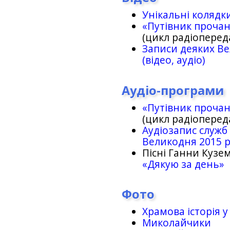
Унікальні колядк
«Путівник проча
(цикл радіоперед
Записи деяких Ве
(відео, аудіо)
Аудіо-програми
«Путівник проча
(цикл радіоперед
Аудіозапис служб
Великодня 2015 
Пісні Ганни Кузем
«Дякую за день»
Фото
Храмова історія у
Миколайчики