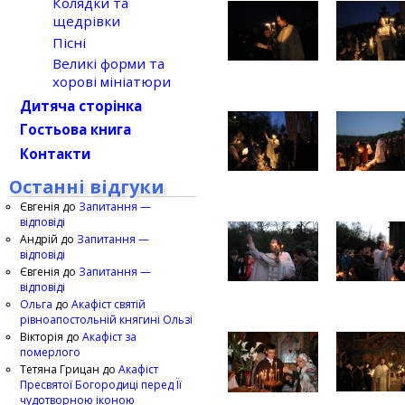
Колядки та
щедрівки
Пісні
Великі форми та
хорові мініатюри
Дитяча сторінка
Гостьова книга
Контакти
Останні відгуки
Євгенія
до
Запитання —
відповіді
Андрій
до
Запитання —
відповіді
Євгенія
до
Запитання —
відповіді
Ольга
до
Акафіст святій
рівноапостольній княгині Ользі
Вікторія
до
Акафіст за
померлого
Тетяна Грицан
до
Акафіст
Пресвятої Богородиці перед Її
чудотворною іконою