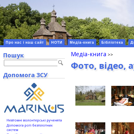
Про нас і наш сайт
НОТИ
Медіа-книга
Бібліотека
Д
Медіа-книга
Пошук
Фото, відео, 
Допомога ЗСУ
Невтомні волонтерські рученята
Допомога роті безпілотних
систем