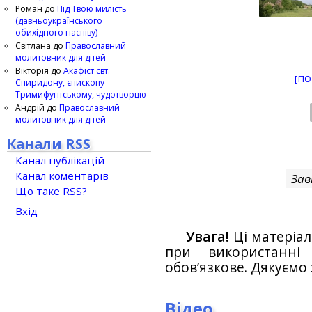
Роман
до
Під Твою милість
(давньоукраїнського
обихідного наспіву)
Світлана
до
Православний
молитовник для дітей
Вікторія
до
Акафіст свт.
[ПО
Спиридону, єпископу
Тримифунтському, чудотворцю
Андрій
до
Православний
молитовник для дітей
Канали RSS
Канал публікацій
Канал коментарів
Зав
Що таке RSS?
Вхід
Увага!
Ці матеріал
при використанн
обов’язкове. Дякуємо 
Відео