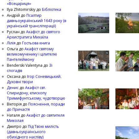
«Всецариця»
Ilya Zhitomirskiy
до
Бібліотека
Андрій
до
Псалтир
давньоукраїнський 1643 року (в
українській транслітерації)
Руслан
до
Акафіст до святого
Архистратига Михаїла
Лілія
до
Гостьова книга
Ольга
до
Акафіст святому
великомученику і цілителю
Пантелеймону
Benderski Valentyna
до
Зі
спогадів
Оксана
до
Ігор Соневицький.
Духовні твори
Денис
до
Акафіст свт.
Спиридону, єпископу
Тримифунтському, чудотворцю
Вікторія
до
Пояснення, поради
до Причастя
Наталя
до
Акафіст до святителя
Миколая
Дмитро
до
Під Твою милість
(давньоукраїнського
обихідного наспіву)