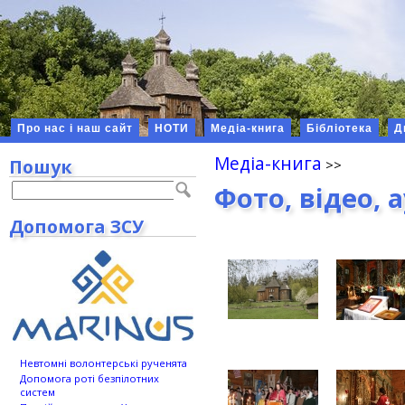
Про нас і наш сайт
НОТИ
Медіа-книга
Бібліотека
Д
Медіа-книга
Пошук
Фото, відео, 
Допомога ЗСУ
Невтомні волонтерські рученята
Допомога роті безпілотних
систем