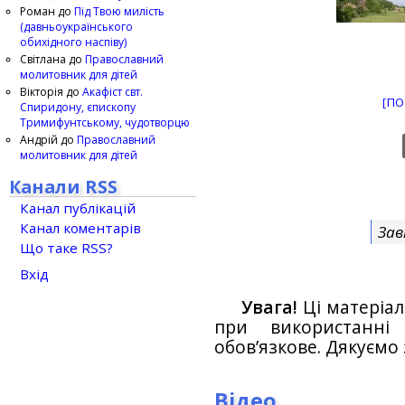
Роман
до
Під Твою милість
(давньоукраїнського
обихідного наспіву)
Світлана
до
Православний
молитовник для дітей
Вікторія
до
Акафіст свт.
[ПО
Спиридону, єпископу
Тримифунтському, чудотворцю
Андрій
до
Православний
молитовник для дітей
Канали RSS
Канал публікацій
Канал коментарів
Зав
Що таке RSS?
Вхід
Увага!
Ці матеріал
при використанн
обов’язкове. Дякуємо 
Відео