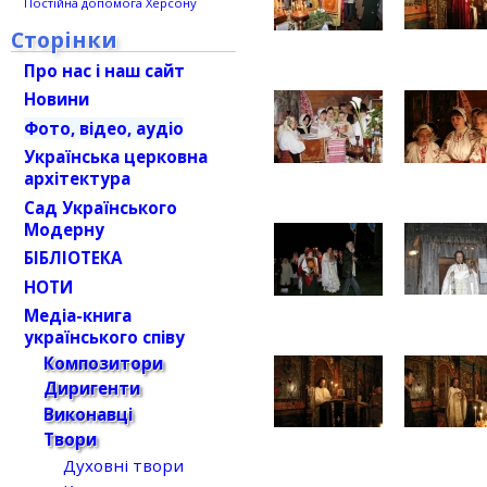
Постійна допомога Херсону
Сторінки
Про нас і наш сайт
Новини
Фото, відео, аудіо
Українська церковна
архітектура
Сад Українського
Модерну
БІБЛІОТЕКА
НОТИ
Медіа-книга
українського співу
Композитори
Диригенти
Виконавці
Твори
Духовні твори