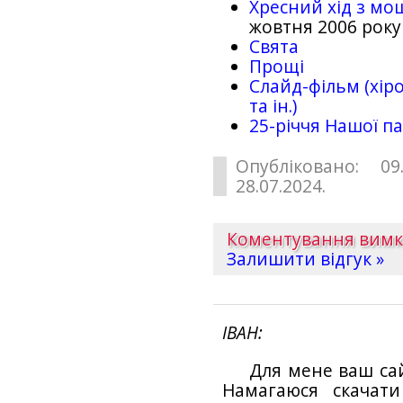
Хресний хід з мо
жовтня 2006 року
Свята
Прощі
Слайд-фільм (хіро
та ін.)
25-рiччя Нашої па
Опубліковано: 09
28.07.2024.
Коментування вим
Залишити відгук »
ІВАН
Для мене ваш са
Намагаюся скачат