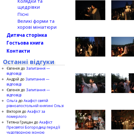
Колядки та
щедрівки
Пісні
Великі форми та
хорові мініатюри
Дитяча сторінка
Гостьова книга
Контакти
Останні відгуки
Євгенія
до
Запитання —
відповіді
Андрій
до
Запитання —
відповіді
Євгенія
до
Запитання —
відповіді
Ольга
до
Акафіст святій
рівноапостольній княгині Ользі
Вікторія
до
Акафіст за
померлого
Тетяна Грицан
до
Акафіст
Пресвятої Богородиці перед Її
чудотворною іконою