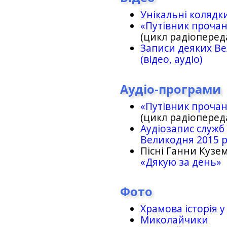
Унікальні колядк
«Путівник проча
(цикл радіоперед
Записи деяких Ве
(відео, аудіо)
Аудіо-програми
«Путівник проча
(цикл радіоперед
Аудіозапис служб
Великодня 2015 
Пісні Ганни Кузем
«Дякую за день»
Фото
Храмова історія у
Миколайчики