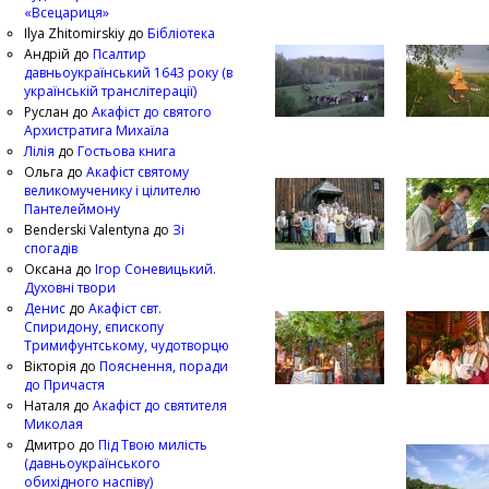
«Всецариця»
Ilya Zhitomirskiy
до
Бібліотека
Андрій
до
Псалтир
давньоукраїнський 1643 року (в
українській транслітерації)
Руслан
до
Акафіст до святого
Архистратига Михаїла
Лілія
до
Гостьова книга
Ольга
до
Акафіст святому
великомученику і цілителю
Пантелеймону
Benderski Valentyna
до
Зі
спогадів
Оксана
до
Ігор Соневицький.
Духовні твори
Денис
до
Акафіст свт.
Спиридону, єпископу
Тримифунтському, чудотворцю
Вікторія
до
Пояснення, поради
до Причастя
Наталя
до
Акафіст до святителя
Миколая
Дмитро
до
Під Твою милість
(давньоукраїнського
обихідного наспіву)