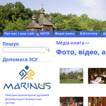
Про нас і наш сайт
НОТИ
Медіа-книга
Бібліотека
Д
Медіа-книга
Пошук
Фото, відео, 
Допомога ЗСУ
Невтомні волонтерські рученята
Допомога роті безпілотних
систем