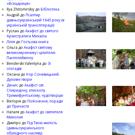
«Всецариця»
Ilya Zhitomirskiy
до
Бібліотека
Андрій
до
Псалтир
давньоукраїнський 1643 року (в
українській транслітерації)
Руслан
до
Акафіст до святого
Архистратига Михаїла
Лілія
до
Гостьова книга
Ольга
до
Акафіст святому
великомученику і цілителю
Пантелеймону
Benderski Valentyna
до
Зі
спогадів
Оксана
до
Ігор Соневицький.
Духовні твори
Денис
до
Акафіст свт.
Спиридону, єпископу
Тримифунтському, чудотворцю
Вікторія
до
Пояснення, поради
до Причастя
Наталя
до
Акафіст до святителя
Миколая
Дмитро
до
Під Твою милість
(давньоукраїнського
обихідного наспіву)