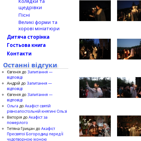
Колядки та
щедрівки
Пісні
Великі форми та
хорові мініатюри
Дитяча сторінка
Гостьова книга
Контакти
Останні відгуки
Євгенія
до
Запитання —
відповіді
Андрій
до
Запитання —
відповіді
Євгенія
до
Запитання —
відповіді
Ольга
до
Акафіст святій
рівноапостольній княгині Ользі
Вікторія
до
Акафіст за
померлого
Тетяна Грицан
до
Акафіст
Пресвятої Богородиці перед Її
чудотворною іконою