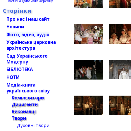
Постійна допомога Херсону
Сторінки
Про нас і наш сайт
Новини
Фото, відео, аудіо
Українська церковна
архітектура
Сад Українського
Модерну
БІБЛІОТЕКА
НОТИ
Медіа-книга
українського співу
Композитори
Диригенти
Виконавці
Твори
Духовні твори