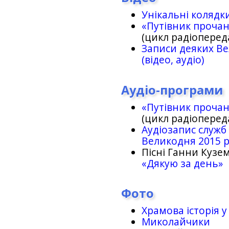
Унікальні колядк
«Путівник проча
(цикл радіоперед
Записи деяких Ве
(відео, аудіо)
Аудіо-програми
«Путівник проча
(цикл радіоперед
Аудіозапис служб
Великодня 2015 
Пісні Ганни Кузем
«Дякую за день»
Фото
Храмова історія у
Миколайчики