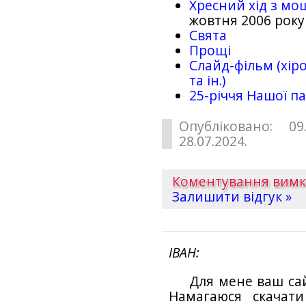
Хресний хід з мо
жовтня 2006 року
Свята
Прощі
Слайд-фільм (хіро
та ін.)
25-рiччя Нашої па
Опубліковано: 09
28.07.2024.
Коментування вим
Залишити відгук »
ІВАН
Для мене ваш са
Намагаюся скачат