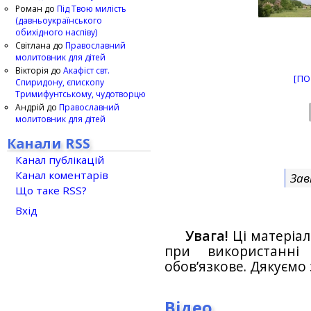
Роман
до
Під Твою милість
(давньоукраїнського
обихідного наспіву)
Світлана
до
Православний
молитовник для дітей
Вікторія
до
Акафіст свт.
[ПО
Спиридону, єпископу
Тримифунтському, чудотворцю
Андрій
до
Православний
молитовник для дітей
Канали RSS
Канал публікацій
Канал коментарів
Зав
Що таке RSS?
Вхід
Увага!
Ці матеріал
при використанн
обов’язкове. Дякуємо 
Відео