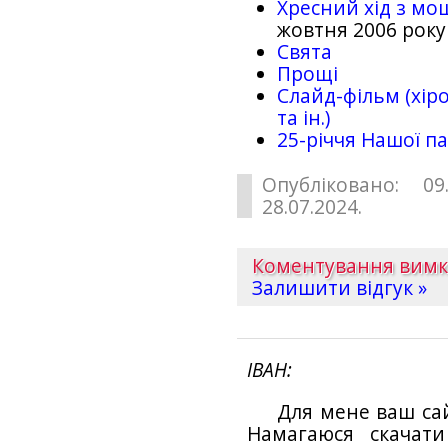
Хресний хід з мо
жовтня 2006 року
Свята
Прощі
Слайд-фільм (хіро
та ін.)
25-рiччя Нашої па
Опубліковано: 09
28.07.2024.
Коментування вим
Залишити відгук »
ІВАН
Для мене ваш са
Намагаюся скачат