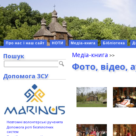
Про нас і наш сайт
НОТИ
Медіа-книга
Бібліотека
Д
Медіа-книга
Пошук
Фото, відео, 
Допомога ЗСУ
Невтомні волонтерські рученята
Допомога роті безпілотних
систем