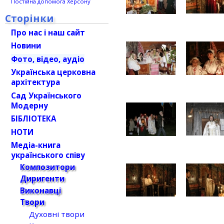
Постійна допомога Херсону
Сторінки
Про нас і наш сайт
Новини
Фото, відео, аудіо
Українська церковна
архітектура
Сад Українського
Модерну
БІБЛІОТЕКА
НОТИ
Медіа-книга
українського співу
Композитори
Диригенти
Виконавці
Твори
Духовні твори