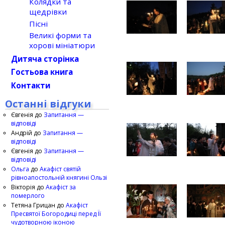
Колядки та
щедрівки
Пісні
Великі форми та
хорові мініатюри
Дитяча сторінка
Гостьова книга
Контакти
Останні відгуки
Євгенія
до
Запитання —
відповіді
Андрій
до
Запитання —
відповіді
Євгенія
до
Запитання —
відповіді
Ольга
до
Акафіст святій
рівноапостольній княгині Ользі
Вікторія
до
Акафіст за
померлого
Тетяна Грицан
до
Акафіст
Пресвятої Богородиці перед Її
чудотворною іконою