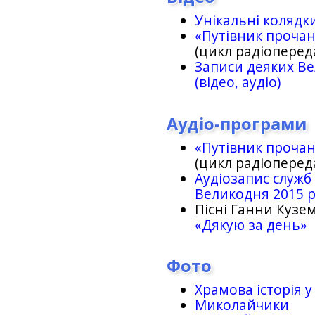
Унікальні колядк
«Путівник проча
(цикл радіоперед
Записи деяких Ве
(відео, аудіо)
Аудіо-програми
«Путівник проча
(цикл радіоперед
Аудіозапис служб
Великодня 2015 
Пісні Ганни Кузем
«Дякую за день»
Фото
Храмова історія у
Миколайчики