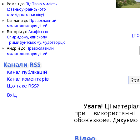
Роман
до
Під Твою милість
(давньоукраїнського
обихідного наспіву)
Світлана
до
Православний
молитовник для дітей
Вікторія
до
Акафіст свт.
[ПО
Спиридону, єпископу
Тримифунтському, чудотворцю
Андрій
до
Православний
молитовник для дітей
Канали RSS
Канал публікацій
Канал коментарів
Зав
Що таке RSS?
Вхід
Увага!
Ці матеріал
при використанн
обов’язкове. Дякуємо 
Відео