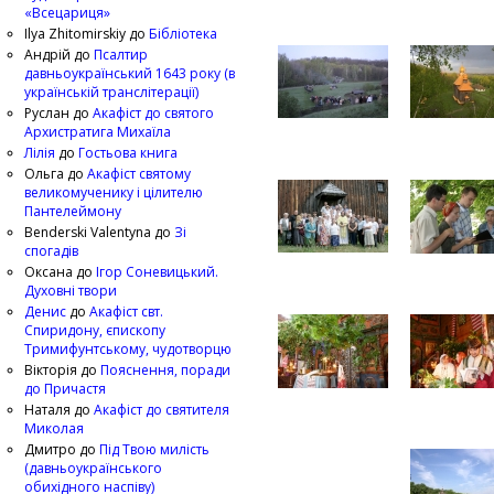
«Всецариця»
Ilya Zhitomirskiy
до
Бібліотека
Андрій
до
Псалтир
давньоукраїнський 1643 року (в
українській транслітерації)
Руслан
до
Акафіст до святого
Архистратига Михаїла
Лілія
до
Гостьова книга
Ольга
до
Акафіст святому
великомученику і цілителю
Пантелеймону
Benderski Valentyna
до
Зі
спогадів
Оксана
до
Ігор Соневицький.
Духовні твори
Денис
до
Акафіст свт.
Спиридону, єпископу
Тримифунтському, чудотворцю
Вікторія
до
Пояснення, поради
до Причастя
Наталя
до
Акафіст до святителя
Миколая
Дмитро
до
Під Твою милість
(давньоукраїнського
обихідного наспіву)