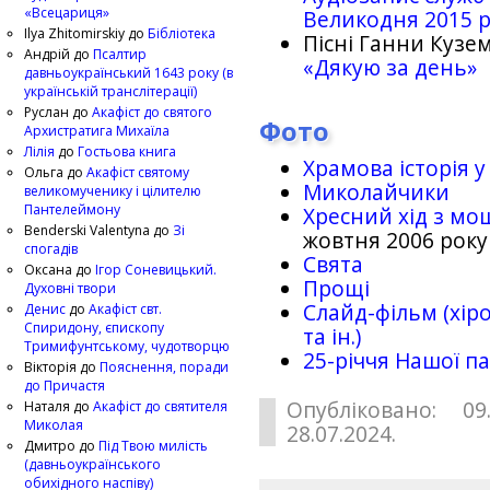
«Всецариця»
Великодня 2015 
Ilya Zhitomirskiy
до
Бібліотека
Пісні Ганни Кузем
Андрій
до
Псалтир
«Дякую за день»
давньоукраїнський 1643 року (в
українській транслітерації)
Руслан
до
Акафіст до святого
Фото
Архистратига Михаїла
Лілія
до
Гостьова книга
Храмова історія у
Ольга
до
Акафіст святому
Миколайчики
великомученику і цілителю
Пантелеймону
Хресний хід з мо
Benderski Valentyna
до
Зі
жовтня 2006 року
спогадів
Свята
Оксана
до
Ігор Соневицький.
Прощі
Духовні твори
Слайд-фільм (хіро
Денис
до
Акафіст свт.
Спиридону, єпископу
та ін.)
Тримифунтському, чудотворцю
25-рiччя Нашої па
Вікторія
до
Пояснення, поради
до Причастя
Опубліковано: 09
Наталя
до
Акафіст до святителя
Миколая
28.07.2024.
Дмитро
до
Під Твою милість
(давньоукраїнського
обихідного наспіву)