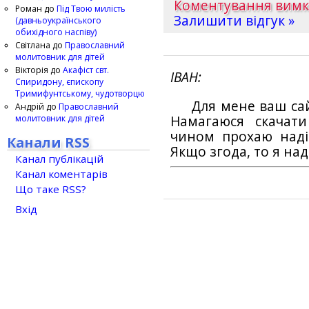
Коментування вим
Роман
до
Під Твою милість
Залишити відгук »
(давньоукраїнського
обихідного наспіву)
Світлана
до
Православний
молитовник для дітей
Вікторія
до
Акафіст свт.
ІВАН
Спиридону, єпископу
Тримифунтському, чудотворцю
Для мене ваш са
Андрій
до
Православний
молитовник для дітей
Намагаюся скачат
чином прохаю наді
Канали RSS
Якщо згода, то я на
Канал публікацій
Канал коментарів
Що таке RSS?
Вхід