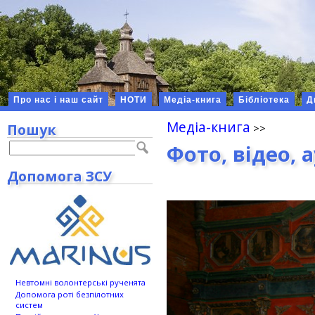
Про нас і наш сайт
НОТИ
Медіа-книга
Бібліотека
Д
Медіа-книга
Пошук
Фото, відео, 
Допомога ЗСУ
Невтомні волонтерські рученята
Допомога роті безпілотних
систем