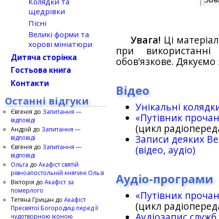
Колядки та
щедрівки
Пісні
Великі форми та
Увага!
Ці матеріал
хорові мініатюри
при використанн
Дитяча сторінка
обов’язкове. Дякуємо 
Гостьова книга
Контакти
Відео
Останні відгуки
Унікальні колядк
Євгенія
до
Запитання —
«Путівник проча
відповіді
(цикл радіоперед
Андрій
до
Запитання —
Записи деяких Ве
відповіді
Євгенія
до
Запитання —
(відео, аудіо)
відповіді
Ольга
до
Акафіст святій
рівноапостольній княгині Ользі
Аудіо-програми
Вікторія
до
Акафіст за
померлого
«Путівник проча
Тетяна Грицан
до
Акафіст
(цикл радіоперед
Пресвятої Богородиці перед Її
Аудіозапис служб
чудотворною іконою