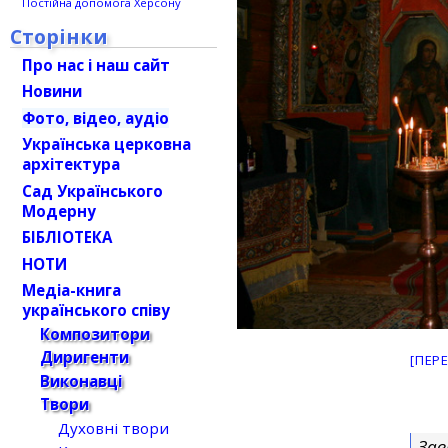
Постійна допомога Херсону
Сторінки
Про нас і наш сайт
Новини
Фото, відео, аудіо
Українська церковна
архітектура
Сад Українського
Модерну
БІБЛІОТЕКА
НОТИ
Медіа-книга
українського співу
Композитори
Диригенти
[ПЕР
Виконавці
Твори
Духовні твори
Зав