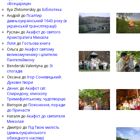
«Всецариця»
Ilya Zhitomirskiy
до
Бібліотека
Андрій
до
Псалтир
давньоукраїнський 1643 року (в
українській транслітерації)
Руслан
до
Акафіст до святого
Архистратига Михаїла
Лілія
до
Гостьова книга
Ольга
до
Акафіст святому
великомученику і цілителю
Пантелеймону
Benderski Valentyna
до
Зі
спогадів
Оксана
до
Ігор Соневицький.
Духовні твори
Денис
до
Акафіст свт.
Спиридону, єпископу
Тримифунтському, чудотворцю
Вікторія
до
Пояснення, поради
до Причастя
Наталя
до
Акафіст до святителя
Миколая
Дмитро
до
Під Твою милість
(давньоукраїнського
обихідного наспіву)