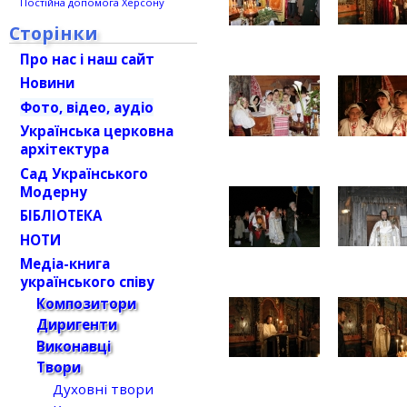
Постійна допомога Херсону
Сторінки
Про нас і наш сайт
Новини
Фото, відео, аудіо
Українська церковна
архітектура
Сад Українського
Модерну
БІБЛІОТЕКА
НОТИ
Медіа-книга
українського співу
Композитори
Диригенти
Виконавці
Твори
Духовні твори