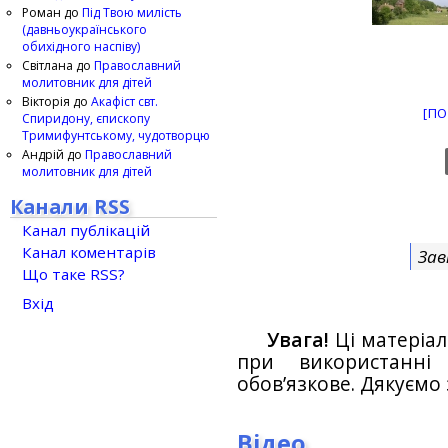
Роман
до
Під Твою милість
(давньоукраїнського
обихідного наспіву)
Світлана
до
Православний
молитовник для дітей
Вікторія
до
Акафіст свт.
[ПО
Спиридону, єпископу
Тримифунтському, чудотворцю
Андрій
до
Православний
молитовник для дітей
Канали RSS
Канал публікацій
Канал коментарів
Зав
Що таке RSS?
Вхід
Увага!
Ці матеріал
при використанн
обов’язкове. Дякуємо 
Відео