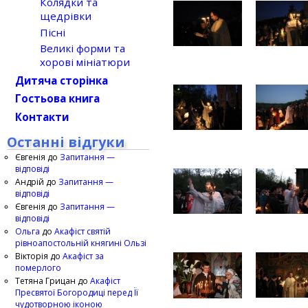
Колядки та
щедрівки
Пісні
Великі форми та
хорові мініатюри
Дитяча сторінка
Гостьова книга
Контакти
Останні відгуки
Євгенія
до
Запитання —
відповіді
Андрій
до
Запитання —
відповіді
Євгенія
до
Запитання —
відповіді
Ольга
до
Акафіст святій
рівноапостольній княгині Ользі
Вікторія
до
Акафіст за
померлого
Тетяна Грицан
до
Акафіст
Пресвятої Богородиці перед Її
чудотворною іконою