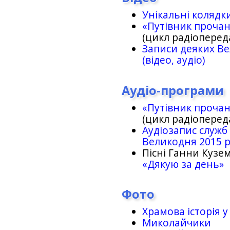
Унікальні колядк
«Путівник проча
(цикл радіоперед
Записи деяких Ве
(відео, аудіо)
Аудіо-програми
«Путівник проча
(цикл радіоперед
Аудіозапис служб
Великодня 2015 
Пісні Ганни Кузем
«Дякую за день»
Фото
Храмова історія у
Миколайчики