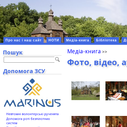
Про нас і наш сайт
НОТИ
Медіа-книга
Бібліотека
Д
Медіа-книга
Пошук
Фото, відео, 
Допомога ЗСУ
Невтомні волонтерські рученята
Допомога роті безпілотних
систем