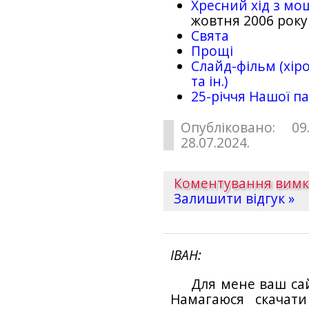
Хресний хід з мо
жовтня 2006 року
Свята
Прощі
Слайд-фільм (хіро
та ін.)
25-рiччя Нашої па
Опубліковано: 09
28.07.2024.
Коментування вим
Залишити відгук »
ІВАН
Для мене ваш са
Намагаюся скачат