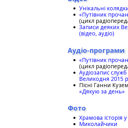
Унікальні колядк
«Путівник проча
(цикл радіоперед
Записи деяких Ве
(відео, аудіо)
Аудіо-програми
«Путівник проча
(цикл радіоперед
Аудіозапис служб
Великодня 2015 
Пісні Ганни Кузем
«Дякую за день»
Фото
Храмова історія у
Миколайчики