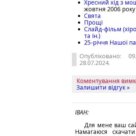
Хресний хід з мо
жовтня 2006 року
Свята
Прощі
Слайд-фільм (хіро
та ін.)
25-рiччя Нашої па
Опубліковано: 09
28.07.2024.
Коментування вим
Залишити відгук »
ІВАН
Для мене ваш са
Намагаюся скачат