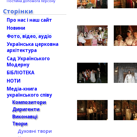
Постійна допомога Херсону
Сторінки
Про нас і наш сайт
Новини
Фото, відео, аудіо
Українська церковна
архітектура
Сад Українського
Модерну
БІБЛІОТЕКА
НОТИ
Медіа-книга
українського співу
Композитори
Диригенти
Виконавці
Твори
Духовні твори