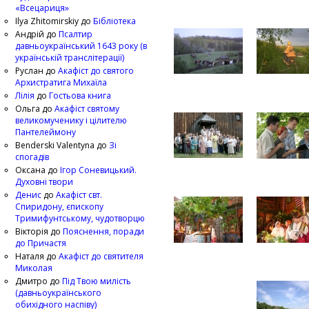
«Всецариця»
Ilya Zhitomirskiy
до
Бібліотека
Андрій
до
Псалтир
давньоукраїнський 1643 року (в
українській транслітерації)
Руслан
до
Акафіст до святого
Архистратига Михаїла
Лілія
до
Гостьова книга
Ольга
до
Акафіст святому
великомученику і цілителю
Пантелеймону
Benderski Valentyna
до
Зі
спогадів
Оксана
до
Ігор Соневицький.
Духовні твори
Денис
до
Акафіст свт.
Спиридону, єпископу
Тримифунтському, чудотворцю
Вікторія
до
Пояснення, поради
до Причастя
Наталя
до
Акафіст до святителя
Миколая
Дмитро
до
Під Твою милість
(давньоукраїнського
обихідного наспіву)