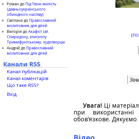
Роман
до
Під Твою милість
(давньоукраїнського
обихідного наспіву)
Світлана
до
Православний
молитовник для дітей
Вікторія
до
Акафіст свт.
[ПО
Спиридону, єпископу
Тримифунтському, чудотворцю
Андрій
до
Православний
молитовник для дітей
Канали RSS
Канал публікацій
Канал коментарів
Зав
Що таке RSS?
Вхід
Увага!
Ці матеріал
при використанн
обов’язкове. Дякуємо 
Відео