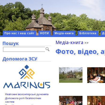
Про нас і наш сайт
НОТИ
Медіа-книга
Бібліотека
Д
Медіа-книга
Пошук
Фото, відео, 
Допомога ЗСУ
Невтомні волонтерські рученята
Допомога роті безпілотних
систем