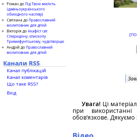
Роман
до
Під Твою милість
(давньоукраїнського
обихідного наспіву)
Світлана
до
Православний
молитовник для дітей
Вікторія
до
Акафіст свт.
[ПО
Спиридону, єпископу
Тримифунтському, чудотворцю
Андрій
до
Православний
молитовник для дітей
Канали RSS
Канал публікацій
Канал коментарів
Зав
Що таке RSS?
Вхід
Увага!
Ці матеріал
при використанн
обов’язкове. Дякуємо 
Відео