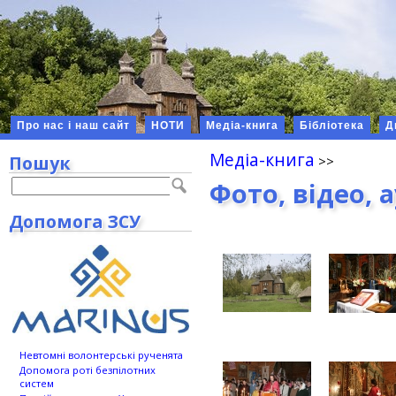
Про нас і наш сайт
НОТИ
Медіа-книга
Бібліотека
Д
Медіа-книга
Пошук
Фото, відео, 
Допомога ЗСУ
Невтомні волонтерські рученята
Допомога роті безпілотних
систем