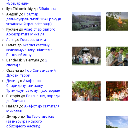
«Всецариця»
Ilya Zhitomirskiy
до
Бібліотека
Андрій
до
Псалтир
давньоукраїнський 1643 року (в
українській транслітерації)
Руслан
до
Акафіст до святого
Архистратига Михаїла
Лілія
до
Гостьова книга
Ольга
до
Акафіст святому
великомученику і цілителю
Пантелеймону
Benderski Valentyna
до
Зі
спогадів
Оксана
до
Ігор Соневицький.
Духовні твори
Денис
до
Акафіст свт.
Спиридону, єпископу
Тримифунтському, чудотворцю
Вікторія
до
Пояснення, поради
до Причастя
Наталя
до
Акафіст до святителя
Миколая
Дмитро
до
Під Твою милість
(давньоукраїнського
обихідного наспіву)