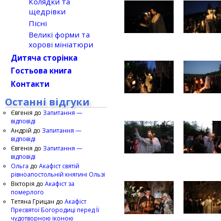
Колядки та
щедрівки
Пісні
Великі форми та
хорові мініатюри
Дитяча сторінка
Гостьова книга
Контакти
Останні відгуки
Євгенія
до
Запитання —
відповіді
Андрій
до
Запитання —
відповіді
Євгенія
до
Запитання —
відповіді
Ольга
до
Акафіст святій
рівноапостольній княгині Ользі
Вікторія
до
Акафіст за
померлого
Тетяна Грицан
до
Акафіст
Пресвятої Богородиці перед Її
чудотворною іконою