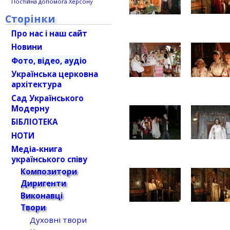
Постійна допомога Херсону
Сторінки
Про нас і наш сайт
Новини
Фото, відео, аудіо
Українська церковна
архітектура
Сад Українського
Модерну
БІБЛІОТЕКА
НОТИ
Медіа-книга
українського співу
Композитори
Диригенти
Виконавці
Твори
Духовні твори