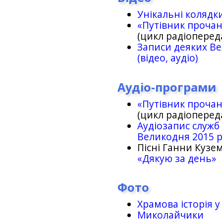
Унікальні колядк
«Путівник проча
(цикл радіоперед
Записи деяких Ве
(відео, аудіо)
Аудіо-програми
«Путівник проча
(цикл радіоперед
Аудіозапис служб
Великодня 2015 
Пісні Ганни Кузем
«Дякую за день»
Фото
Храмова історія у
Миколайчики