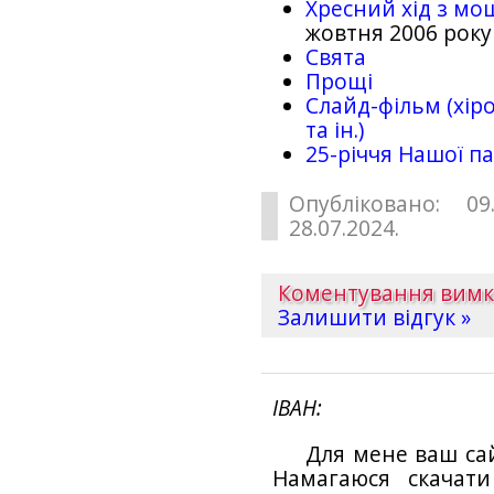
Хресний хід з мо
жовтня 2006 року
Свята
Прощі
Слайд-фільм (хіро
та ін.)
25-рiччя Нашої па
Опубліковано: 09
28.07.2024.
Коментування вим
Залишити відгук »
ІВАН
Для мене ваш са
Намагаюся скачат