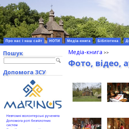
Про нас і наш сайт
НОТИ
Медіа-книга
Бібліотека
Д
Медіа-книга
Пошук
Фото, відео, 
Допомога ЗСУ
Невтомні волонтерські рученята
Допомога роті безпілотних
систем