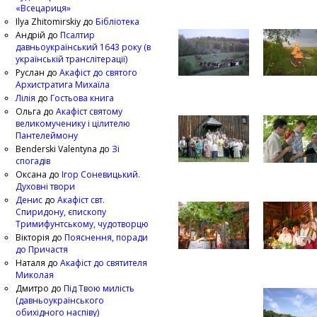
«Всецариця»
Ilya Zhitomirskiy
до
Бібліотека
Андрій
до
Псалтир
давньоукраїнський 1643 року (в
українській транслітерації)
Руслан
до
Акафіст до святого
Архистратига Михаїла
Лілія
до
Гостьова книга
Ольга
до
Акафіст святому
великомученику і цілителю
Пантелеймону
Benderski Valentyna
до
Зі
спогадів
Оксана
до
Ігор Соневицький.
Духовні твори
Денис
до
Акафіст свт.
Спиридону, єпископу
Тримифунтському, чудотворцю
Вікторія
до
Пояснення, поради
до Причастя
Наталя
до
Акафіст до святителя
Миколая
Дмитро
до
Під Твою милість
(давньоукраїнського
обихідного наспіву)