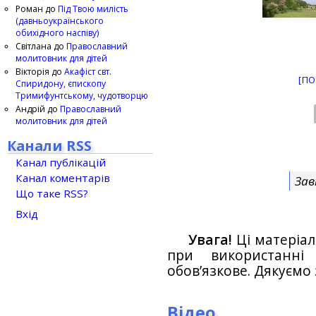
Роман
до
Під Твою милість
(давньоукраїнського
обихідного наспіву)
Світлана
до
Православний
молитовник для дітей
Вікторія
до
Акафіст свт.
[ПО
Спиридону, єпископу
Тримифунтському, чудотворцю
Андрій
до
Православний
молитовник для дітей
Канали RSS
Канал публікацій
Канал коментарів
Зав
Що таке RSS?
Вхід
Увага!
Ці матеріал
при використанн
обов’язкове. Дякуємо 
Відео