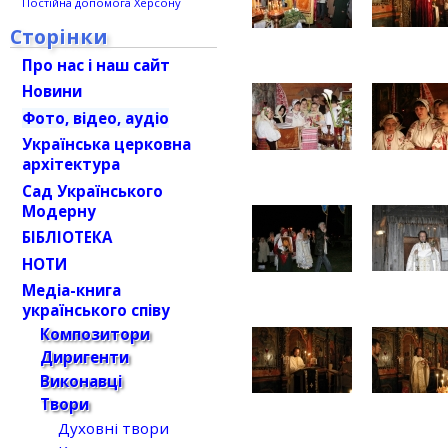
Постійна допомога Херсону
Сторінки
Про нас і наш сайт
Новини
Фото, відео, аудіо
Українська церковна
архітектура
Сад Українського
Модерну
БІБЛІОТЕКА
НОТИ
Медіа-книга
українського співу
Композитори
Диригенти
Виконавці
Твори
Духовні твори