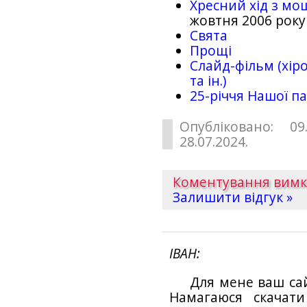
Хресний хід з мо
жовтня 2006 року
Свята
Прощі
Слайд-фільм (хіро
та ін.)
25-рiччя Нашої па
Опубліковано: 09
28.07.2024.
Коментування вим
Залишити відгук »
ІВАН
Для мене ваш са
Намагаюся скачат