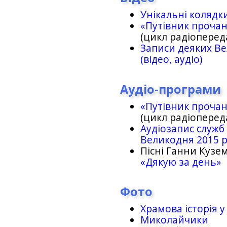
Унікальні колядк
«Путівник проча
(цикл радіоперед
Записи деяких Ве
(відео, аудіо)
Аудіо-програми
«Путівник проча
(цикл радіоперед
Аудіозапис служб
Великодня 2015 
Пісні Ганни Кузем
«Дякую за день»
Фото
Храмова історія у
Миколайчики