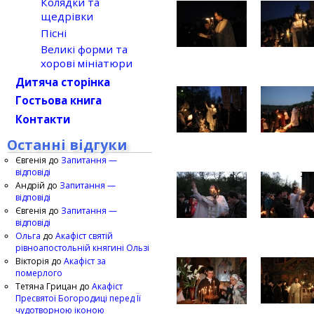
Колядки та
щедрівки
Пісні
Великі форми та
хорові мініатюри
Дитяча сторінка
Гостьова книга
Контакти
Останні відгуки
Євгенія
до
Запитання —
відповіді
Андрій
до
Запитання —
відповіді
Євгенія
до
Запитання —
відповіді
Ольга
до
Акафіст святій
рівноапостольній княгині Ользі
Вікторія
до
Акафіст за
померлого
Тетяна Грицан
до
Акафіст
Пресвятої Богородиці перед Її
чудотворною іконою