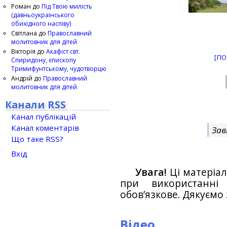
Роман
до
Під Твою милість
(давньоукраїнського
обихідного наспіву)
Світлана
до
Православний
молитовник для дітей
Вікторія
до
Акафіст свт.
[ПО
Спиридону, єпископу
Тримифунтському, чудотворцю
Андрій
до
Православний
молитовник для дітей
Канали RSS
Канал публікацій
Канал коментарів
Зав
Що таке RSS?
Вхід
Увага!
Ці матеріал
при використанн
обов’язкове. Дякуємо 
Відео