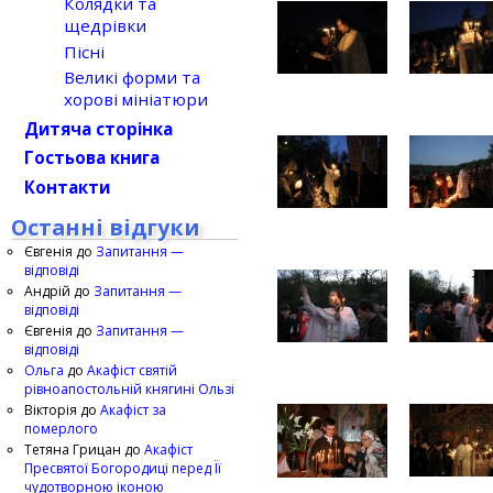
Колядки та
щедрівки
Пісні
Великі форми та
хорові мініатюри
Дитяча сторінка
Гостьова книга
Контакти
Останні відгуки
Євгенія
до
Запитання —
відповіді
Андрій
до
Запитання —
відповіді
Євгенія
до
Запитання —
відповіді
Ольга
до
Акафіст святій
рівноапостольній княгині Ользі
Вікторія
до
Акафіст за
померлого
Тетяна Грицан
до
Акафіст
Пресвятої Богородиці перед Її
чудотворною іконою