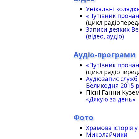
Унікальні колядк
«Путівник проча
(цикл радіоперед
Записи деяких Ве
(відео, аудіо)
Аудіо-програми
«Путівник проча
(цикл радіоперед
Аудіозапис служб
Великодня 2015 
Пісні Ганни Кузем
«Дякую за день»
Фото
Храмова історія у
Миколайчики