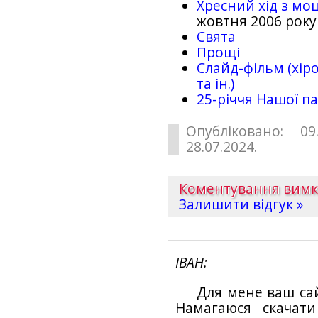
Хресний хід з мо
жовтня 2006 року
Свята
Прощі
Слайд-фільм (хіро
та ін.)
25-рiччя Нашої па
Опубліковано: 09
28.07.2024.
Коментування вим
Залишити відгук »
ІВАН
Для мене ваш са
Намагаюся скачат