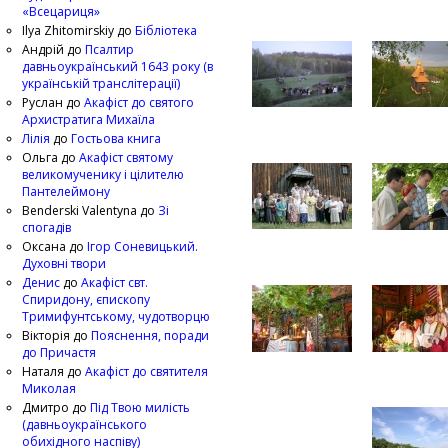
«Всецариця»
Ilya Zhitomirskiy
до
Бібліотека
Андрій
до
Псалтир
давньоукраїнський 1643 року (в
українській транслітерації)
Руслан
до
Акафіст до святого
Архистратига Михаїла
Лілія
до
Гостьова книга
Ольга
до
Акафіст святому
великомученику і цілителю
Пантелеймону
Benderski Valentyna
до
Зі
спогадів
Оксана
до
Ігор Соневицький.
Духовні твори
Денис
до
Акафіст свт.
Спиридону, єпископу
Тримифунтському, чудотворцю
Вікторія
до
Пояснення, поради
до Причастя
Наталя
до
Акафіст до святителя
Миколая
Дмитро
до
Під Твою милість
(давньоукраїнського
обихідного наспіву)