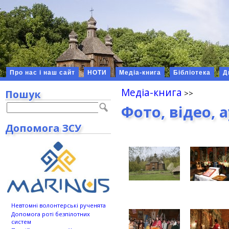
Про нас і наш сайт
НОТИ
Медіа-книга
Бібліотека
Д
Медіа-книга
Пошук
Фото, відео, 
Допомога ЗСУ
Невтомні волонтерські рученята
Допомога роті безпілотних
систем