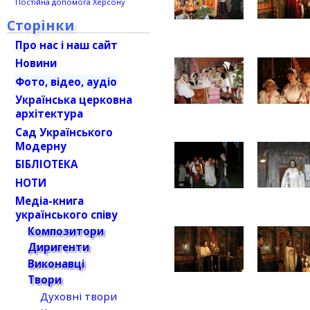
Постійна допомога Херсону
Сторінки
Про нас і наш сайт
Новини
Фото, відео, аудіо
Українська церковна
архітектура
Сад Українського
Модерну
БІБЛІОТЕКА
НОТИ
Медіа-книга
українського співу
Композитори
Диригенти
Виконавці
Твори
Духовні твори