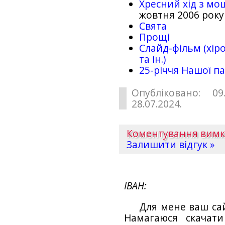
Хресний хід з мо
жовтня 2006 року
Свята
Прощі
Слайд-фільм (хіро
та ін.)
25-рiччя Нашої па
Опубліковано: 09
28.07.2024.
Коментування вим
Залишити відгук »
ІВАН
Для мене ваш са
Намагаюся скачат