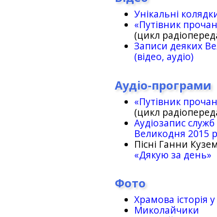
Унікальні колядк
«Путівник проча
(цикл радіоперед
Записи деяких Ве
(відео, аудіо)
Аудіо-програми
«Путівник проча
(цикл радіоперед
Аудіозапис служб
Великодня 2015 
Пісні Ганни Кузем
«Дякую за день»
Фото
Храмова історія у
Миколайчики