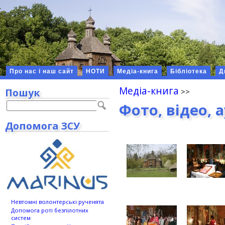
Про нас і наш сайт
НОТИ
Медіа-книга
Бібліотека
Д
Медіа-книга
Пошук
Фото, відео, 
Допомога ЗСУ
Невтомні волонтерські рученята
Допомога роті безпілотних
систем