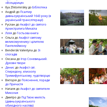
«Всецариця»
Ilya Zhitomirskiy
до
Бібліотека
Андрій
до
Псалтир
давньоукраїнський 1643 року (в
українській транслітерації)
Руслан
до
Акафіст до святого
Архистратига Михаїла
Лілія
до
Гостьова книга
Ольга
до
Акафіст святому
великомученику і цілителю
Пантелеймону
Benderski Valentyna
до
Зі
спогадів
Оксана
до
Ігор Соневицький.
Духовні твори
Денис
до
Акафіст свт.
Спиридону, єпископу
Тримифунтському, чудотворцю
Вікторія
до
Пояснення, поради
до Причастя
Наталя
до
Акафіст до святителя
Миколая
Дмитро
до
Під Твою милість
(давньоукраїнського
обихідного наспіву)