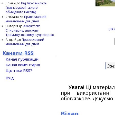
Роман
до
Під Твою милість
(давньоукраїнського
обихідного наспіву)
Світлана
до
Православний
молитовник для дітей
Вікторія
до
Акафіст свт.
[ПО
Спиридону, єпископу
Тримифунтському, чудотворцю
Андрій
до
Православний
молитовник для дітей
Канали RSS
Канал публікацій
Канал коментарів
Зав
Що таке RSS?
Вхід
Увага!
Ці матеріал
при використанн
обов’язкове. Дякуємо 
Відео