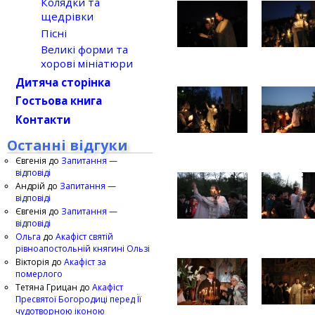
Колядки та
щедрівки
Пісні
Великі форми та
хорові мініатюри
Дитяча сторінка
Гостьова книга
Контакти
Останні відгуки
Євгенія
до
Запитання —
відповіді
Андрій
до
Запитання —
відповіді
Євгенія
до
Запитання —
відповіді
Ольга
до
Акафіст святій
рівноапостольній княгині Ользі
Вікторія
до
Акафіст за
померлого
Тетяна Грицан
до
Акафіст
Пресвятої Богородиці перед Її
чудотворною іконою