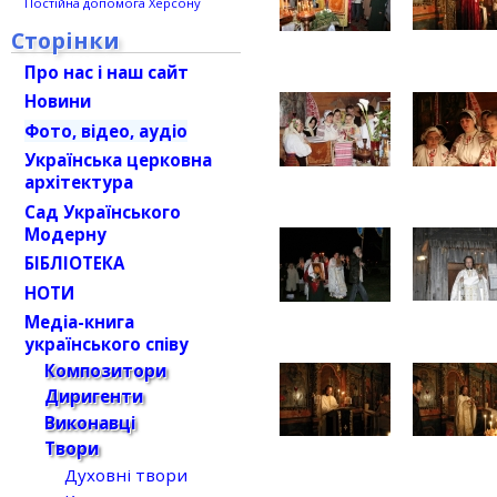
Постійна допомога Херсону
Сторінки
Про нас і наш сайт
Новини
Фото, відео, аудіо
Українська церковна
архітектура
Сад Українського
Модерну
БІБЛІОТЕКА
НОТИ
Медіа-книга
українського співу
Композитори
Диригенти
Виконавці
Твори
Духовні твори