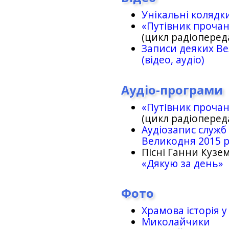
Унікальні колядк
«Путівник проча
(цикл радіоперед
Записи деяких Ве
(відео, аудіо)
Аудіо-програми
«Путівник проча
(цикл радіоперед
Аудіозапис служб
Великодня 2015 
Пісні Ганни Кузем
«Дякую за день»
Фото
Храмова історія у
Миколайчики