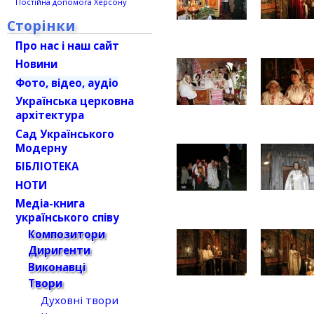
Постійна допомога Херсону
Сторінки
Про нас і наш сайт
Новини
Фото, відео, аудіо
Українська церковна
архітектура
Сад Українського
Модерну
БІБЛІОТЕКА
НОТИ
Медіа-книга
українського співу
Композитори
Диригенти
Виконавці
Твори
Духовні твори