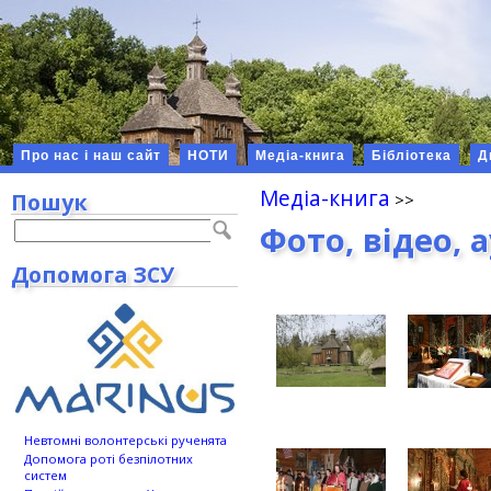
Про нас і наш сайт
НОТИ
Медіа-книга
Бібліотека
Д
Медіа-книга
Пошук
Фото, відео, 
Допомога ЗСУ
Невтомні волонтерські рученята
Допомога роті безпілотних
систем