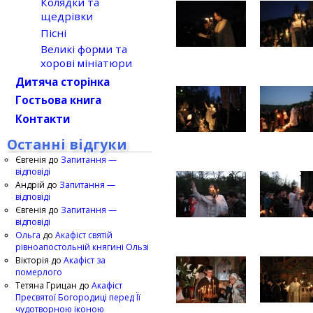
Колядки та
щедрівки
Пісні
Великі форми та
хорові мініатюри
Дитяча сторінка
Гостьова книга
Контакти
Останні відгуки
Євгенія
до
Запитання —
відповіді
Андрій
до
Запитання —
відповіді
Євгенія
до
Запитання —
відповіді
Ольга
до
Акафіст святій
рівноапостольній княгині Ользі
Вікторія
до
Акафіст за
померлого
Тетяна Грицан
до
Акафіст
Пресвятої Богородиці перед Її
чудотворною іконою