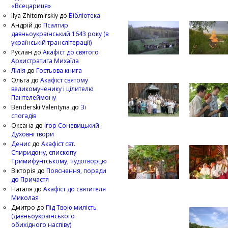
«Всецариця»
Ilya Zhitomirskiy
до
Бібліотека
Андрій
до
Псалтир
давньоукраїнський 1643 року (в
українській транслітерації)
Руслан
до
Акафіст до святого
Архистратига Михаїла
Лілія
до
Гостьова книга
Ольга
до
Акафіст святому
великомученику і цілителю
Пантелеймону
Benderski Valentyna
до
Зі
спогадів
Оксана
до
Ігор Соневицький.
Духовні твори
Денис
до
Акафіст свт.
Спиридону, єпископу
Тримифунтському, чудотворцю
Вікторія
до
Пояснення, поради
до Причастя
Наталя
до
Акафіст до святителя
Миколая
Дмитро
до
Під Твою милість
(давньоукраїнського
обихідного наспіву)