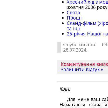
Хресний хід з мо
жовтня 2006 року
Свята
Прощі
Слайд-фільм (хіро
та ін.)
25-рiччя Нашої па
Опубліковано: 09
28.07.2024.
Коментування вим
Залишити відгук »
ІВАН
Для мене ваш са
Намагаюся скачат