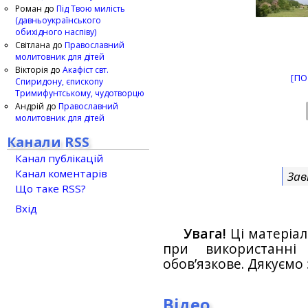
Роман
до
Під Твою милість
(давньоукраїнського
обихідного наспіву)
Світлана
до
Православний
молитовник для дітей
Вікторія
до
Акафіст свт.
[ПО
Спиридону, єпископу
Тримифунтському, чудотворцю
Андрій
до
Православний
молитовник для дітей
Канали RSS
Канал публікацій
Канал коментарів
Зав
Що таке RSS?
Вхід
Увага!
Ці матеріал
при використанн
обов’язкове. Дякуємо 
Відео