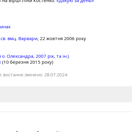
ї на вірші Ліни Костенко:
«Дякую за день»
линах
св. вмц. Варвари
, 22 жовтня 2006 року
о. Олександра, 2007 рік, та ін.)
ї
(10 березня 2015 року)
; востаннє змінено: 28.07.2024.