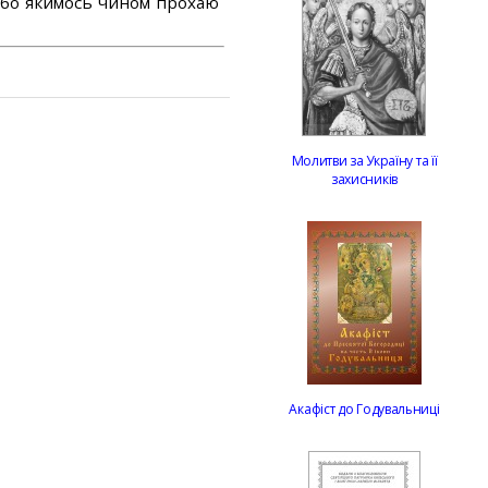
або якимось чином прохаю
Молитви за Україну та її
захисників
Акафіст до Годувальниці