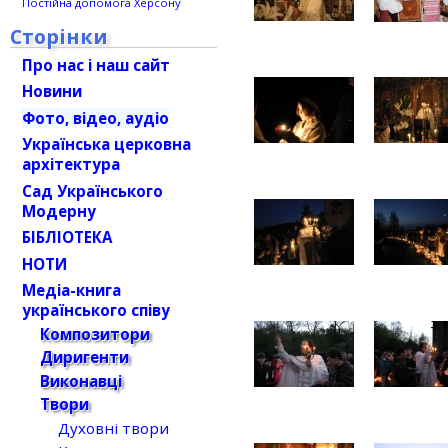
Постійна допомога Херсону
Сторінки
Про нас і наш сайт
Новини
Фото, відео, аудіо
Українська церковна
архітектура
Сад Українського
Модерну
БІБЛІОТЕКА
НОТИ
Медіа-книга
українського співу
Композитори
Диригенти
Виконавці
Твори
Духовні твори