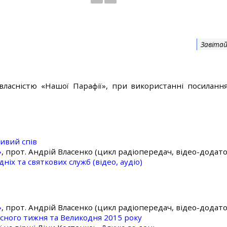
Завітай
власністю «Нашої Парафії», при використанні посилання
ивий спів
»
, прот. Андрій Власенко (цикл радіопередач, відео-додато
ніх та святкових служб (відео, аудіо)
»
, прот. Андрій Власенко (цикл радіопередач, відео-додато
асного тижня та Великодня 2015 року