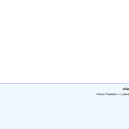
«На
«Наша Парафія» is pow