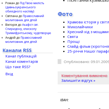
Пісні Ганни Куземсько
Роман
до
Під Твою милість
(давньоукраїнського
обихідного наспіву)
Фото
Світлана
до
Православний
молитовник для дітей
Храмова історія у світ
Вікторія
до
Акафіст свт.
Миколайчики
Спиридону, єпископу
Хресний хід з мощами 
Тримифунтському, чудотворцю
Свята
Андрій
до
Православний
Прощі
молитовник для дітей
Слайд-фільм (хіротонія 
Канали RSS
25-рiччя Нашої парафi
Канал публікацій
Канал коментарів
Опубліковано: 09.01.2009
Що таке RSS?
Вхід
Коментування вимкнено
Залишити відгук »
ІВАН