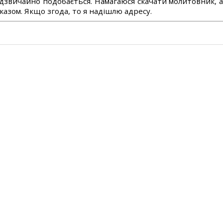
дзвичайно подобається. Намагаюся скачати молитовник, 
азом. Якщо згода, то я надішлю адресу.