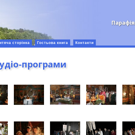
Парафія
итяча сторінка
Гостьова книга
Контакти
аудіо-програми