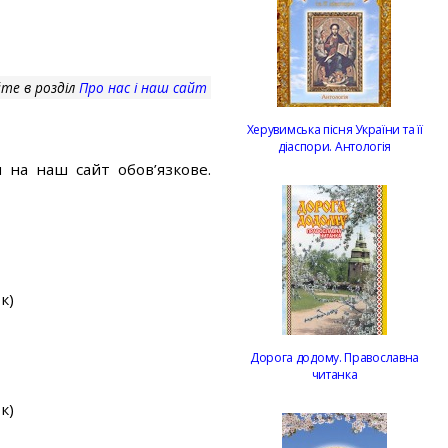
те в розділ
Про нас і наш сайт
Херувимська пісня України та її
діаспори. Антологія
 на наш сайт обов’язкове.
к)
Дорога додому. Православна
читанка
к)