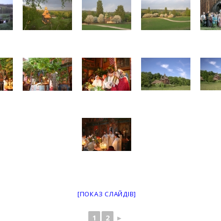
[ПОКАЗ СЛАЙДІВ]
1
2
►