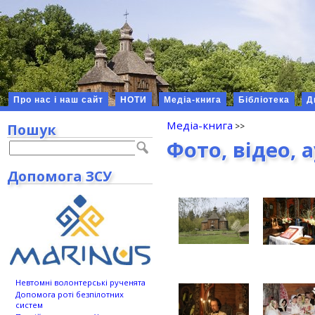
Про нас і наш сайт
НОТИ
Медіа-книга
Бібліотека
Д
Медіа-книга
Пошук
Фото, відео, 
Допомога ЗСУ
Невтомні волонтерські рученята
Допомога роті безпілотних
систем