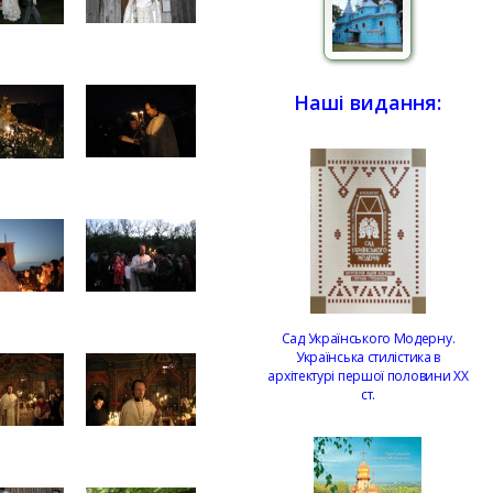
Наші видання:
Сад Українського Модерну.
Українська стилістика в
архітектурі першої половини ХХ
ст.