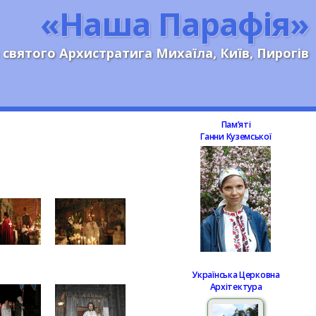
«Наша Парафія»
 святого Архистратига Михаїла, Київ, Пирогів
Памʼяті
Ганни Куземської
Українська Церковна
Архітектура