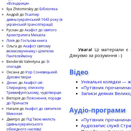
«Всецариця»
Ilya Zhitomirskiy
до
Бібліотека
Андрій
до
Псалтир
давньоукраїнський 1643 року (в
українській транслітерації)
Руслан
до
Акафіст до святого
Архистратига Михаїла
Лілія
до
Гостьова книга
Ольга
до
Акафіст святому
Увага!
Ці матеріали є 
великомученику і цілителю
Дякуємо за розуміння :-)
Пантелеймону
Benderski Valentyna
до
Зі
спогадів
Відео
Оксана
до
Ігор Соневицький.
Духовні твори
Унікальні колядки — ж
Денис
до
Акафіст свт.
«Путівник прочанина
Спиридону, єпископу
Тримифунтському, чудотворцю
Записи деяких Великод
Вікторія
до
Пояснення, поради
до Причастя
Аудіо-програми
Наталя
до
Акафіст до святителя
Миколая
«Путівник прочанина
Дмитро
до
Під Твою милість
(давньоукраїнського
Аудіозапис служб Стр
обихідного наспіву)