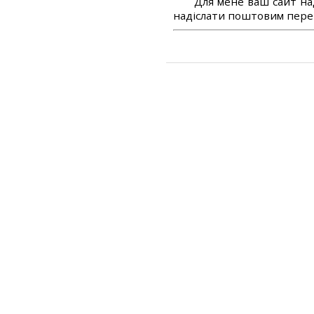
Для мене ваш сайт на
надіслати поштовим перек