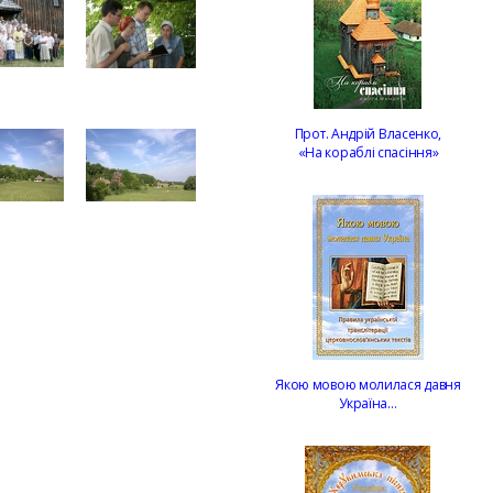
Прот. Андрій Власенко,
«На кораблі спасіння»
Якою мовою молилася давня
Україна…