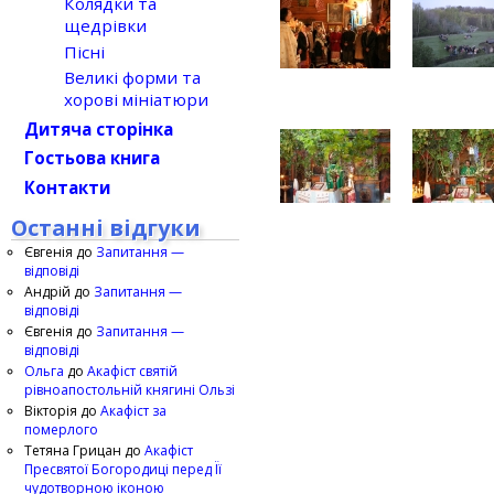
Колядки та
щедрівки
Пісні
Великі форми та
хорові мініатюри
Дитяча сторінка
Гостьова книга
Контакти
Останні відгуки
Євгенія
до
Запитання —
відповіді
Андрій
до
Запитання —
відповіді
Євгенія
до
Запитання —
відповіді
Ольга
до
Акафіст святій
рівноапостольній княгині Ользі
Вікторія
до
Акафіст за
померлого
Тетяна Грицан
до
Акафіст
Пресвятої Богородиці перед Її
чудотворною іконою