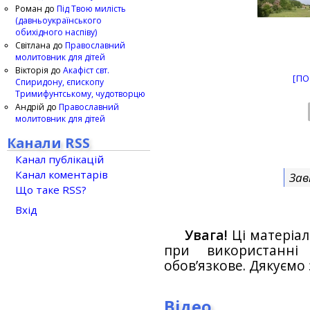
Роман
до
Під Твою милість
(давньоукраїнського
обихідного наспіву)
Світлана
до
Православний
молитовник для дітей
Вікторія
до
Акафіст свт.
[ПО
Спиридону, єпископу
Тримифунтському, чудотворцю
Андрій
до
Православний
молитовник для дітей
Канали RSS
Канал публікацій
Канал коментарів
Зав
Що таке RSS?
Вхід
Увага!
Ці матеріал
при використанн
обов’язкове. Дякуємо 
Відео