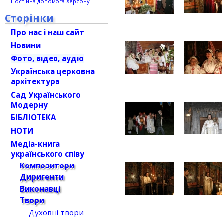
Постійна допомога Херсону
Сторінки
Про нас і наш сайт
Новини
Фото, відео, аудіо
Українська церковна
архітектура
Сад Українського
Модерну
БІБЛІОТЕКА
НОТИ
Медіа-книга
українського співу
Композитори
Диригенти
Виконавці
Твори
Духовні твори