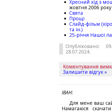
Хресний хід з мо
жовтня 2006 року
Свята
Прощі
Слайд-фільм (хіро
та ін.)
25-рiччя Нашої па
Опубліковано: 09
28.07.2024.
Коментування вим
Залишити відгук »
ІВАН
Для мене ваш са
Намагаюся скачат