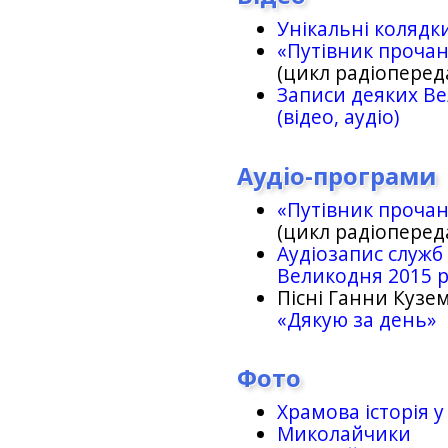
Унікальні колядк
«Путівник проча
(цикл радіоперед
Записи деяких Ве
(відео, аудіо)
Аудіо-програми
«Путівник проча
(цикл радіоперед
Аудіозапис служб
Великодня 2015 
Пісні Ганни Кузем
«Дякую за день»
Фото
Храмова історія у
Миколайчики