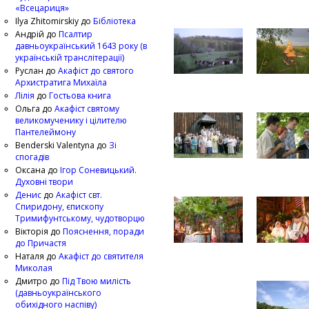
«Всецариця»
Ilya Zhitomirskiy
до
Бібліотека
Андрій
до
Псалтир
давньоукраїнський 1643 року (в
українській транслітерації)
Руслан
до
Акафіст до святого
Архистратига Михаїла
Лілія
до
Гостьова книга
Ольга
до
Акафіст святому
великомученику і цілителю
Пантелеймону
Benderski Valentyna
до
Зі
спогадів
Оксана
до
Ігор Соневицький.
Духовні твори
Денис
до
Акафіст свт.
Спиридону, єпископу
Тримифунтському, чудотворцю
Вікторія
до
Пояснення, поради
до Причастя
Наталя
до
Акафіст до святителя
Миколая
Дмитро
до
Під Твою милість
(давньоукраїнського
обихідного наспіву)