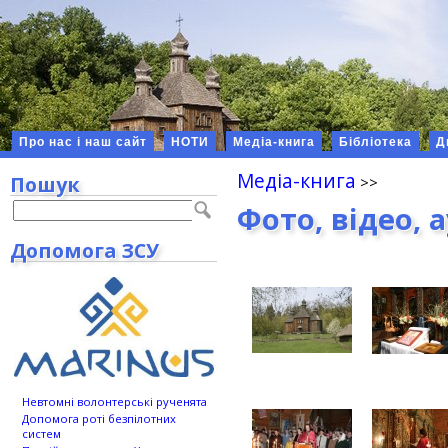
Про нас і наш сайт
НОТИ
Медіа-книга
Бібліотека
Д
Медіа-книга
Пошук
Фото, відео, 
Допомога ЗСУ
Невтомні волонтерські рученята
Допомога роті безпілотних
систем