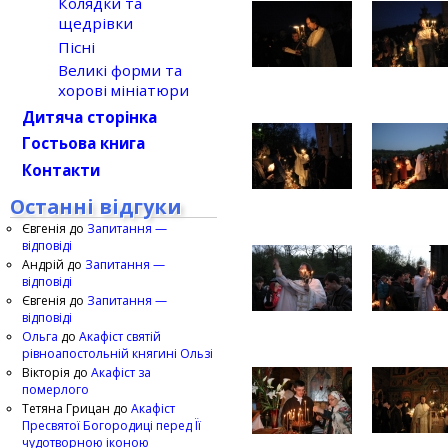
Колядки та
щедрівки
Пісні
Великі форми та
хорові мініатюри
Дитяча сторінка
Гостьова книга
Контакти
Останні відгуки
Євгенія
до
Запитання —
відповіді
Андрій
до
Запитання —
відповіді
Євгенія
до
Запитання —
відповіді
Ольга
до
Акафіст святій
рівноапостольній княгині Ользі
Вікторія
до
Акафіст за
померлого
Тетяна Грицан
до
Акафіст
Пресвятої Богородиці перед Її
чудотворною іконою