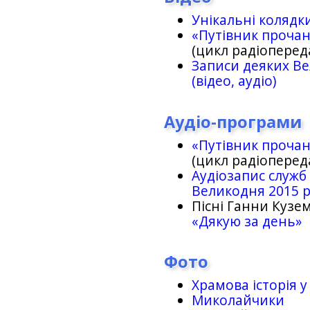
Унікальні колядк
«Путівник проча
(цикл радіоперед
Записи деяких Ве
(відео, аудіо)
Аудіо-програми
«Путівник проча
(цикл радіоперед
Аудіозапис служб
Великодня 2015 
Пісні Ганни Кузем
«Дякую за день»
Фото
Храмова історія у
Миколайчики