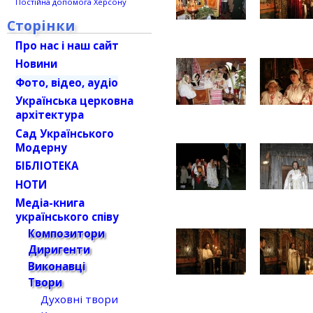
Постійна допомога Херсону
Сторінки
Про нас і наш сайт
Новини
Фото, відео, аудіо
Українська церковна
архітектура
Сад Українського
Модерну
БІБЛІОТЕКА
НОТИ
Медіа-книга
українського співу
Композитори
Диригенти
Виконавці
Твори
Духовні твори