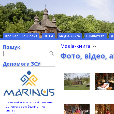
Про нас і наш сайт
НОТИ
Медіа-книга
Бібліотека
Д
Медіа-книга
Пошук
Фото, відео, 
Допомога ЗСУ
Невтомні волонтерські рученята
Допомога роті безпілотних
систем