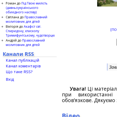
Роман
до
Під Твою милість
(давньоукраїнського
обихідного наспіву)
Світлана
до
Православний
молитовник для дітей
Вікторія
до
Акафіст свт.
[ПО
Спиридону, єпископу
Тримифунтському, чудотворцю
Андрій
до
Православний
молитовник для дітей
Канали RSS
Канал публікацій
Канал коментарів
Зав
Що таке RSS?
Вхід
Увага!
Ці матеріал
при використанн
обов’язкове. Дякуємо 
Відео