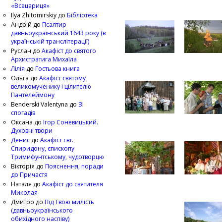
«Всецариця»
Ilya Zhitomirskiy
до
Бібліотека
Андрій
до
Псалтир
давньоукраїнський 1643 року (в
українській транслітерації)
Руслан
до
Акафіст до святого
Архистратига Михаїла
Лілія
до
Гостьова книга
Ольга
до
Акафіст святому
великомученику і цілителю
Пантелеймону
Benderski Valentyna
до
Зі
спогадів
Оксана
до
Ігор Соневицький.
Духовні твори
Денис
до
Акафіст свт.
Спиридону, єпископу
Тримифунтському, чудотворцю
Вікторія
до
Пояснення, поради
до Причастя
Наталя
до
Акафіст до святителя
Миколая
Дмитро
до
Під Твою милість
(давньоукраїнського
обихідного наспіву)