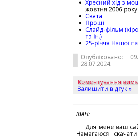
Хресний хід з мо
жовтня 2006 року
Свята
Прощі
Слайд-фільм (хіро
та ін.)
25-рiччя Нашої па
Опубліковано: 09
28.07.2024.
Коментування вим
Залишити відгук »
ІВАН
Для мене ваш са
Намагаюся скачат