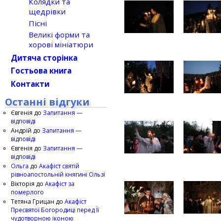
Колядки та
щедрівки
Пісні
Великі форми та
хорові мініатюри
Дитяча сторінка
Гостьова книга
Контакти
Останні відгуки
Євгенія
до
Запитання —
відповіді
Андрій
до
Запитання —
відповіді
Євгенія
до
Запитання —
відповіді
Ольга
до
Акафіст святій
рівноапостольній княгині Ользі
Вікторія
до
Акафіст за
померлого
Тетяна Грицан
до
Акафіст
Пресвятої Богородиці перед Її
чудотворною іконою