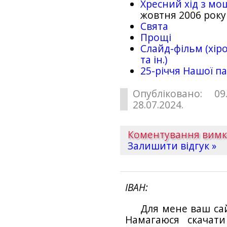
Хресний хід з мо
жовтня 2006 року
Свята
Прощі
Слайд-фільм (хіро
та ін.)
25-рiччя Нашої па
Опубліковано: 09
28.07.2024.
Коментування вим
Залишити відгук »
ІВАН
Для мене ваш са
Намагаюся скачат