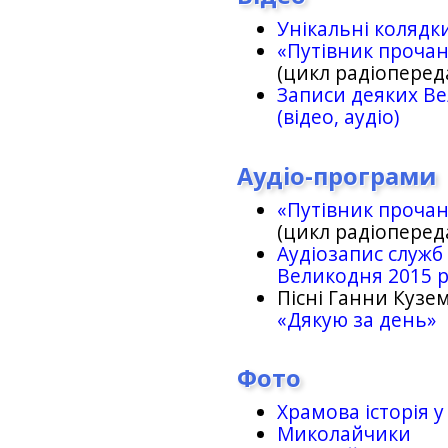
Унікальні колядк
«Путівник проча
(цикл радіоперед
Записи деяких Ве
(відео, аудіо)
Аудіо-програми
«Путівник проча
(цикл радіоперед
Аудіозапис служб
Великодня 2015 
Пісні Ганни Кузем
«Дякую за день»
Фото
Храмова історія у
Миколайчики