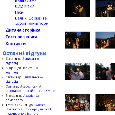
Колядки та
щедрівки
Пісні
Великі форми та
хорові мініатюри
Дитяча сторінка
Гостьова книга
Контакти
Останні відгуки
Євгенія
до
Запитання —
відповіді
Андрій
до
Запитання —
відповіді
Євгенія
до
Запитання —
відповіді
Ольга
до
Акафіст святій
рівноапостольній княгині Ользі
Вікторія
до
Акафіст за
померлого
Тетяна Грицан
до
Акафіст
Пресвятої Богородиці перед Її
чудотворною іконою