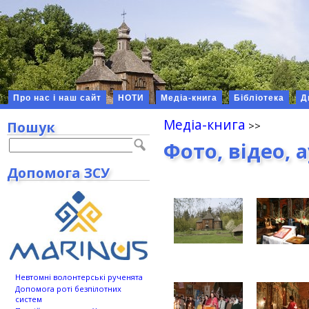
Про нас і наш сайт
НОТИ
Медіа-книга
Бібліотека
Д
Медіа-книга
Пошук
Фото, відео, 
Допомога ЗСУ
Невтомні волонтерські рученята
Допомога роті безпілотних
систем