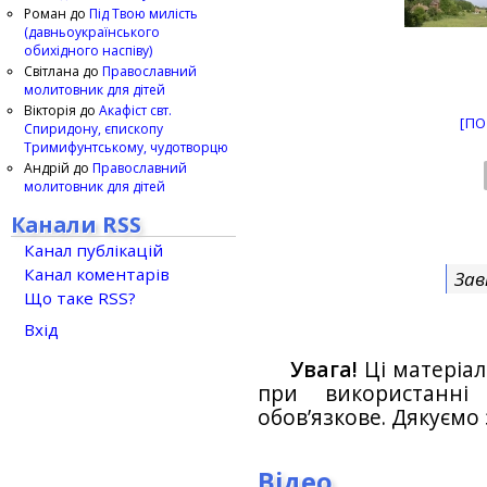
Роман
до
Під Твою милість
(давньоукраїнського
обихідного наспіву)
Світлана
до
Православний
молитовник для дітей
Вікторія
до
Акафіст свт.
[ПО
Спиридону, єпископу
Тримифунтському, чудотворцю
Андрій
до
Православний
молитовник для дітей
Канали RSS
Канал публікацій
Канал коментарів
Зав
Що таке RSS?
Вхід
Увага!
Ці матеріал
при використанн
обов’язкове. Дякуємо 
Відео