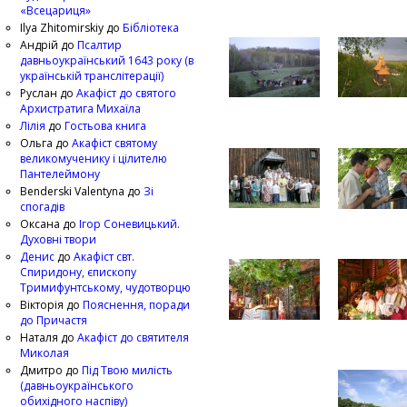
«Всецариця»
Ilya Zhitomirskiy
до
Бібліотека
Андрій
до
Псалтир
давньоукраїнський 1643 року (в
українській транслітерації)
Руслан
до
Акафіст до святого
Архистратига Михаїла
Лілія
до
Гостьова книга
Ольга
до
Акафіст святому
великомученику і цілителю
Пантелеймону
Benderski Valentyna
до
Зі
спогадів
Оксана
до
Ігор Соневицький.
Духовні твори
Денис
до
Акафіст свт.
Спиридону, єпископу
Тримифунтському, чудотворцю
Вікторія
до
Пояснення, поради
до Причастя
Наталя
до
Акафіст до святителя
Миколая
Дмитро
до
Під Твою милість
(давньоукраїнського
обихідного наспіву)