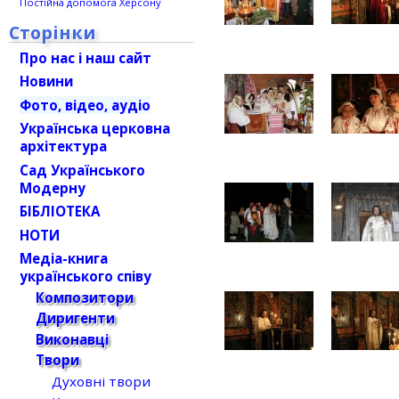
Постійна допомога Херсону
Сторінки
Про нас і наш сайт
Новини
Фото, відео, аудіо
Українська церковна
архітектура
Сад Українського
Модерну
БІБЛІОТЕКА
НОТИ
Медіа-книга
українського співу
Композитори
Диригенти
Виконавці
Твори
Духовні твори