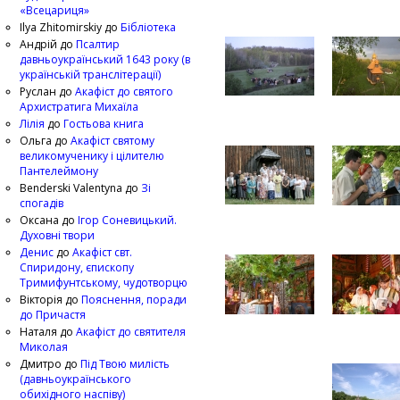
«Всецариця»
Ilya Zhitomirskiy
до
Бібліотека
Андрій
до
Псалтир
давньоукраїнський 1643 року (в
українській транслітерації)
Руслан
до
Акафіст до святого
Архистратига Михаїла
Лілія
до
Гостьова книга
Ольга
до
Акафіст святому
великомученику і цілителю
Пантелеймону
Benderski Valentyna
до
Зі
спогадів
Оксана
до
Ігор Соневицький.
Духовні твори
Денис
до
Акафіст свт.
Спиридону, єпископу
Тримифунтському, чудотворцю
Вікторія
до
Пояснення, поради
до Причастя
Наталя
до
Акафіст до святителя
Миколая
Дмитро
до
Під Твою милість
(давньоукраїнського
обихідного наспіву)