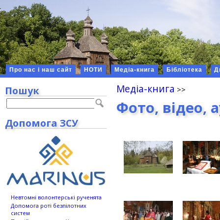
Про нас і наш сайт
НОТИ
Медіа-книга
Бібліотека
Д
Медіа-книга
Пошук
Фото, відео, 
Допомога ЗСУ
Невтомні волонтерські рученята
Допомога роті безпілотних
систем