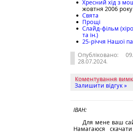
Хресний хід з мо
жовтня 2006 року
Свята
Прощі
Слайд-фільм (хіро
та ін.)
25-рiччя Нашої па
Опубліковано: 09
28.07.2024.
Коментування вим
Залишити відгук »
ІВАН
Для мене ваш са
Намагаюся скачат