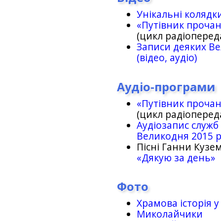
Унікальні колядк
«Путівник проча
(цикл радіоперед
Записи деяких Ве
(відео, аудіо)
Аудіо-програми
«Путівник проча
(цикл радіоперед
Аудіозапис служб
Великодня 2015 
Пісні Ганни Кузем
«Дякую за день»
Фото
Храмова історія у
Миколайчики