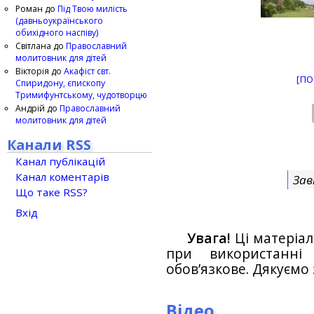
Роман
до
Під Твою милість
(давньоукраїнського
обихідного наспіву)
Світлана
до
Православний
молитовник для дітей
Вікторія
до
Акафіст свт.
[ПО
Спиридону, єпископу
Тримифунтському, чудотворцю
Андрій
до
Православний
молитовник для дітей
Канали RSS
Канал публікацій
Канал коментарів
Зав
Що таке RSS?
Вхід
Увага!
Ці матеріал
при використанн
обов’язкове. Дякуємо 
Відео