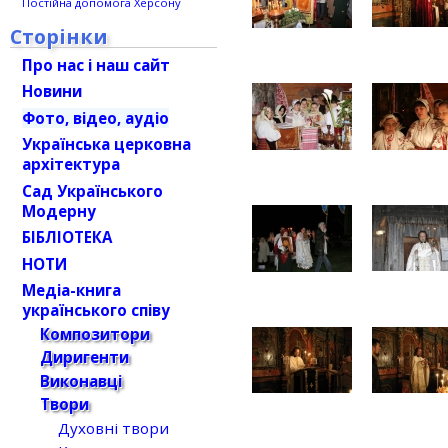
Постійна допомога Херсону
Сторінки
Про нас і наш сайт
Новини
Фото, відео, аудіо
Українська церковна
архітектура
Сад Українського
Модерну
БІБЛІОТЕКА
НОТИ
Медіа-книга
українського співу
Композитори
Диригенти
Виконавці
Твори
Духовні твори