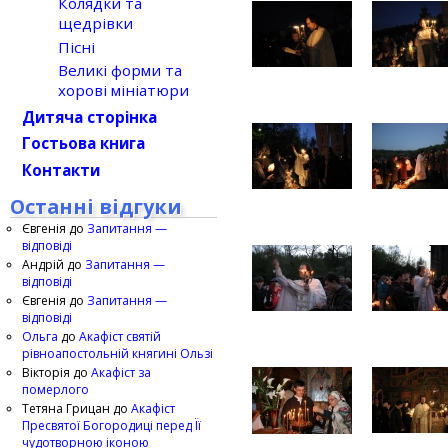
Колядки та
щедрівки
Пісні
Великі форми та
хорові мініатюри
Дитяча сторінка
Гостьова книга
Контакти
Останні відгуки
Євгенія
до
Запитання —
відповіді
Андрій
до
Запитання —
відповіді
Євгенія
до
Запитання —
відповіді
Ольга
до
Акафіст святій
рівноапостольній княгині Ользі
Вікторія
до
Акафіст за
померлого
Тетяна Грицан
до
Акафіст
Пресвятої Богородиці перед Її
чудотворною іконою