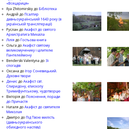
«Всецариця»
Ilya Zhitomirskiy
до
Бібліотека
Андрій
до
Псалтир
давньоукраїнський 1643 року (в
українській транслітерації)
Руслан
до
Акафіст до святого
Архистратига Михаїла
Лілія
до
Гостьова книга
Ольга
до
Акафіст святому
великомученику і цілителю
Пантелеймону
Benderski Valentyna
до
Зі
спогадів
Оксана
до
Ігор Соневицький.
Духовні твори
Денис
до
Акафіст свт.
Спиридону, єпископу
Тримифунтському, чудотворцю
Вікторія
до
Пояснення, поради
до Причастя
Наталя
до
Акафіст до святителя
Миколая
Дмитро
до
Під Твою милість
(давньоукраїнського
обихідного наспіву)