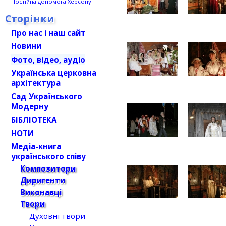
Постійна допомога Херсону
Сторінки
Про нас і наш сайт
Новини
Фото, відео, аудіо
Українська церковна
архітектура
Сад Українського
Модерну
БІБЛІОТЕКА
НОТИ
Медіа-книга
українського співу
Композитори
Диригенти
Виконавці
Твори
Духовні твори