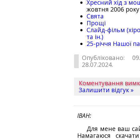
Хресний хід з мо
жовтня 2006 року
Свята
Прощі
Слайд-фільм (хіро
та ін.)
25-рiччя Нашої па
Опубліковано: 09
28.07.2024.
Коментування вим
Залишити відгук »
ІВАН
Для мене ваш са
Намагаюся скачат