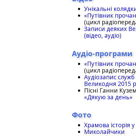
Унікальні колядк
«Путівник проча
(цикл радіоперед
Записи деяких Ве
(відео, аудіо)
Аудіо-програми
«Путівник проча
(цикл радіоперед
Аудіозапис служб
Великодня 2015 
Пісні Ганни Кузем
«Дякую за день»
Фото
Храмова історія у
Миколайчики