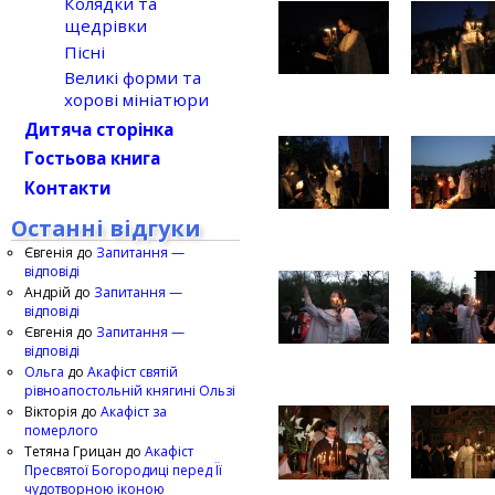
Колядки та
щедрівки
Пісні
Великі форми та
хорові мініатюри
Дитяча сторінка
Гостьова книга
Контакти
Останні відгуки
Євгенія
до
Запитання —
відповіді
Андрій
до
Запитання —
відповіді
Євгенія
до
Запитання —
відповіді
Ольга
до
Акафіст святій
рівноапостольній княгині Ользі
Вікторія
до
Акафіст за
померлого
Тетяна Грицан
до
Акафіст
Пресвятої Богородиці перед Її
чудотворною іконою