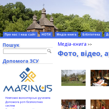
Про нас і наш сайт
НОТИ
Медіа-книга
Бібліотека
Д
Медіа-книга
Пошук
Фото, відео, 
Допомога ЗСУ
Невтомні волонтерські рученята
Допомога роті безпілотних
систем