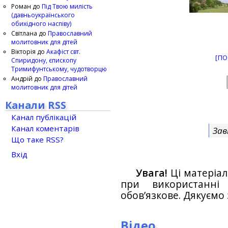
Роман
до
Під Твою милість
(давньоукраїнського
обихідного наспіву)
Світлана
до
Православний
молитовник для дітей
Вікторія
до
Акафіст свт.
[ПО
Спиридону, єпископу
Тримифунтському, чудотворцю
Андрій
до
Православний
молитовник для дітей
Канали RSS
Канал публікацій
Канал коментарів
Зав
Що таке RSS?
Вхід
Увага!
Ці матеріал
при використанн
обов’язкове. Дякуємо 
Відео