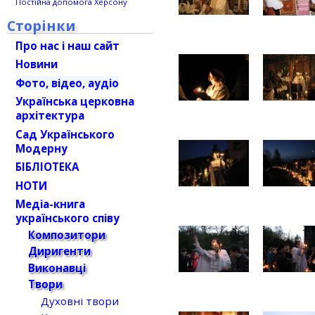
Постійна допомога Херсону
Сторінки
Про нас і наш сайт
Новини
Фото, відео, аудіо
Українська церковна
архітектура
Сад Українського
Модерну
БІБЛІОТЕКА
НОТИ
Медіа-книга
українського співу
Композитори
Диригенти
Виконавці
Твори
Духовні твори