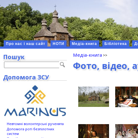
Про нас і наш сайт
НОТИ
Медіа-книга
Бібліотека
Д
Медіа-книга
Пошук
Фото, відео, 
Допомога ЗСУ
Невтомні волонтерські рученята
Допомога роті безпілотних
систем