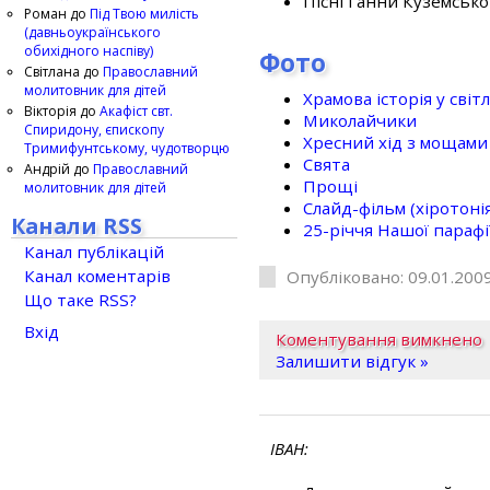
Пісні Ганни Куземсько
Роман
до
Під Твою милість
(давньоукраїнського
обихідного наспіву)
Фото
Світлана
до
Православний
молитовник для дітей
Храмова історія у світ
Вікторія
до
Акафіст свт.
Миколайчики
Спиридону, єпископу
Хресний хід з мощами 
Тримифунтському, чудотворцю
Свята
Андрій
до
Православний
Прощі
молитовник для дітей
Слайд-фільм (хіротонія 
Канали RSS
25-рiччя Нашої парафi
Канал публікацій
Канал коментарів
Опубліковано: 09.01.2009
Що таке RSS?
Вхід
Коментування вимкнено
Залишити відгук »
ІВАН