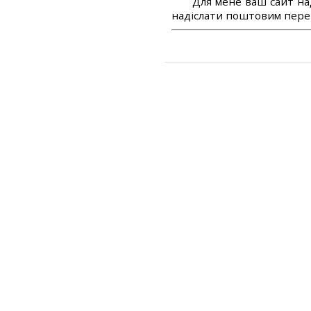
Для мене ваш сайт на
надіслати поштовим перек