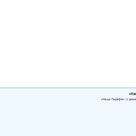
«На
«Наша Парафія» is pow