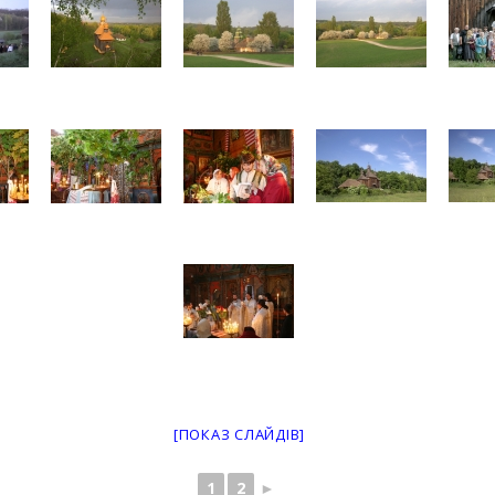
[ПОКАЗ СЛАЙДІВ]
1
2
►