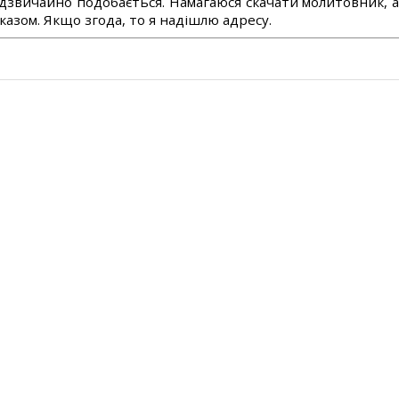
дзвичайно подобається. Намагаюся скачати молитовник, 
азом. Якщо згода, то я надішлю адресу.