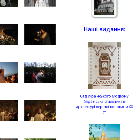
Наші видання:
Сад Українського Модерну.
Українська стилістика в
архітектурі першої половини ХХ
ст.