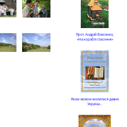
Прот. Андрій Власенко,
«На кораблі спасіння»
Якою мовою молилася давня
Україна…