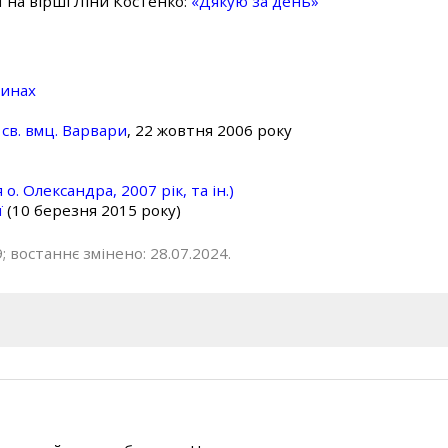
ї на вірші Ліни Костенко:
«Дякую за день»
линах
св. вмц. Варвари
, 22 жовтня 2006 року
о. Олександра, 2007 рік, та ін.)
ї
(10 березня 2015 року)
; востаннє змінено: 28.07.2024.