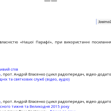
Завітай
власністю «Нашої Парафії», при використанні посилання
ивий спів
»
, прот. Андрій Власенко (цикл радіопередач, відео-додато
ніх та святкових служб (відео, аудіо)
»
, прот. Андрій Власенко (цикл радіопередач, відео-додато
асного тижня та Великодня 2015 року