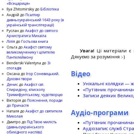
«Всецариця»
Ilya Zhitomirskiy
до
Бібліотека
Андрій
до
Псалтир
давньоукраїнський 1643 року (в
українській транслітерації)
Руслан
до
Акафіст до святого
Архистратига Михаїла
Лілія
до
Гостьова книга
Ольга
до
Акафіст святому
Увага!
Ці матеріали є 
великомученику і цілителю
Дякуємо за розуміння :-)
Пантелеймону
Benderski Valentyna
до
Зі
спогадів
Відео
Оксана
до
Ігор Соневицький.
Духовні твори
Унікальні колядки — ж
Денис
до
Акафіст свт.
«Путівник прочанина
Спиридону, єпископу
Тримифунтському, чудотворцю
Записи деяких Великод
Вікторія
до
Пояснення, поради
до Причастя
Аудіо-програми
Наталя
до
Акафіст до святителя
Миколая
«Путівник прочанина
Дмитро
до
Під Твою милість
(давньоукраїнського
Аудіозапис служб Стр
обихідного наспіву)