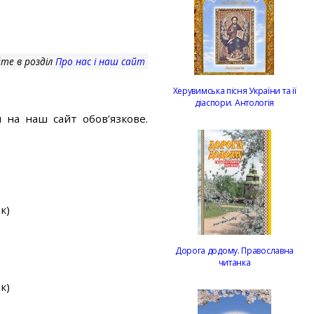
те в розділ
Про нас і наш сайт
Херувимська пісня України та її
діаспори. Антологія
 на наш сайт обов’язкове.
к)
Дорога додому. Православна
читанка
к)