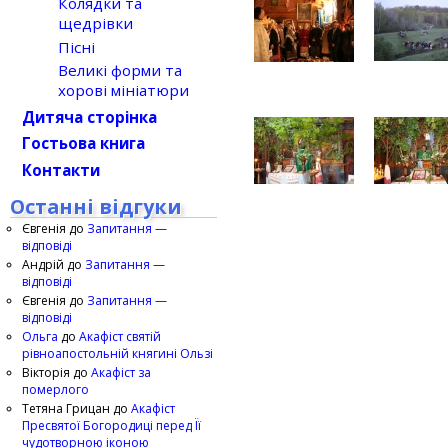
Колядки та
щедрівки
Пісні
Великі форми та
хорові мініатюри
Дитяча сторінка
Гостьова книга
Контакти
Останні відгуки
Євгенія
до
Запитання —
відповіді
Андрій
до
Запитання —
відповіді
Євгенія
до
Запитання —
відповіді
Ольга
до
Акафіст святій
рівноапостольній княгині Ользі
Вікторія
до
Акафіст за
померлого
Тетяна Грицан
до
Акафіст
Пресвятої Богородиці перед Її
чудотворною іконою