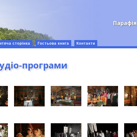
Парафія
итяча сторінка
Гостьова книга
Контакти
аудіо-програми