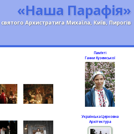
«Наша Парафія»
 святого Архистратига Михаїла, Київ, Пирогів
Памʼяті
Ганни Куземської
Українська Церковна
Архітектура