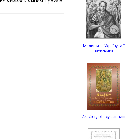
або якимось чином прохаю
Молитви за Україну та її
захисників
Акафіст до Годувальниці