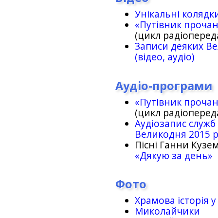
Унікальні колядк
«Путівник проча
(цикл радіоперед
Записи деяких Ве
(відео, аудіо)
Аудіо-програми
«Путівник проча
(цикл радіоперед
Аудіозапис служб
Великодня 2015 
Пісні Ганни Кузем
«Дякую за день»
Фото
Храмова історія у
Миколайчики