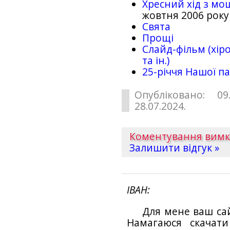
Хресний хід з мо
жовтня 2006 року
Свята
Прощі
Слайд-фільм (хіро
та ін.)
25-рiччя Нашої па
Опубліковано: 09
28.07.2024.
Коментування вим
Залишити відгук »
ІВАН
Для мене ваш са
Намагаюся скачат