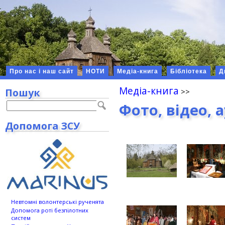
Про нас і наш сайт
НОТИ
Медіа-книга
Бібліотека
Д
Медіа-книга
Пошук
Фото, відео, 
Допомога ЗСУ
Невтомні волонтерські рученята
Допомога роті безпілотних
систем