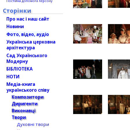
Постійна допомога Херсону
Сторінки
Про нас і наш сайт
Новини
Фото, відео, аудіо
Українська церковна
архітектура
Сад Українського
Модерну
БІБЛІОТЕКА
НОТИ
Медіа-книга
українського співу
Композитори
Диригенти
Виконавці
Твори
Духовні твори