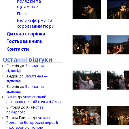
Колядки та
щедрівки
Пісні
Великі форми та
хорові мініатюри
Дитяча сторінка
Гостьова книга
Контакти
Останні відгуки
Євгенія
до
Запитання —
відповіді
Андрій
до
Запитання —
відповіді
Євгенія
до
Запитання —
відповіді
Ольга
до
Акафіст святій
рівноапостольній княгині Ользі
Вікторія
до
Акафіст за
померлого
Тетяна Грицан
до
Акафіст
Пресвятої Богородиці перед Її
чудотворною іконою