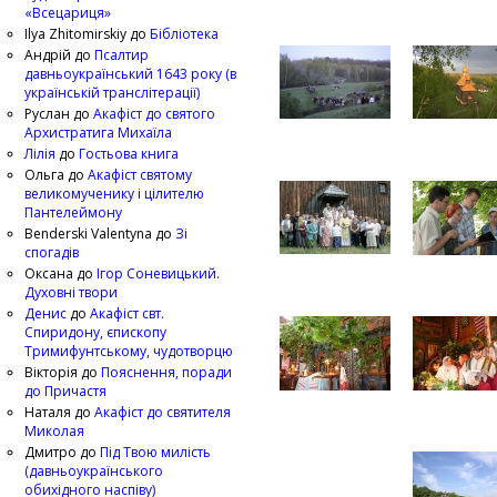
«Всецариця»
Ilya Zhitomirskiy
до
Бібліотека
Андрій
до
Псалтир
давньоукраїнський 1643 року (в
українській транслітерації)
Руслан
до
Акафіст до святого
Архистратига Михаїла
Лілія
до
Гостьова книга
Ольга
до
Акафіст святому
великомученику і цілителю
Пантелеймону
Benderski Valentyna
до
Зі
спогадів
Оксана
до
Ігор Соневицький.
Духовні твори
Денис
до
Акафіст свт.
Спиридону, єпископу
Тримифунтському, чудотворцю
Вікторія
до
Пояснення, поради
до Причастя
Наталя
до
Акафіст до святителя
Миколая
Дмитро
до
Під Твою милість
(давньоукраїнського
обихідного наспіву)