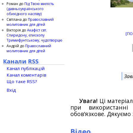
Роман
до
Під Твою милість
(давньоукраїнського
обихідного наспіву)
Світлана
до
Православний
молитовник для дітей
Вікторія
до
Акафіст свт.
[ПО
Спиридону, єпископу
Тримифунтському, чудотворцю
Андрій
до
Православний
молитовник для дітей
Канали RSS
Канал публікацій
Канал коментарів
Зав
Що таке RSS?
Вхід
Увага!
Ці матеріал
при використанн
обов’язкове. Дякуємо 
Відео