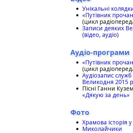
Унікальні колядк
«Путівник проча
(цикл радіоперед
Записи деяких Ве
(відео, аудіо)
Аудіо-програми
«Путівник проча
(цикл радіоперед
Аудіозапис служб
Великодня 2015 
Пісні Ганни Кузем
«Дякую за день»
Фото
Храмова історія у
Миколайчики