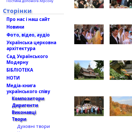
Постійна допомога Херсону
Сторінки
Про нас і наш сайт
Новини
Фото, відео, аудіо
Українська церковна
архітектура
Сад Українського
Модерну
БІБЛІОТЕКА
НОТИ
Медіа-книга
українського співу
Композитори
Диригенти
Виконавці
Твори
Духовні твори