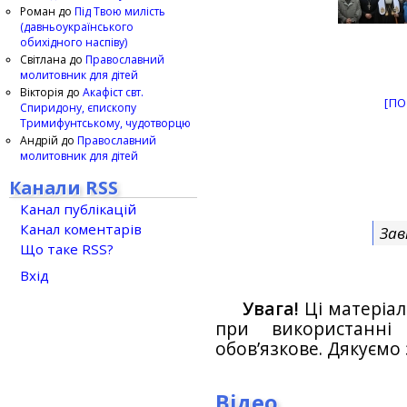
Роман
до
Під Твою милість
(давньоукраїнського
обихідного наспіву)
Світлана
до
Православний
молитовник для дітей
Вікторія
до
Акафіст свт.
[ПО
Спиридону, єпископу
Тримифунтському, чудотворцю
Андрій
до
Православний
молитовник для дітей
Канали RSS
Канал публікацій
Канал коментарів
Зав
Що таке RSS?
Вхід
Увага!
Ці матеріал
при використанн
обов’язкове. Дякуємо 
Відео