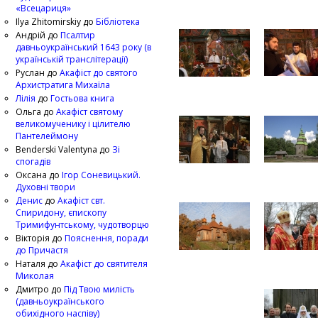
«Всецариця»
Ilya Zhitomirskiy
до
Бібліотека
Андрій
до
Псалтир
давньоукраїнський 1643 року (в
українській транслітерації)
Руслан
до
Акафіст до святого
Архистратига Михаїла
Лілія
до
Гостьова книга
Ольга
до
Акафіст святому
великомученику і цілителю
Пантелеймону
Benderski Valentyna
до
Зі
спогадів
Оксана
до
Ігор Соневицький.
Духовні твори
Денис
до
Акафіст свт.
Спиридону, єпископу
Тримифунтському, чудотворцю
Вікторія
до
Пояснення, поради
до Причастя
Наталя
до
Акафіст до святителя
Миколая
Дмитро
до
Під Твою милість
(давньоукраїнського
обихідного наспіву)