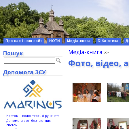
Про нас і наш сайт
НОТИ
Медіа-книга
Бібліотека
Д
Медіа-книга
Пошук
Фото, відео, 
Допомога ЗСУ
Невтомні волонтерські рученята
Допомога роті безпілотних
систем