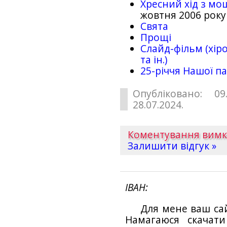
Хресний хід з мо
жовтня 2006 року
Свята
Прощі
Слайд-фільм (хіро
та ін.)
25-рiччя Нашої па
Опубліковано: 09
28.07.2024.
Коментування вим
Залишити відгук »
ІВАН
Для мене ваш са
Намагаюся скачат