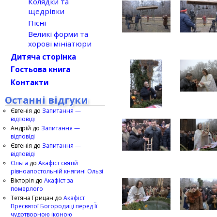
Колядки та
щедрівки
Пісні
Великі форми та
хорові мініатюри
Дитяча сторінка
Гостьова книга
Контакти
Останні відгуки
Євгенія
до
Запитання —
відповіді
Андрій
до
Запитання —
відповіді
Євгенія
до
Запитання —
відповіді
Ольга
до
Акафіст святій
рівноапостольній княгині Ользі
Вікторія
до
Акафіст за
померлого
Тетяна Грицан
до
Акафіст
Пресвятої Богородиці перед Її
чудотворною іконою