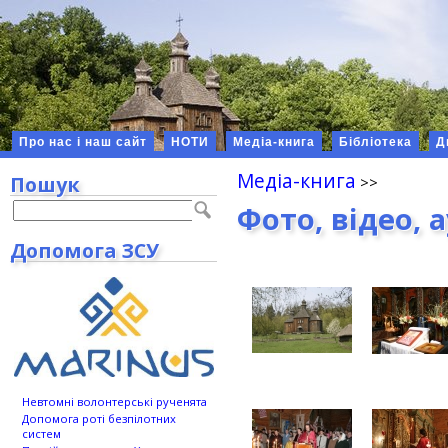
Про нас і наш сайт
НОТИ
Медіа-книга
Бібліотека
Д
Медіа-книга
Пошук
Фото, відео, 
Допомога ЗСУ
Невтомні волонтерські рученята
Допомога роті безпілотних
систем