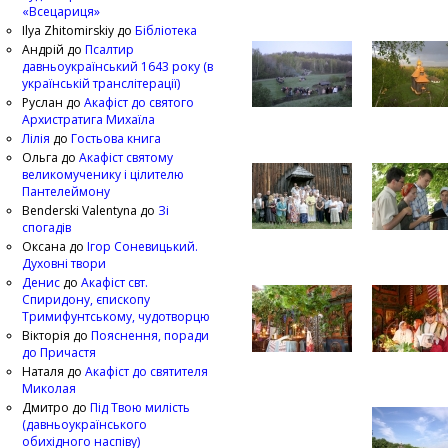
«Всецариця»
Ilya Zhitomirskiy
до
Бібліотека
Андрій
до
Псалтир
давньоукраїнський 1643 року (в
українській транслітерації)
Руслан
до
Акафіст до святого
Архистратига Михаїла
Лілія
до
Гостьова книга
Ольга
до
Акафіст святому
великомученику і цілителю
Пантелеймону
Benderski Valentyna
до
Зі
спогадів
Оксана
до
Ігор Соневицький.
Духовні твори
Денис
до
Акафіст свт.
Спиридону, єпископу
Тримифунтському, чудотворцю
Вікторія
до
Пояснення, поради
до Причастя
Наталя
до
Акафіст до святителя
Миколая
Дмитро
до
Під Твою милість
(давньоукраїнського
обихідного наспіву)