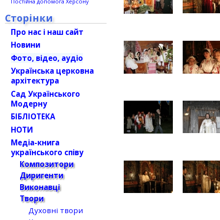
Постійна допомога Херсону
Сторінки
Про нас і наш сайт
Новини
Фото, відео, аудіо
Українська церковна
архітектура
Сад Українського
Модерну
БІБЛІОТЕКА
НОТИ
Медіа-книга
українського співу
Композитори
Диригенти
Виконавці
Твори
Духовні твори