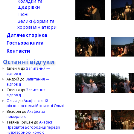
Колядки та
щедрівки
Пісні
Великі форми та
хорові мініатюри
Дитяча сторінка
Гостьова книга
Контакти
Останні відгуки
Євгенія
до
Запитання —
відповіді
Андрій
до
Запитання —
відповіді
Євгенія
до
Запитання —
відповіді
Ольга
до
Акафіст святій
рівноапостольній княгині Ользі
Вікторія
до
Акафіст за
померлого
Тетяна Грицан
до
Акафіст
Пресвятої Богородиці перед Її
чудотворною іконою