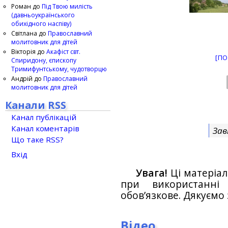
Роман
до
Під Твою милість
(давньоукраїнського
обихідного наспіву)
Світлана
до
Православний
молитовник для дітей
Вікторія
до
Акафіст свт.
[ПО
Спиридону, єпископу
Тримифунтському, чудотворцю
Андрій
до
Православний
молитовник для дітей
Канали RSS
Канал публікацій
Канал коментарів
Зав
Що таке RSS?
Вхід
Увага!
Ці матеріал
при використанн
обов’язкове. Дякуємо 
Відео