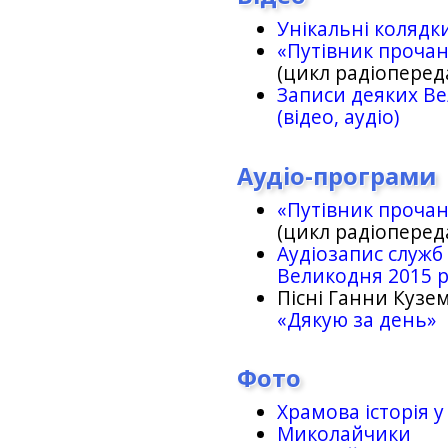
Унікальні колядк
«Путівник проча
(цикл радіоперед
Записи деяких Ве
(відео, аудіо)
Аудіо-програми
«Путівник проча
(цикл радіоперед
Аудіозапис служб
Великодня 2015 
Пісні Ганни Кузем
«Дякую за день»
Фото
Храмова історія у
Миколайчики