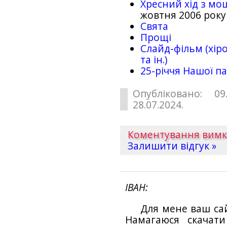
Хресний хід з мо
жовтня 2006 року
Свята
Прощі
Слайд-фільм (хіро
та ін.)
25-рiччя Нашої па
Опубліковано: 09
28.07.2024.
Коментування вим
Залишити відгук »
ІВАН
Для мене ваш са
Намагаюся скачат