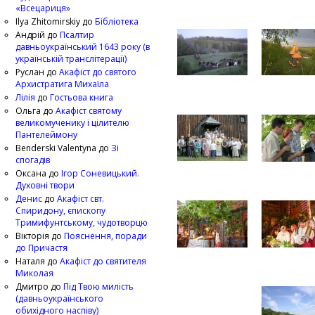
«Всецариця»
Ilya Zhitomirskiy
до
Бібліотека
Андрій
до
Псалтир
давньоукраїнський 1643 року (в
українській транслітерації)
Руслан
до
Акафіст до святого
Архистратига Михаїла
Лілія
до
Гостьова книга
Ольга
до
Акафіст святому
великомученику і цілителю
Пантелеймону
Benderski Valentyna
до
Зі
спогадів
Оксана
до
Ігор Соневицький.
Духовні твори
Денис
до
Акафіст свт.
Спиридону, єпископу
Тримифунтському, чудотворцю
Вікторія
до
Пояснення, поради
до Причастя
Наталя
до
Акафіст до святителя
Миколая
Дмитро
до
Під Твою милість
(давньоукраїнського
обихідного наспіву)