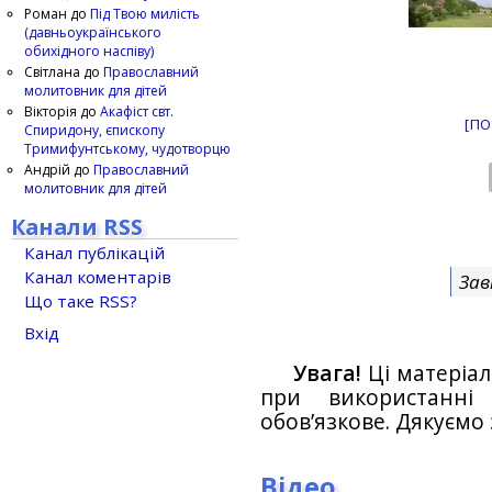
Роман
до
Під Твою милість
(давньоукраїнського
обихідного наспіву)
Світлана
до
Православний
молитовник для дітей
Вікторія
до
Акафіст свт.
[ПО
Спиридону, єпископу
Тримифунтському, чудотворцю
Андрій
до
Православний
молитовник для дітей
Канали RSS
Канал публікацій
Канал коментарів
Зав
Що таке RSS?
Вхід
Увага!
Ці матеріал
при використанн
обов’язкове. Дякуємо 
Відео