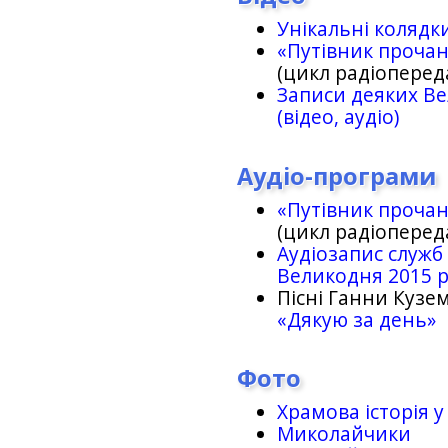
Унікальні колядк
«Путівник проча
(цикл радіоперед
Записи деяких Ве
(відео, аудіо)
Аудіо-програми
«Путівник проча
(цикл радіоперед
Аудіозапис служб
Великодня 2015 
Пісні Ганни Кузем
«Дякую за день»
Фото
Храмова історія у
Миколайчики