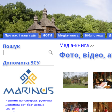
Про нас і наш сайт
НОТИ
Медіа-книга
Бібліотека
Д
Медіа-книга
Пошук
Фото, відео, 
Допомога ЗСУ
Невтомні волонтерські рученята
Допомога роті безпілотних
систем