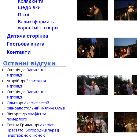
Колядки та
щедрівки
Пісні
Великі форми та
хорові мініатюри
Дитяча сторінка
Гостьова книга
Контакти
Останні відгуки
Євгенія
до
Запитання —
відповіді
Андрій
до
Запитання —
відповіді
Євгенія
до
Запитання —
відповіді
Ольга
до
Акафіст святій
рівноапостольній княгині Ользі
Вікторія
до
Акафіст за
померлого
Тетяна Грицан
до
Акафіст
Пресвятої Богородиці перед Її
чудотворною іконою