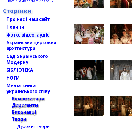
Постійна допомога Херсону
Сторінки
Про нас і наш сайт
Новини
Фото, відео, аудіо
Українська церковна
архітектура
Сад Українського
Модерну
БІБЛІОТЕКА
НОТИ
Медіа-книга
українського співу
Композитори
Диригенти
Виконавці
Твори
Духовні твори