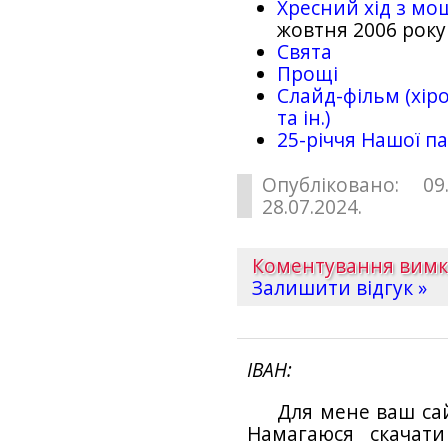
Хресний хід з мо
жовтня 2006 року
Свята
Прощі
Слайд-фільм (хіро
та ін.)
25-рiччя Нашої па
Опубліковано: 09
28.07.2024.
Коментування вим
Залишити відгук »
ІВАН
Для мене ваш са
Намагаюся скачат