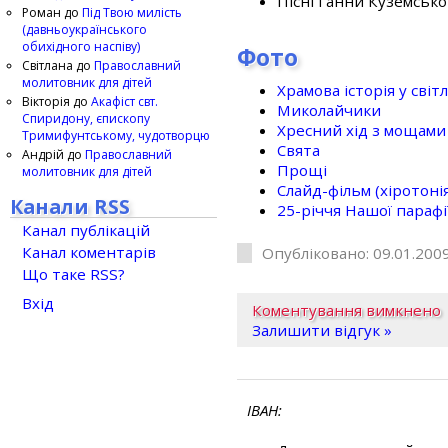
Пісні Ганни Куземсько
Роман
до
Під Твою милість
(давньоукраїнського
обихідного наспіву)
Фото
Світлана
до
Православний
молитовник для дітей
Храмова історія у світ
Вікторія
до
Акафіст свт.
Миколайчики
Спиридону, єпископу
Хресний хід з мощами 
Тримифунтському, чудотворцю
Свята
Андрій
до
Православний
Прощі
молитовник для дітей
Слайд-фільм (хіротонія 
Канали RSS
25-рiччя Нашої парафi
Канал публікацій
Канал коментарів
Опубліковано: 09.01.2009
Що таке RSS?
Вхід
Коментування вимкнено
Залишити відгук »
ІВАН