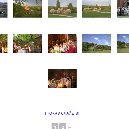
[ПОКАЗ СЛАЙДІВ]
1
2
►