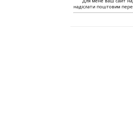
Для мене ваш сайт на
надіслати поштовим перек