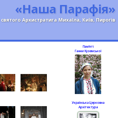
«Наша Парафія»
 святого Архистратига Михаїла, Київ, Пирогів
Памʼяті
Ганни Куземської
Українська Церковна
Архітектура