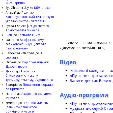
«Всецариця»
Ilya Zhitomirskiy
до
Бібліотека
Андрій
до
Псалтир
давньоукраїнський 1643 року (в
українській транслітерації)
Руслан
до
Акафіст до святого
Архистратига Михаїла
Лілія
до
Гостьова книга
Ольга
до
Акафіст святому
Увага!
Ці матеріали є 
великомученику і цілителю
Дякуємо за розуміння :-)
Пантелеймону
Benderski Valentyna
до
Зі
спогадів
Відео
Оксана
до
Ігор Соневицький.
Духовні твори
Унікальні колядки — ж
Денис
до
Акафіст свт.
«Путівник прочанина
Спиридону, єпископу
Тримифунтському, чудотворцю
Записи деяких Великод
Вікторія
до
Пояснення, поради
до Причастя
Аудіо-програми
Наталя
до
Акафіст до святителя
Миколая
«Путівник прочанина
Дмитро
до
Під Твою милість
(давньоукраїнського
Аудіозапис служб Стр
обихідного наспіву)