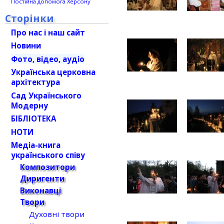
Постійна допомога Херсону
Сторінки
Про нас і наш сайт
Новини
Фото, відео, аудіо
Українська церковна
архітектура
Сад Українського
Модерну
БІБЛІОТЕКА
НОТИ
Медіа-книга
українського співу
Композитори
Диригенти
Виконавці
Твори
Духовні твори