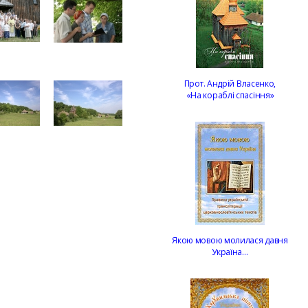
Прот. Андрій Власенко,
«На кораблі спасіння»
Якою мовою молилася давня
Україна…