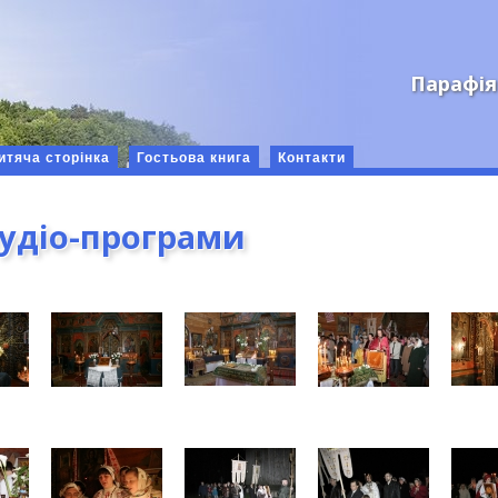
Парафія
итяча сторінка
Гостьова книга
Контакти
аудіо-програми