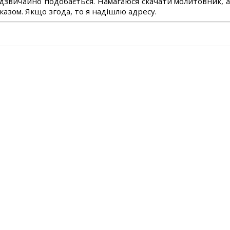
дзвичайно подобається. Намагаюся скачати молитовник, 
азом. Якщо згода, то я надішлю адресу.