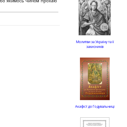
або якимось чином прохаю
Молитви за Україну та її
захисників
Акафіст до Годувальниці