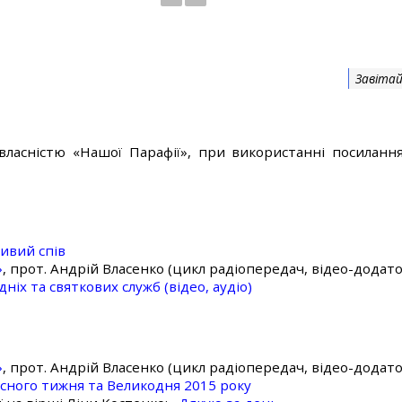
Завітай
власністю «Нашої Парафії», при використанні посилання
ивий спів
»
, прот. Андрій Власенко (цикл радіопередач, відео-додато
ніх та святкових служб (відео, аудіо)
»
, прот. Андрій Власенко (цикл радіопередач, відео-додато
асного тижня та Великодня 2015 року