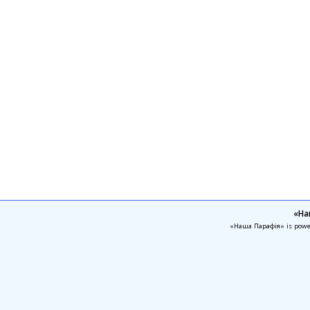
«На
«Наша Парафія» is pow