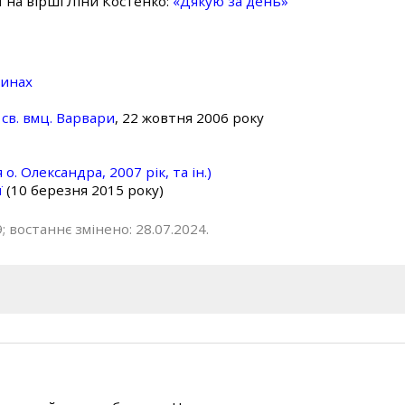
ї на вірші Ліни Костенко:
«Дякую за день»
линах
св. вмц. Варвари
, 22 жовтня 2006 року
о. Олександра, 2007 рік, та ін.)
ї
(10 березня 2015 року)
; востаннє змінено: 28.07.2024.