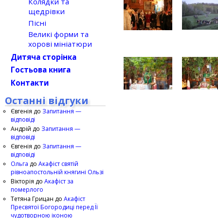
Колядки та
щедрівки
Пісні
Великі форми та
хорові мініатюри
Дитяча сторінка
Гостьова книга
Контакти
Останні відгуки
Євгенія
до
Запитання —
відповіді
Андрій
до
Запитання —
відповіді
Євгенія
до
Запитання —
відповіді
Ольга
до
Акафіст святій
рівноапостольній княгині Ользі
Вікторія
до
Акафіст за
померлого
Тетяна Грицан
до
Акафіст
Пресвятої Богородиці перед Її
чудотворною іконою