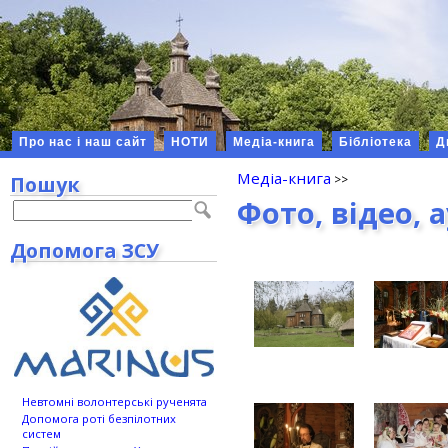
Про нас і наш сайт
НОТИ
Медіа-книга
Бібліотека
Д
Медіа-книга
Пошук
Фото, відео, 
Допомога ЗСУ
Невтомні волонтерські рученята
Допомога роті безпілотних
систем