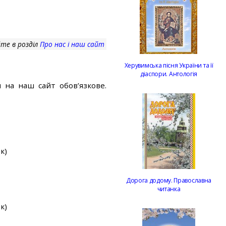
те в розділ
Про нас і наш сайт
Херувимська пісня України та її
діаспори. Антологія
 на наш сайт обов’язкове.
к)
Дорога додому. Православна
читанка
к)