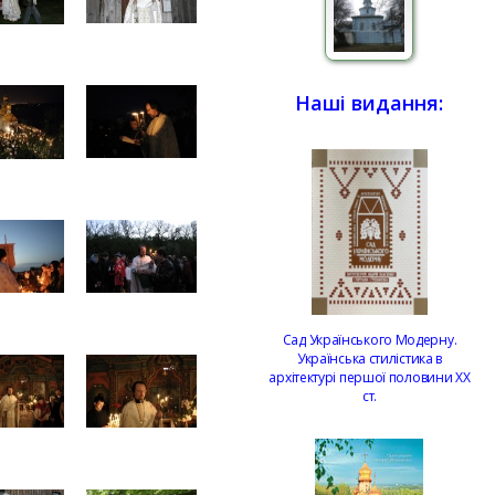
Наші видання:
Сад Українського Модерну.
Українська стилістика в
архітектурі першої половини ХХ
ст.