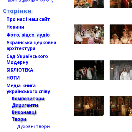
Постійна допомога Херсону
Сторінки
Про нас і наш сайт
Новини
Фото, відео, аудіо
Українська церковна
архітектура
Сад Українського
Модерну
БІБЛІОТЕКА
НОТИ
Медіа-книга
українського співу
Композитори
Диригенти
Виконавці
Твори
Духовні твори