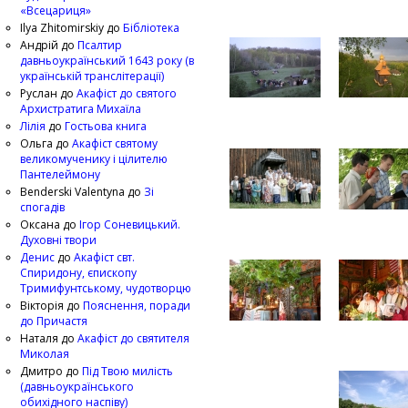
«Всецариця»
Ilya Zhitomirskiy
до
Бібліотека
Андрій
до
Псалтир
давньоукраїнський 1643 року (в
українській транслітерації)
Руслан
до
Акафіст до святого
Архистратига Михаїла
Лілія
до
Гостьова книга
Ольга
до
Акафіст святому
великомученику і цілителю
Пантелеймону
Benderski Valentyna
до
Зі
спогадів
Оксана
до
Ігор Соневицький.
Духовні твори
Денис
до
Акафіст свт.
Спиридону, єпископу
Тримифунтському, чудотворцю
Вікторія
до
Пояснення, поради
до Причастя
Наталя
до
Акафіст до святителя
Миколая
Дмитро
до
Під Твою милість
(давньоукраїнського
обихідного наспіву)