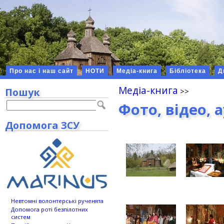
Про нас і наш сайт
НОТИ
Медіа-книга
Бібліотека
Д
Медіа-книга
Пошук
Фото, відео, 
Допомога ЗСУ
Невтомні волонтерські рученята
Допомога роті безпілотних
систем