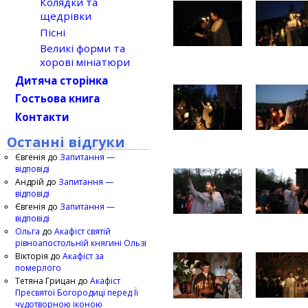
Колядки та
щедрівки
Пісні
Великі форми та
хорові мініатюри
Дитяча сторінка
Гостьова книга
Контакти
Останні відгуки
Євгенія
до
Запитання —
відповіді
Андрій
до
Запитання —
відповіді
Євгенія
до
Запитання —
відповіді
Ольга
до
Акафіст святій
рівноапостольній княгині Ользі
Вікторія
до
Акафіст за
померлого
Тетяна Грицан
до
Акафіст
Пресвятої Богородиці перед Її
чудотворною іконою