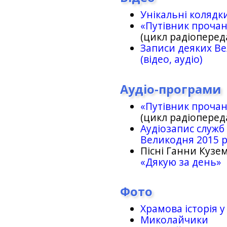
Унікальні колядк
«Путівник проча
(цикл радіоперед
Записи деяких Ве
(відео, аудіо)
Аудіо-програми
«Путівник проча
(цикл радіоперед
Аудіозапис служб
Великодня 2015 
Пісні Ганни Кузем
«Дякую за день»
Фото
Храмова історія у
Миколайчики