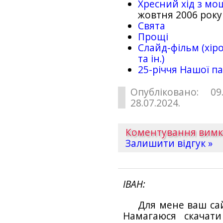
Хресний хід з мо
жовтня 2006 року
Свята
Прощі
Слайд-фільм (хіро
та ін.)
25-рiччя Нашої па
Опубліковано: 09
28.07.2024.
Коментування вим
Залишити відгук »
ІВАН
Для мене ваш са
Намагаюся скачат