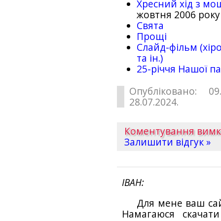
Хресний хід з мо
жовтня 2006 року
Свята
Прощі
Слайд-фільм (хіро
та ін.)
25-рiччя Нашої па
Опубліковано: 09
28.07.2024.
Коментування вим
Залишити відгук »
ІВАН
Для мене ваш са
Намагаюся скачат