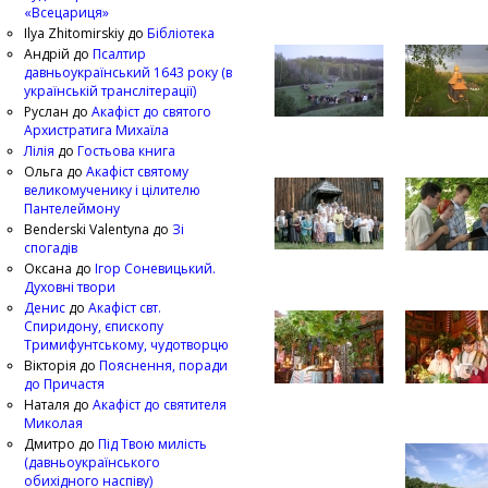
«Всецариця»
Ilya Zhitomirskiy
до
Бібліотека
Андрій
до
Псалтир
давньоукраїнський 1643 року (в
українській транслітерації)
Руслан
до
Акафіст до святого
Архистратига Михаїла
Лілія
до
Гостьова книга
Ольга
до
Акафіст святому
великомученику і цілителю
Пантелеймону
Benderski Valentyna
до
Зі
спогадів
Оксана
до
Ігор Соневицький.
Духовні твори
Денис
до
Акафіст свт.
Спиридону, єпископу
Тримифунтському, чудотворцю
Вікторія
до
Пояснення, поради
до Причастя
Наталя
до
Акафіст до святителя
Миколая
Дмитро
до
Під Твою милість
(давньоукраїнського
обихідного наспіву)