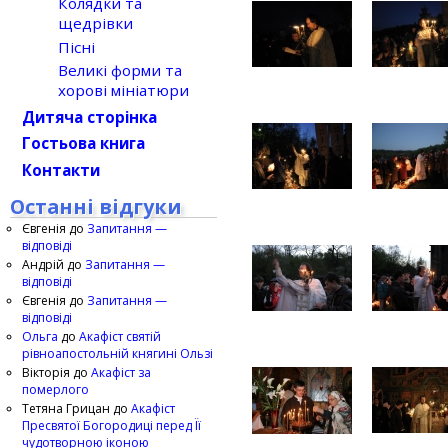
Колядки та
щедрівки
Пісні
Великі форми та
хорові мініатюри
Дитяча сторінка
Гостьова книга
Контакти
Останні відгуки
Євгенія
до
Запитання —
відповіді
Андрій
до
Запитання —
відповіді
Євгенія
до
Запитання —
відповіді
Ольга
до
Акафіст святій
рівноапостольній княгині Ользі
Вікторія
до
Акафіст за
померлого
Тетяна Грицан
до
Акафіст
Пресвятої Богородиці перед Її
чудотворною іконою