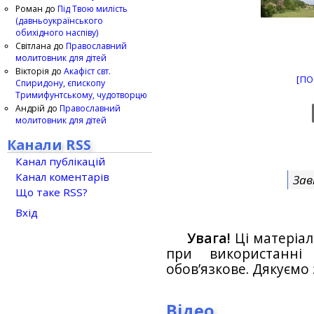
Роман
до
Під Твою милість
(давньоукраїнського
обихідного наспіву)
Світлана
до
Православний
молитовник для дітей
Вікторія
до
Акафіст свт.
[ПО
Спиридону, єпископу
Тримифунтському, чудотворцю
Андрій
до
Православний
молитовник для дітей
Канали RSS
Канал публікацій
Канал коментарів
Зав
Що таке RSS?
Вхід
Увага!
Ці матеріал
при використанн
обов’язкове. Дякуємо 
Відео