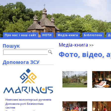
Про нас і наш сайт
НОТИ
Медіа-книга
Бібліотека
Д
Медіа-книга
Пошук
Фото, відео, 
Допомога ЗСУ
Невтомні волонтерські рученята
Допомога роті безпілотних
систем