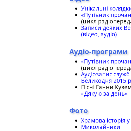
Унікальні колядк
«Путівник проча
(цикл радіоперед
Записи деяких Ве
(відео, аудіо)
Аудіо-програми
«Путівник проча
(цикл радіоперед
Аудіозапис служб
Великодня 2015 
Пісні Ганни Кузем
«Дякую за день»
Фото
Храмова історія у
Миколайчики