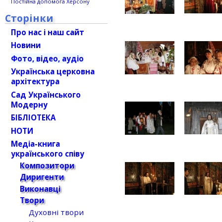
Постійна допомога Херсону
Сторінки
Про нас і наш сайт
Новини
Фото, відео, аудіо
Українська церковна
архітектура
Сад Українського
Модерну
БІБЛІОТЕКА
НОТИ
Медіа-книга
українського співу
Композитори
Диригенти
Виконавці
Твори
Духовні твори