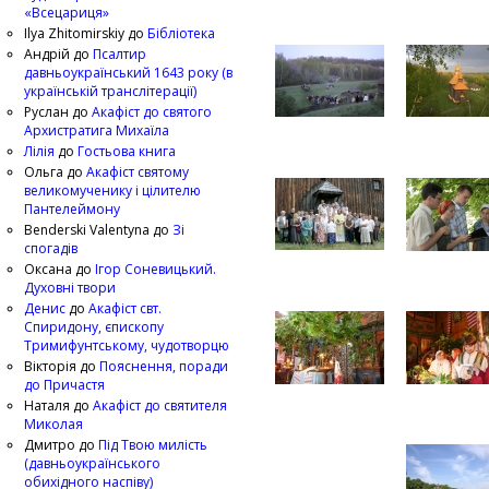
«Всецариця»
Ilya Zhitomirskiy
до
Бібліотека
Андрій
до
Псалтир
давньоукраїнський 1643 року (в
українській транслітерації)
Руслан
до
Акафіст до святого
Архистратига Михаїла
Лілія
до
Гостьова книга
Ольга
до
Акафіст святому
великомученику і цілителю
Пантелеймону
Benderski Valentyna
до
Зі
спогадів
Оксана
до
Ігор Соневицький.
Духовні твори
Денис
до
Акафіст свт.
Спиридону, єпископу
Тримифунтському, чудотворцю
Вікторія
до
Пояснення, поради
до Причастя
Наталя
до
Акафіст до святителя
Миколая
Дмитро
до
Під Твою милість
(давньоукраїнського
обихідного наспіву)