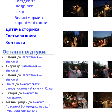
Колядки та
щедрівки
Пісні
Великі форми та
хорові мініатюри
Дитяча сторінка
Гостьова книга
Контакти
Останні відгуки
Євгенія
до
Запитання —
відповіді
Андрій
до
Запитання —
відповіді
Євгенія
до
Запитання —
відповіді
Ольга
до
Акафіст святій
рівноапостольній княгині Ользі
Вікторія
до
Акафіст за
померлого
Тетяна Грицан
до
Акафіст
Пресвятої Богородиці перед Її
чудотворною іконою