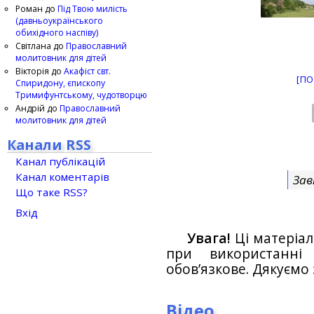
Роман
до
Під Твою милість
(давньоукраїнського
обихідного наспіву)
Світлана
до
Православний
молитовник для дітей
Вікторія
до
Акафіст свт.
[ПО
Спиридону, єпископу
Тримифунтському, чудотворцю
Андрій
до
Православний
молитовник для дітей
Канали RSS
Канал публікацій
Канал коментарів
Зав
Що таке RSS?
Вхід
Увага!
Ці матеріал
при використанн
обов’язкове. Дякуємо 
Відео