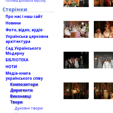
Постійна допомога Херсону
Сторінки
Про нас і наш сайт
Новини
Фото, відео, аудіо
Українська церковна
архітектура
Сад Українського
Модерну
БІБЛІОТЕКА
НОТИ
Медіа-книга
українського співу
Композитори
Диригенти
Виконавці
Твори
Духовні твори