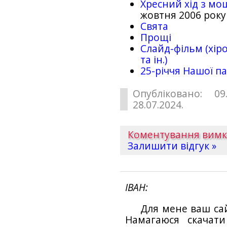
Хресний хід з мо
жовтня 2006 року
Свята
Прощі
Слайд-фільм (хіро
та ін.)
25-рiччя Нашої па
Опубліковано: 09
28.07.2024.
Коментування вим
Залишити відгук »
ІВАН
Для мене ваш са
Намагаюся скачат