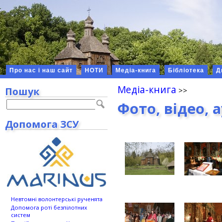
Про нас і наш сайт
НОТИ
Медіа-книга
Бібліотека
Д
Медіа-книга
Пошук
Фото, відео, 
Допомога ЗСУ
Невтомні волонтерські рученята
Допомога роті безпілотних
систем