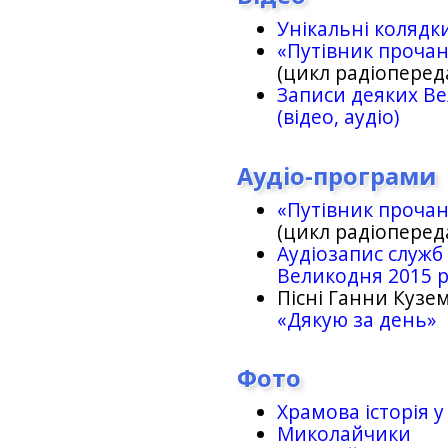
Унікальні колядк
«Путівник проча
(цикл радіоперед
Записи деяких Ве
(відео, аудіо)
Аудіо-програми
«Путівник проча
(цикл радіоперед
Аудіозапис служб
Великодня 2015 
Пісні Ганни Кузем
«Дякую за день»
Фото
Храмова історія у
Миколайчики