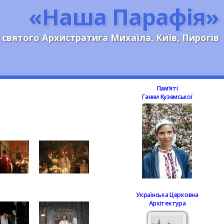
«Наша Парафія»
 святого Архистратига Михаїла, Київ, Пирогів
Памʼяті
Ганни Куземської
Українська Церковна
Архітектура