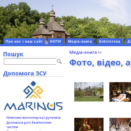
Про нас і наш сайт
НОТИ
Медіа-книга
Бібліотека
Д
Медіа-книга
Пошук
Фото, відео, 
Допомога ЗСУ
Невтомні волонтерські рученята
Допомога роті безпілотних
систем