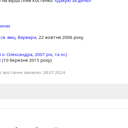
ї на вірші Ліни Костенко:
«Дякую за день»
линах
св. вмц. Варвари
, 22 жовтня 2006 року
о. Олександра, 2007 рік, та ін.)
ї
(10 березня 2015 року)
; востаннє змінено: 28.07.2024.