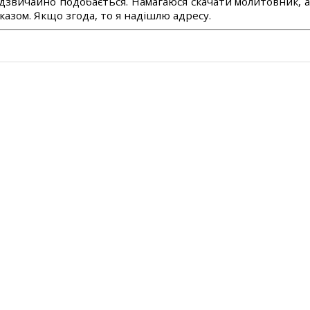
дзвичайно подобається. Намагаюся скачати молитовник, 
азом. Якщо згода, то я надішлю адресу.