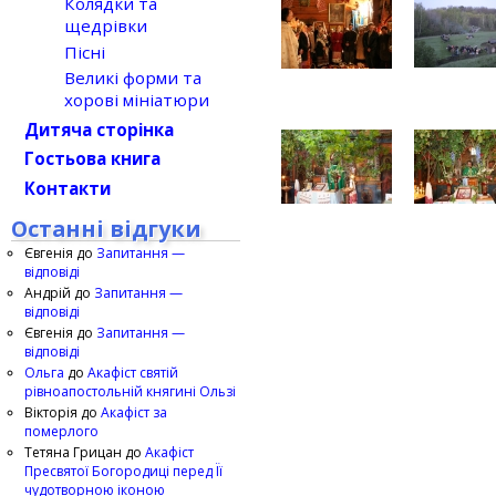
Колядки та
щедрівки
Пісні
Великі форми та
хорові мініатюри
Дитяча сторінка
Гостьова книга
Контакти
Останні відгуки
Євгенія
до
Запитання —
відповіді
Андрій
до
Запитання —
відповіді
Євгенія
до
Запитання —
відповіді
Ольга
до
Акафіст святій
рівноапостольній княгині Ользі
Вікторія
до
Акафіст за
померлого
Тетяна Грицан
до
Акафіст
Пресвятої Богородиці перед Її
чудотворною іконою