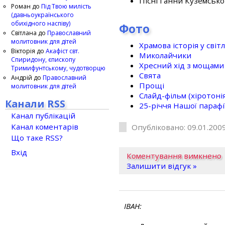
Пісні Ганни Куземсько
Роман
до
Під Твою милість
(давньоукраїнського
обихідного наспіву)
Фото
Світлана
до
Православний
молитовник для дітей
Храмова історія у світ
Вікторія
до
Акафіст свт.
Миколайчики
Спиридону, єпископу
Хресний хід з мощами 
Тримифунтському, чудотворцю
Свята
Андрій
до
Православний
Прощі
молитовник для дітей
Слайд-фільм (хіротонія 
Канали RSS
25-рiччя Нашої парафi
Канал публікацій
Канал коментарів
Опубліковано: 09.01.2009
Що таке RSS?
Вхід
Коментування вимкнено
Залишити відгук »
ІВАН