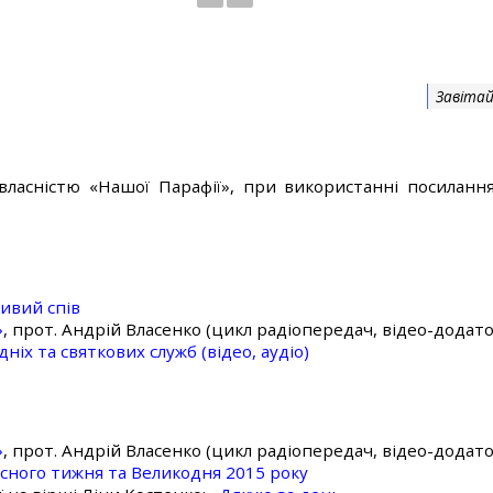
Завітай
власністю «Нашої Парафії», при використанні посилання
ивий спів
»
, прот. Андрій Власенко (цикл радіопередач, відео-додато
ніх та святкових служб (відео, аудіо)
»
, прот. Андрій Власенко (цикл радіопередач, відео-додато
асного тижня та Великодня 2015 року