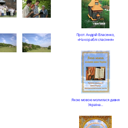
Прот. Андрій Власенко,
«На кораблі спасіння»
Якою мовою молилася давня
Україна…