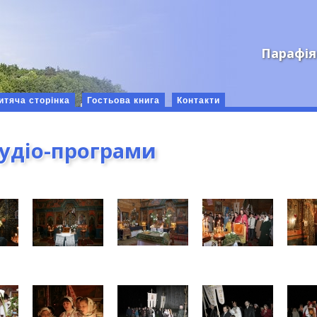
Парафія
итяча сторінка
Гостьова книга
Контакти
аудіо-програми