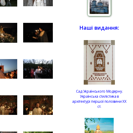
Наші видання:
Сад Українського Модерну.
Українська стилістика в
архітектурі першої половини ХХ
ст.