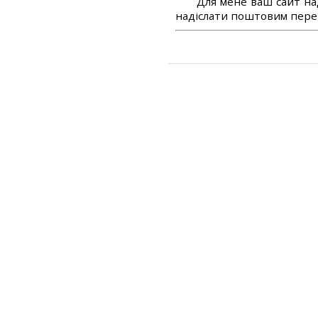
Для мене ваш сайт на
надіслати поштовим перек