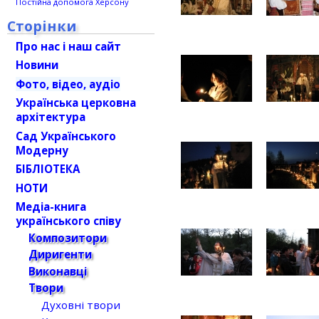
Постійна допомога Херсону
Сторінки
Про нас і наш сайт
Новини
Фото, відео, аудіо
Українська церковна
архітектура
Сад Українського
Модерну
БІБЛІОТЕКА
НОТИ
Медіа-книга
українського співу
Композитори
Диригенти
Виконавці
Твори
Духовні твори