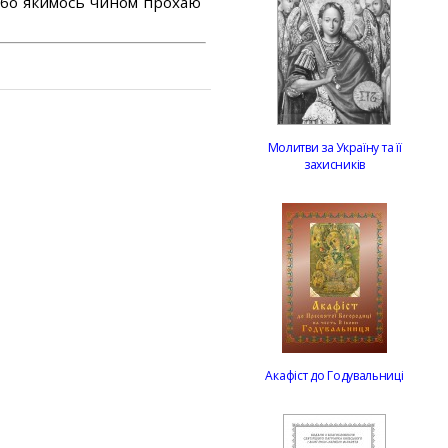
або якимось чином прохаю
Молитви за Україну та її
захисників
Акафіст до Годувальниці