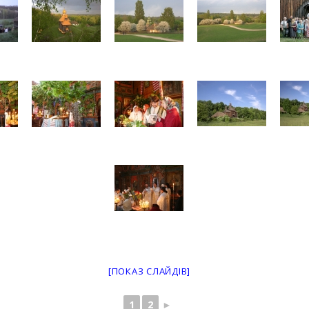
[ПОКАЗ СЛАЙДІВ]
1
2
►