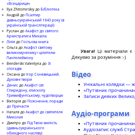
«Всецариця»
Ilya Zhitomirskiy
до
Бібліотека
Андрій
до
Псалтир
давньоукраїнський 1643 року (в
українській транслітерації)
Руслан
до
Акафіст до святого
Архистратига Михаїла
Лілія
до
Гостьова книга
Ольга
до
Акафіст святому
Увага!
Ці матеріали є 
великомученику і цілителю
Дякуємо за розуміння :-)
Пантелеймону
Benderski Valentyna
до
Зі
спогадів
Відео
Оксана
до
Ігор Соневицький.
Духовні твори
Унікальні колядки — ж
Денис
до
Акафіст свт.
«Путівник прочанина
Спиридону, єпископу
Тримифунтському, чудотворцю
Записи деяких Великод
Вікторія
до
Пояснення, поради
до Причастя
Аудіо-програми
Наталя
до
Акафіст до святителя
Миколая
«Путівник прочанина
Дмитро
до
Під Твою милість
(давньоукраїнського
Аудіозапис служб Стр
обихідного наспіву)