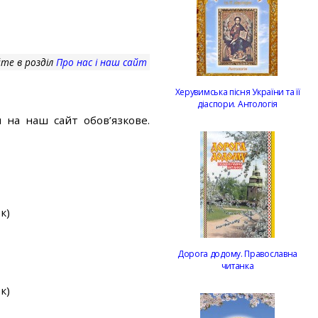
те в розділ
Про нас і наш сайт
Херувимська пісня України та її
діаспори. Антологія
 на наш сайт обов’язкове.
к)
Дорога додому. Православна
читанка
к)