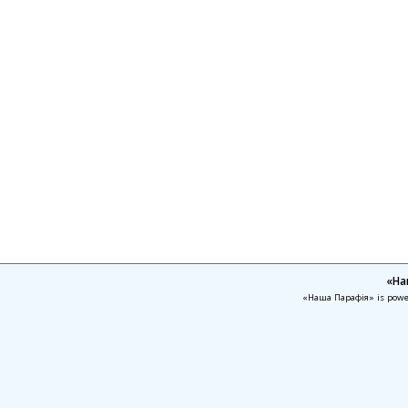
«На
«Наша Парафія» is pow