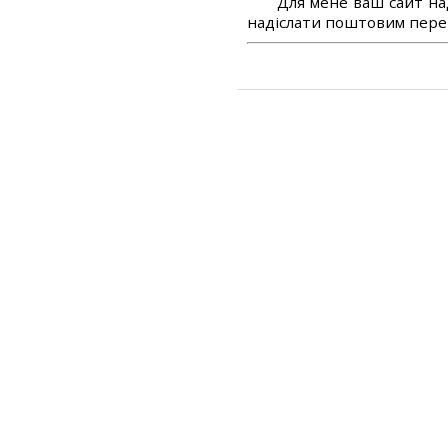
Для мене ваш сайт на
надіслати поштовим перек