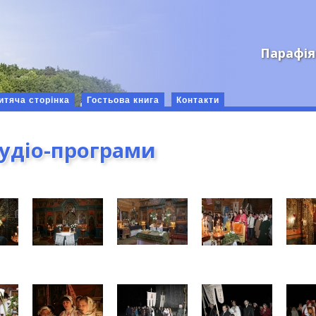
Парафія
итяча сторінка
Гостьова книга
Контакти
аудіо-програми