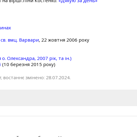
ї на вірші Ліни Костенко:
«Дякую за день»
линах
св. вмц. Варвари
, 22 жовтня 2006 року
о. Олександра, 2007 рік, та ін.)
ї
(10 березня 2015 року)
; востаннє змінено: 28.07.2024.