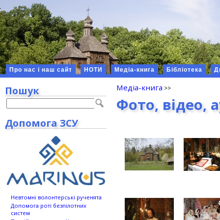
Про нас і наш сайт
НОТИ
Медіа-книга
Бібліотека
Д
Медіа-книга
Пошук
Фото, відео, 
Допомога ЗСУ
Невтомні волонтерські рученята
Допомога роті безпілотних
систем