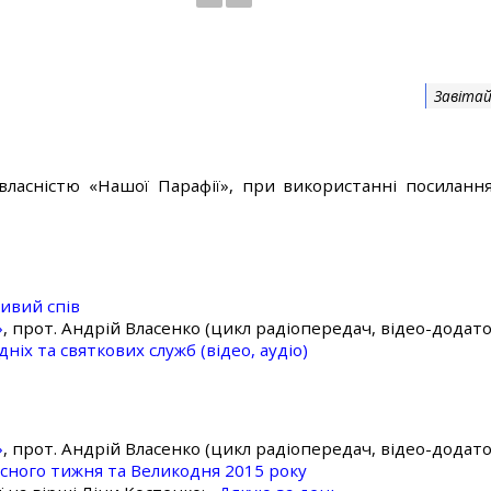
Завітай
власністю «Нашої Парафії», при використанні посилання
ивий спів
»
, прот. Андрій Власенко (цикл радіопередач, відео-додато
ніх та святкових служб (відео, аудіо)
»
, прот. Андрій Власенко (цикл радіопередач, відео-додато
асного тижня та Великодня 2015 року