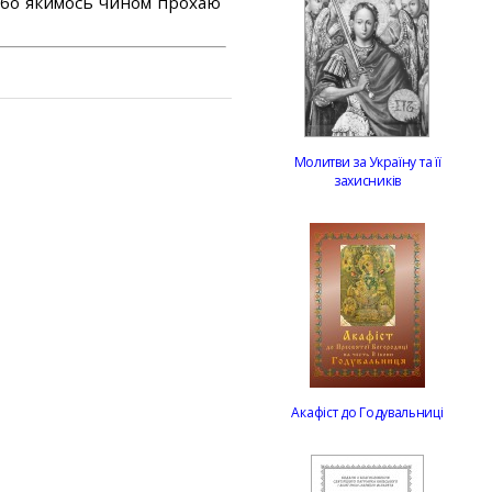
або якимось чином прохаю
Молитви за Україну та її
захисників
Акафіст до Годувальниці