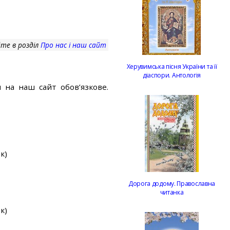
те в розділ
Про нас і наш сайт
Херувимська пісня України та її
діаспори. Антологія
 на наш сайт обов’язкове.
к)
Дорога додому. Православна
читанка
к)