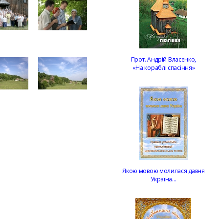
Прот. Андрій Власенко,
«На кораблі спасіння»
Якою мовою молилася давня
Україна…