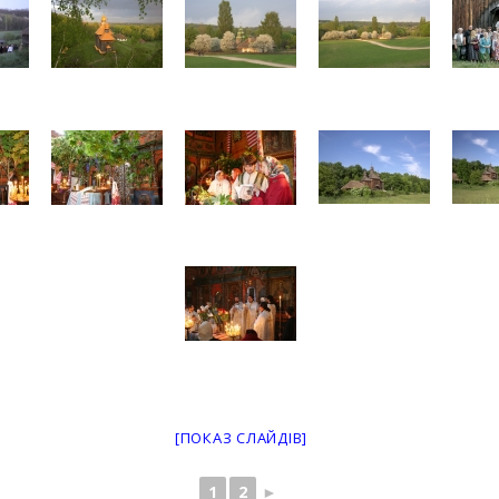
[ПОКАЗ СЛАЙДІВ]
1
2
►