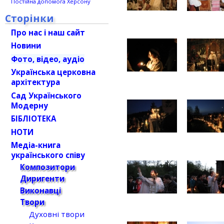
Постійна допомога Херсону
Сторінки
Про нас і наш сайт
Новини
Фото, відео, аудіо
Українська церковна
архітектура
Сад Українського
Модерну
БІБЛІОТЕКА
НОТИ
Медіа-книга
українського співу
Композитори
Диригенти
Виконавці
Твори
Духовні твори