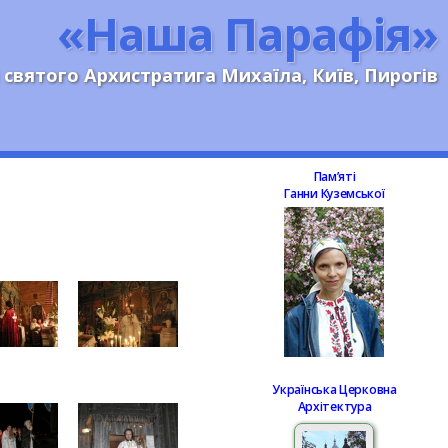
«Наша Парафія»
 святого Архистратига Михаїла, Київ, Пирогів
Памʼяті
Ганни Куземської
Українська Церковна
Архітектура