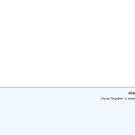
«На
«Наша Парафія» is pow