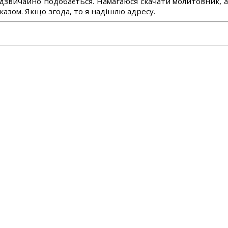
дзвичайно подобається. Намагаюся скачати молитовник, 
азом. Якщо згода, то я надішлю адресу.