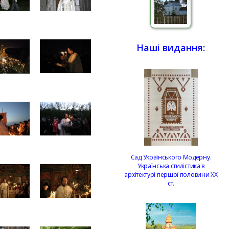
Наші видання:
Сад Українського Модерну.
Українська стилістика в
архітектурі першої половини ХХ
ст.