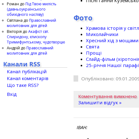
Пісні Ганни Куземсько
Роман
до
Під Твою милість
(давньоукраїнського
обихідного наспіву)
Фото
Світлана
до
Православний
молитовник для дітей
Храмова історія у світ
Вікторія
до
Акафіст свт.
Миколайчики
Спиридону, єпископу
Хресний хід з мощами 
Тримифунтському, чудотворцю
Свята
Андрій
до
Православний
Прощі
молитовник для дітей
Слайд-фільм (хіротонія 
Канали RSS
25-рiччя Нашої парафi
Канал публікацій
Канал коментарів
Опубліковано: 09.01.2009
Що таке RSS?
Вхід
Коментування вимкнено
Залишити відгук »
ІВАН