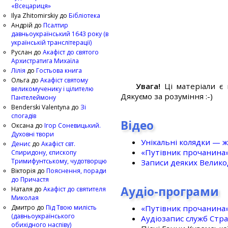
«Всецариця»
Ilya Zhitomirskiy
до
Бібліотека
Андрій
до
Псалтир
давньоукраїнський 1643 року (в
українській транслітерації)
Руслан
до
Акафіст до святого
Архистратига Михаїла
Лілія
до
Гостьова книга
Ольга
до
Акафіст святому
Увага!
Ці матеріали є 
великомученику і цілителю
Дякуємо за розуміння :-)
Пантелеймону
Benderski Valentyna
до
Зі
спогадів
Відео
Оксана
до
Ігор Соневицький.
Духовні твори
Унікальні колядки — ж
Денис
до
Акафіст свт.
«Путівник прочанина
Спиридону, єпископу
Тримифунтському, чудотворцю
Записи деяких Великод
Вікторія
до
Пояснення, поради
до Причастя
Аудіо-програми
Наталя
до
Акафіст до святителя
Миколая
«Путівник прочанина
Дмитро
до
Під Твою милість
(давньоукраїнського
Аудіозапис служб Стр
обихідного наспіву)