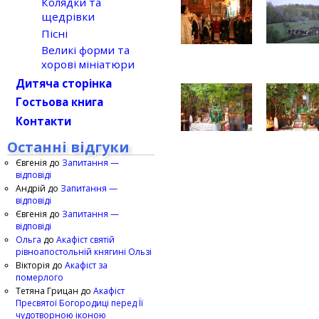
Колядки та
щедрівки
Пісні
Великі форми та
хорові мініатюри
Дитяча сторінка
Гостьова книга
Контакти
Останні відгуки
Євгенія
до
Запитання —
відповіді
Андрій
до
Запитання —
відповіді
Євгенія
до
Запитання —
відповіді
Ольга
до
Акафіст святій
рівноапостольній княгині Ользі
Вікторія
до
Акафіст за
померлого
Тетяна Грицан
до
Акафіст
Пресвятої Богородиці перед Її
чудотворною іконою