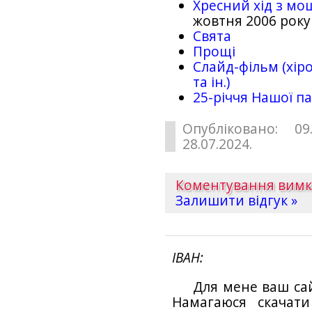
Хресний хід з мо
жовтня 2006 року
Свята
Прощі
Слайд-фільм (хіро
та ін.)
25-рiччя Нашої па
Опубліковано: 09
28.07.2024.
Коментування вим
Залишити відгук »
ІВАН
Для мене ваш са
Намагаюся скачат