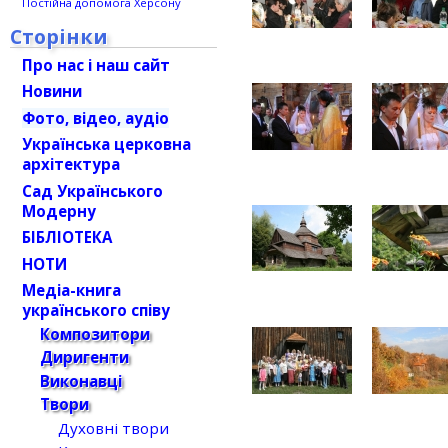
Постійна допомога Херсону
Сторінки
Про нас і наш сайт
Новини
Фото, відео, аудіо
Українська церковна
архітектура
Сад Українського
Модерну
БІБЛІОТЕКА
НОТИ
Медіа-книга
українського співу
Композитори
Диригенти
Виконавці
Твори
Духовні твори