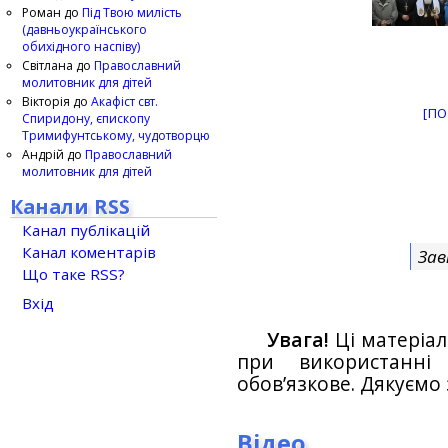
Роман
до
Під Твою милість
(давньоукраїнського
обихідного наспіву)
Світлана
до
Православний
молитовник для дітей
Вікторія
до
Акафіст свт.
[ПО
Спиридону, єпископу
Тримифунтському, чудотворцю
Андрій
до
Православний
молитовник для дітей
Канали RSS
Канал публікацій
Канал коментарів
Зав
Що таке RSS?
Вхід
Увага!
Ці матеріал
при використанн
обов’язкове. Дякуємо 
Відео