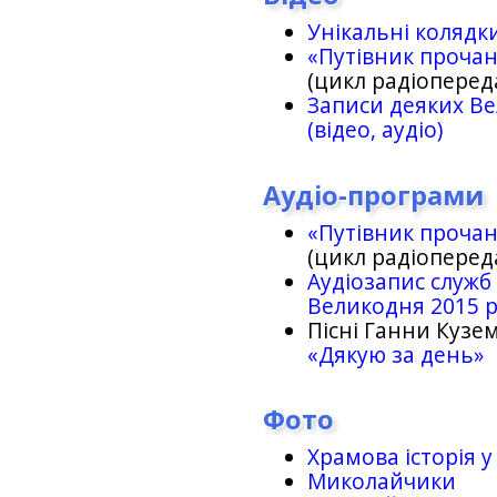
Унікальні колядк
«Путівник проча
(цикл радіоперед
Записи деяких Ве
(відео, аудіо)
Аудіо-програми
«Путівник проча
(цикл радіоперед
Аудіозапис служб
Великодня 2015 
Пісні Ганни Кузем
«Дякую за день»
Фото
Храмова історія у
Миколайчики