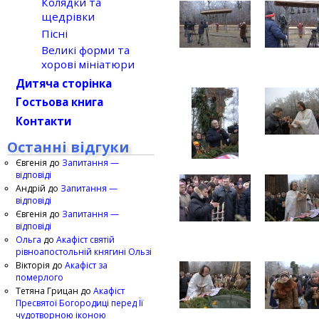
Колядки та
щедрівки
Пісні
Великі форми та
хорові мініатюри
Дитяча сторінка
Гостьова книга
Контакти
Останні відгуки
Євгенія
до
Запитання —
відповіді
Андрій
до
Запитання —
відповіді
Євгенія
до
Запитання —
відповіді
Ольга
до
Акафіст святій
рівноапостольній княгині Ользі
Вікторія
до
Акафіст за
померлого
Тетяна Грицан
до
Акафіст
Пресвятої Богородиці перед Її
чудотворною іконою