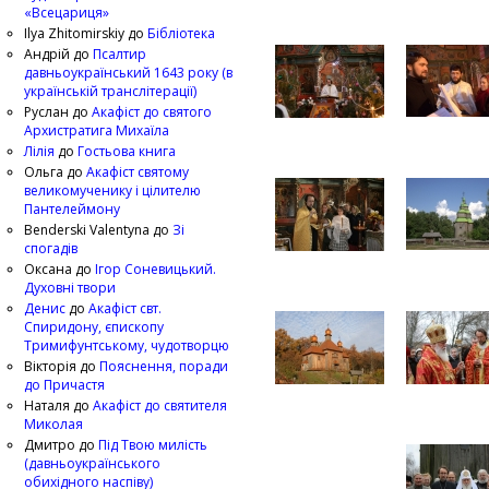
«Всецариця»
Ilya Zhitomirskiy
до
Бібліотека
Андрій
до
Псалтир
давньоукраїнський 1643 року (в
українській транслітерації)
Руслан
до
Акафіст до святого
Архистратига Михаїла
Лілія
до
Гостьова книга
Ольга
до
Акафіст святому
великомученику і цілителю
Пантелеймону
Benderski Valentyna
до
Зі
спогадів
Оксана
до
Ігор Соневицький.
Духовні твори
Денис
до
Акафіст свт.
Спиридону, єпископу
Тримифунтському, чудотворцю
Вікторія
до
Пояснення, поради
до Причастя
Наталя
до
Акафіст до святителя
Миколая
Дмитро
до
Під Твою милість
(давньоукраїнського
обихідного наспіву)