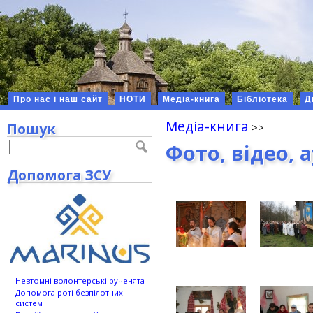
Про нас і наш сайт
НОТИ
Медіа-книга
Бібліотека
Д
Медіа-книга
Пошук
Фото, відео, 
Допомога ЗСУ
Невтомні волонтерські рученята
Допомога роті безпілотних
систем