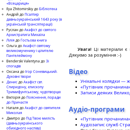
«Всецариця»
Ilya Zhitomirskiy
до
Бібліотека
Андрій
до
Псалтир
давньоукраїнський 1643 року (в
українській транслітерації)
Руслан
до
Акафіст до святого
Архистратига Михаїла
Лілія
до
Гостьова книга
Ольга
до
Акафіст святому
Увага!
Ці матеріали є 
великомученику і цілителю
Дякуємо за розуміння :-)
Пантелеймону
Benderski Valentyna
до
Зі
спогадів
Відео
Оксана
до
Ігор Соневицький.
Духовні твори
Унікальні колядки — ж
Денис
до
Акафіст свт.
«Путівник прочанина
Спиридону, єпископу
Тримифунтському, чудотворцю
Записи деяких Великод
Вікторія
до
Пояснення, поради
до Причастя
Аудіо-програми
Наталя
до
Акафіст до святителя
Миколая
«Путівник прочанина
Дмитро
до
Під Твою милість
(давньоукраїнського
Аудіозапис служб Стр
обихідного наспіву)