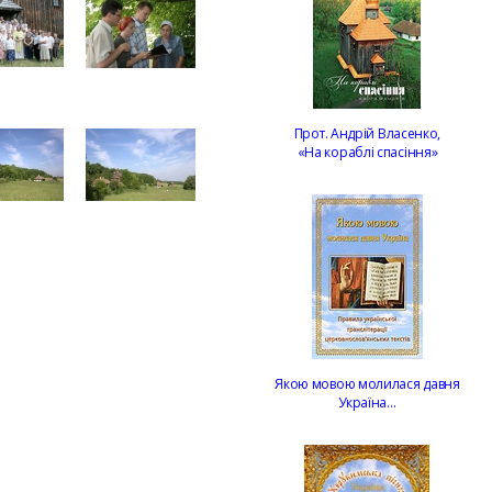
Прот. Андрій Власенко,
«На кораблі спасіння»
Якою мовою молилася давня
Україна…