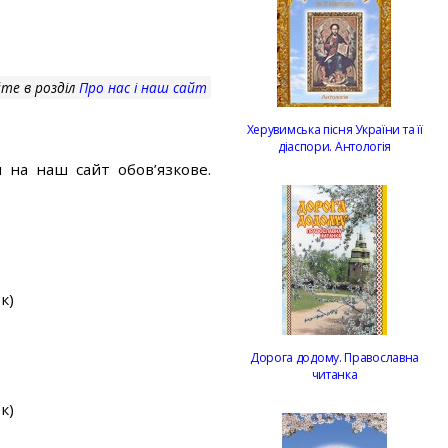
те в розділ
Про нас і наш сайт
Херувимська пісня України та її
діаспори. Антологія
 на наш сайт обов’язкове.
к)
Дорога додому. Православна
читанка
к)