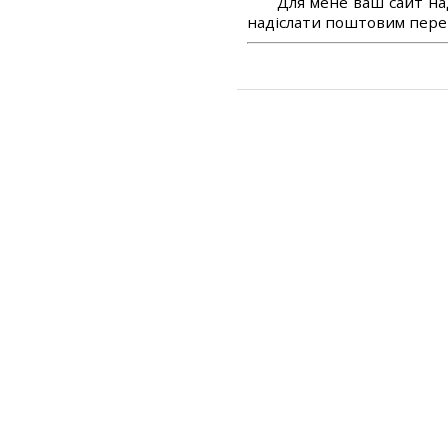
Для мене ваш сайт на
надіслати поштовим перек