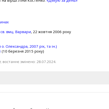
ї на вірші Ліни Костенко:
«Дякую за день»
линах
св. вмц. Варвари
, 22 жовтня 2006 року
о. Олександра, 2007 рік, та ін.)
ї
(10 березня 2015 року)
; востаннє змінено: 28.07.2024.