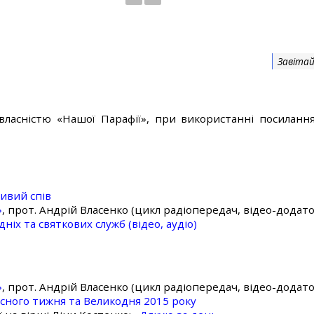
Завітай
власністю «Нашої Парафії», при використанні посилання
ивий спів
»
, прот. Андрій Власенко (цикл радіопередач, відео-додато
ніх та святкових служб (відео, аудіо)
»
, прот. Андрій Власенко (цикл радіопередач, відео-додато
асного тижня та Великодня 2015 року