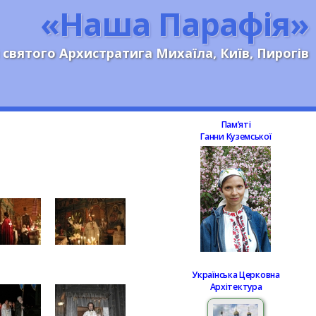
«Наша Парафія»
 святого Архистратига Михаїла, Київ, Пирогів
Памʼяті
Ганни Куземської
Українська Церковна
Архітектура