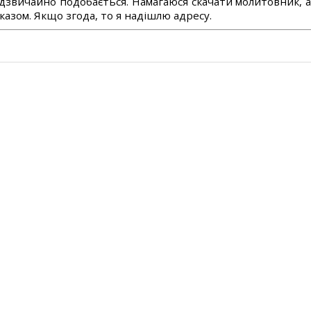
дзвичайно подобається. Намагаюся скачати молитовник, 
азом. Якщо згода, то я надішлю адресу.