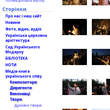
Постійна допомога Херсону
Сторінки
Про нас і наш сайт
Новини
Фото, відео, аудіо
Українська церковна
архітектура
Сад Українського
Модерну
БІБЛІОТЕКА
НОТИ
Медіа-книга
українського співу
Композитори
Диригенти
Виконавці
Твори
Духовні твори