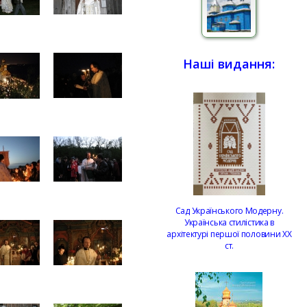
Наші видання:
Сад Українського Модерну.
Українська стилістика в
архітектурі першої половини ХХ
ст.