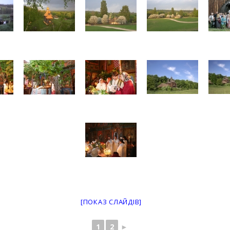
[ПОКАЗ СЛАЙДІВ]
1
2
►