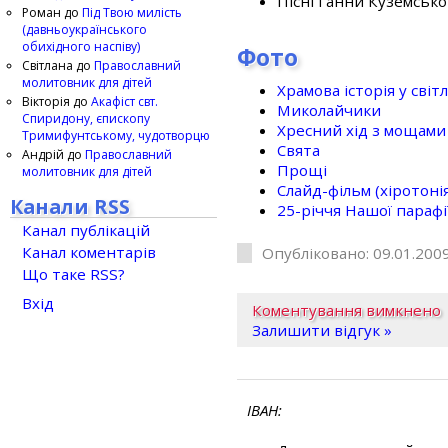
Пісні Ганни Куземсько
Роман
до
Під Твою милість
(давньоукраїнського
обихідного наспіву)
Фото
Світлана
до
Православний
молитовник для дітей
Храмова історія у світ
Вікторія
до
Акафіст свт.
Миколайчики
Спиридону, єпископу
Хресний хід з мощами 
Тримифунтському, чудотворцю
Свята
Андрій
до
Православний
Прощі
молитовник для дітей
Слайд-фільм (хіротонія 
Канали RSS
25-рiччя Нашої парафi
Канал публікацій
Канал коментарів
Опубліковано: 09.01.2009
Що таке RSS?
Вхід
Коментування вимкнено
Залишити відгук »
ІВАН