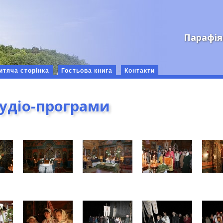
Парафія
итяча сторінка
Гостьова книга
Контакти
аудіо-програми