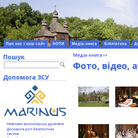
Про нас і наш сайт
НОТИ
Медіа-книга
Бібліотека
Д
Медіа-книга
Пошук
Фото, відео, 
Допомога ЗСУ
Невтомні волонтерські рученята
Допомога роті безпілотних
систем