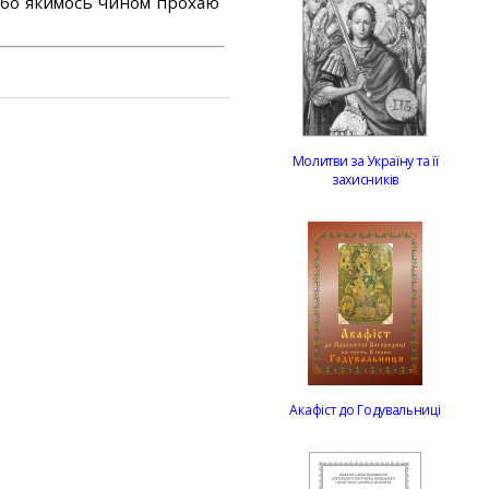
або якимось чином прохаю
Молитви за Україну та її
захисників
Акафіст до Годувальниці