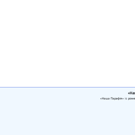
«На
«Наша Парафія» is pow