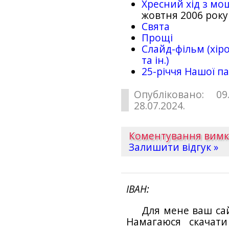
Хресний хід з мо
жовтня 2006 року
Свята
Прощі
Слайд-фільм (хіро
та ін.)
25-рiччя Нашої па
Опубліковано: 09
28.07.2024.
Коментування вим
Залишити відгук »
ІВАН
Для мене ваш са
Намагаюся скачат