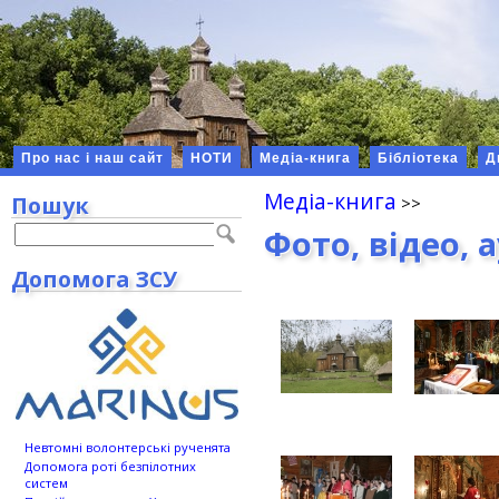
Про нас і наш сайт
НОТИ
Медіа-книга
Бібліотека
Д
Медіа-книга
Пошук
Фото, відео, 
Допомога ЗСУ
Невтомні волонтерські рученята
Допомога роті безпілотних
систем