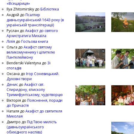
«Всецариця»
Ilya Zhitomirskiy
до
Бібліотека
Андрій
до
Псалтир
давньоукраїнський 1643 року (в
українській транслітерації)
Руслан
до
Акафіст до святого
Архистратига Михаїла
Лілія
до
Гостьова книга
Ольга
до
Акафіст святому
великомученику і цілителю
Пантелеймону
Benderski Valentyna
до
Зі
спогадів
Оксана
до
Ігор Соневицький.
Духовні твори
Денис
до
Акафіст свт.
Спиридону, єпископу
Тримифунтському, чудотворцю
Вікторія
до
Пояснення, поради
до Причастя
Наталя
до
Акафіст до святителя
Миколая
Дмитро
до
Під Твою милість
(давньоукраїнського
обихідного наспіву)