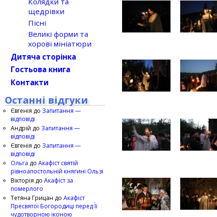
Колядки та
щедрівки
Пісні
Великі форми та
хорові мініатюри
Дитяча сторінка
Гостьова книга
Контакти
Останні відгуки
Євгенія
до
Запитання —
відповіді
Андрій
до
Запитання —
відповіді
Євгенія
до
Запитання —
відповіді
Ольга
до
Акафіст святій
рівноапостольній княгині Ользі
Вікторія
до
Акафіст за
померлого
Тетяна Грицан
до
Акафіст
Пресвятої Богородиці перед Її
чудотворною іконою