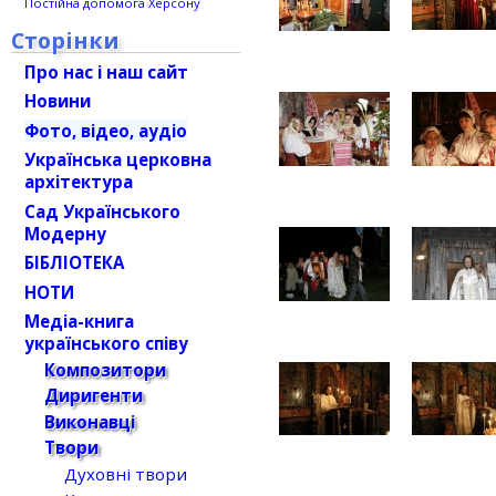
Постійна допомога Херсону
Сторінки
Про нас і наш сайт
Новини
Фото, відео, аудіо
Українська церковна
архітектура
Сад Українського
Модерну
БІБЛІОТЕКА
НОТИ
Медіа-книга
українського співу
Композитори
Диригенти
Виконавці
Твори
Духовні твори