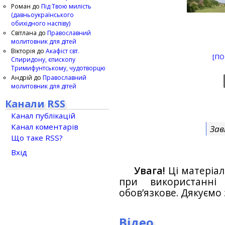
Роман
до
Під Твою милість
(давньоукраїнського
обихідного наспіву)
Світлана
до
Православний
молитовник для дітей
Вікторія
до
Акафіст свт.
[ПО
Спиридону, єпископу
Тримифунтському, чудотворцю
Андрій
до
Православний
молитовник для дітей
Канали RSS
Канал публікацій
Канал коментарів
Зав
Що таке RSS?
Вхід
Увага!
Ці матеріал
при використанн
обов’язкове. Дякуємо 
Відео