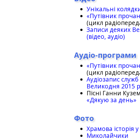
Унікальні колядк
«Путівник проча
(цикл радіоперед
Записи деяких Ве
(відео, аудіо)
Аудіо-програми
«Путівник проча
(цикл радіоперед
Аудіозапис служб
Великодня 2015 
Пісні Ганни Кузем
«Дякую за день»
Фото
Храмова історія у
Миколайчики