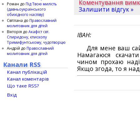
Коментування вим
Роман
до
Під Твою милість
Залишити відгук »
(давньоукраїнського
обихідного наспіву)
Світлана
до
Православний
молитовник для дітей
Вікторія
до
Акафіст свт.
ІВАН
Спиридону, єпископу
Тримифунтському, чудотворцю
Для мене ваш са
Андрій
до
Православний
молитовник для дітей
Намагаюся скачат
чином прохаю наді
Канали RSS
Якщо згода, то я на
Канал публікацій
Канал коментарів
Що таке RSS?
Вхід