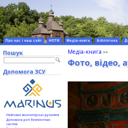
Про нас і наш сайт
НОТИ
Медіа-книга
Бібліотека
Д
Медіа-книга
Пошук
Фото, відео, 
Допомога ЗСУ
Невтомні волонтерські рученята
Допомога роті безпілотних
систем