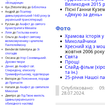
«Всецариця»
Великодня 2015 
Ilya Zhitomirskiy
до
Бібліотека
Пісні Ганни Кузем
Андрій
до
Псалтир
«Дякую за день»
давньоукраїнський 1643 року (в
українській транслітерації)
Руслан
до
Акафіст до святого
Фото
Архистратига Михаїла
Лілія
до
Гостьова книга
Храмова історія у
Ольга
до
Акафіст святому
Миколайчики
великомученику і цілителю
Пантелеймону
Хресний хід з мо
Benderski Valentyna
до
Зі
жовтня 2006 року
спогадів
Свята
Оксана
до
Ігор Соневицький.
Прощі
Духовні твори
Слайд-фільм (хіро
Денис
до
Акафіст свт.
Спиридону, єпископу
та ін.)
Тримифунтському, чудотворцю
25-рiччя Нашої па
Вікторія
до
Пояснення, поради
до Причастя
Опубліковано: 09
Наталя
до
Акафіст до святителя
Миколая
28.07.2024.
Дмитро
до
Під Твою милість
(давньоукраїнського
обихідного наспіву)