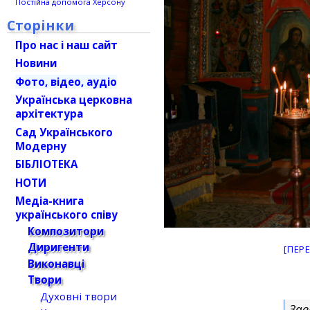
Постійна допомога Херсону
Сторінки
Про нас і наш сайт
Новини
Фото, відео, аудіо
Українська церковна
архітектура
Сад Українського
Модерну
БІБЛІОТЕКА
НОТИ
Медіа-книга
українського співу
Композитори
Диригенти
[ПЕР
Виконавці
Твори
Духовні твори
Зав