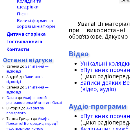
Колядки та
щедрівки
Пісні
Великі форми та
Увага!
Ці матеріал
хорові мініатюри
при використанн
Дитяча сторінка
обов’язкове. Дякуємо 
Гостьова книга
Контакти
Відео
Останні відгуки
Унікальні колядк
Євгенія
до
Запитання —
«Путівник проча
відповіді
(цикл радіоперед
Андрій
до
Запитання —
Записи деяких Ве
відповіді
Євгенія
до
Запитання —
(відео, аудіо)
відповіді
Ольга
до
Акафіст святій
рівноапостольній княгині Ользі
Аудіо-програми
Вікторія
до
Акафіст за
померлого
«Путівник проча
Тетяна Грицан
до
Акафіст
(цикл радіоперед
Пресвятої Богородиці перед Її
Аудіозапис служб
чудотворною іконою