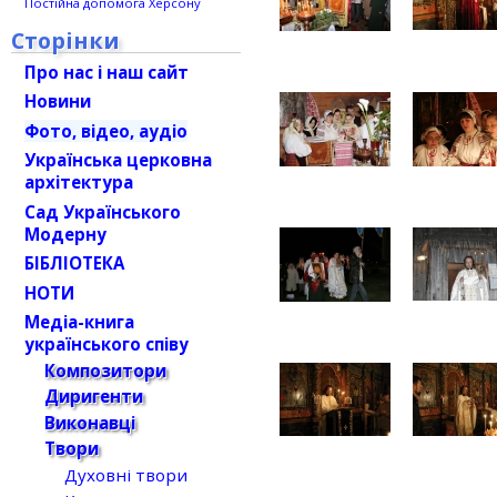
Постійна допомога Херсону
Сторінки
Про нас і наш сайт
Новини
Фото, відео, аудіо
Українська церковна
архітектура
Сад Українського
Модерну
БІБЛІОТЕКА
НОТИ
Медіа-книга
українського співу
Композитори
Диригенти
Виконавці
Твори
Духовні твори