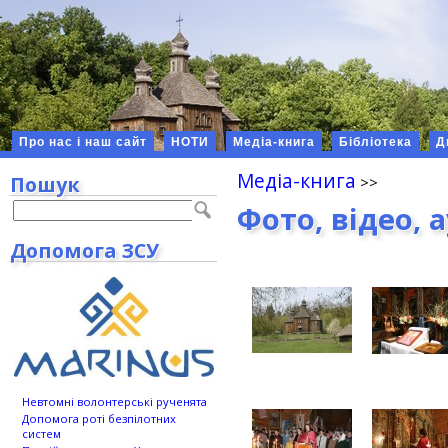
Про нас і наш сайт
НОТИ
Медіа-книга
Бібліотека
Д
Медіа-книга
Пошук
Фото, відео, 
Допомога ЗСУ
Невтомні волонтерські рученята
Допомога роті безпілотних
систем