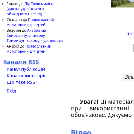
Роман
до
Під Твою милість
(давньоукраїнського
обихідного наспіву)
Світлана
до
Православний
молитовник для дітей
Вікторія
до
Акафіст свт.
[ПО
Спиридону, єпископу
Тримифунтському, чудотворцю
Андрій
до
Православний
молитовник для дітей
Канали RSS
Канал публікацій
Канал коментарів
Зав
Що таке RSS?
Вхід
Увага!
Ці матеріал
при використанн
обов’язкове. Дякуємо 
Відео