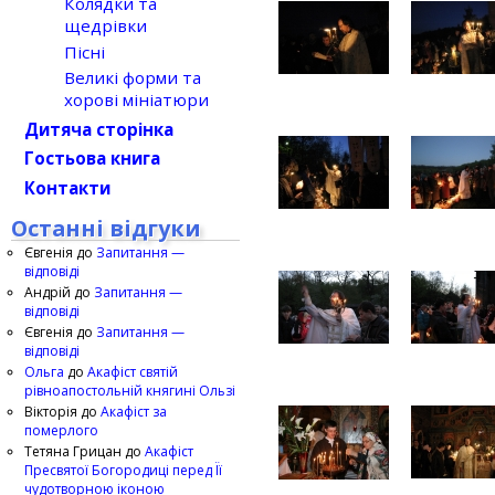
Колядки та
щедрівки
Пісні
Великі форми та
хорові мініатюри
Дитяча сторінка
Гостьова книга
Контакти
Останні відгуки
Євгенія
до
Запитання —
відповіді
Андрій
до
Запитання —
відповіді
Євгенія
до
Запитання —
відповіді
Ольга
до
Акафіст святій
рівноапостольній княгині Ользі
Вікторія
до
Акафіст за
померлого
Тетяна Грицан
до
Акафіст
Пресвятої Богородиці перед Її
чудотворною іконою