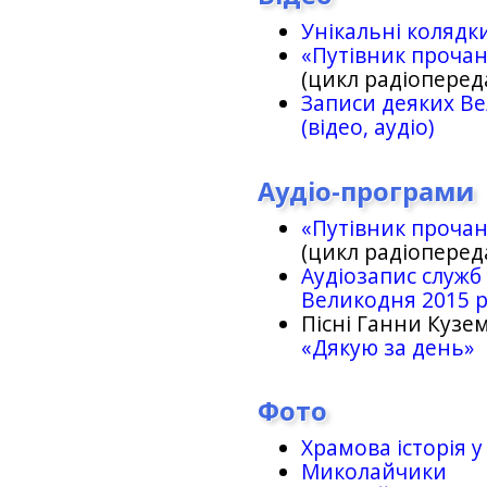
Унікальні колядк
«Путівник проча
(цикл радіоперед
Записи деяких Ве
(відео, аудіо)
Аудіо-програми
«Путівник проча
(цикл радіоперед
Аудіозапис служб
Великодня 2015 
Пісні Ганни Кузем
«Дякую за день»
Фото
Храмова історія у
Миколайчики