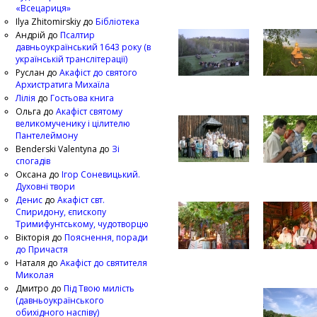
«Всецариця»
Ilya Zhitomirskiy
до
Бібліотека
Андрій
до
Псалтир
давньоукраїнський 1643 року (в
українській транслітерації)
Руслан
до
Акафіст до святого
Архистратига Михаїла
Лілія
до
Гостьова книга
Ольга
до
Акафіст святому
великомученику і цілителю
Пантелеймону
Benderski Valentyna
до
Зі
спогадів
Оксана
до
Ігор Соневицький.
Духовні твори
Денис
до
Акафіст свт.
Спиридону, єпископу
Тримифунтському, чудотворцю
Вікторія
до
Пояснення, поради
до Причастя
Наталя
до
Акафіст до святителя
Миколая
Дмитро
до
Під Твою милість
(давньоукраїнського
обихідного наспіву)