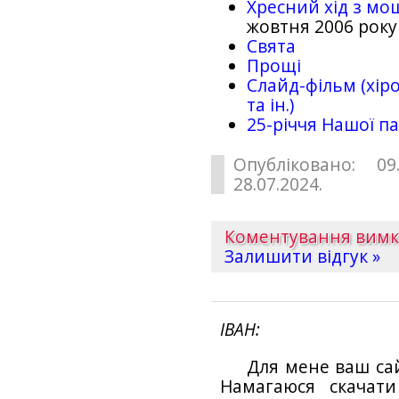
Хресний хід з мо
жовтня 2006 року
Свята
Прощі
Слайд-фільм (хіро
та ін.)
25-рiччя Нашої па
Опубліковано: 09
28.07.2024.
Коментування вим
Залишити відгук »
ІВАН
Для мене ваш са
Намагаюся скачат