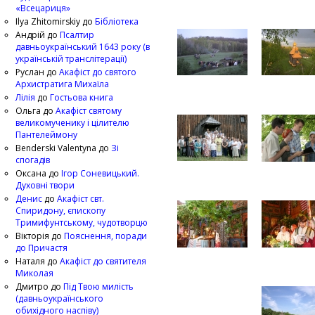
«Всецариця»
Ilya Zhitomirskiy
до
Бібліотека
Андрій
до
Псалтир
давньоукраїнський 1643 року (в
українській транслітерації)
Руслан
до
Акафіст до святого
Архистратига Михаїла
Лілія
до
Гостьова книга
Ольга
до
Акафіст святому
великомученику і цілителю
Пантелеймону
Benderski Valentyna
до
Зі
спогадів
Оксана
до
Ігор Соневицький.
Духовні твори
Денис
до
Акафіст свт.
Спиридону, єпископу
Тримифунтському, чудотворцю
Вікторія
до
Пояснення, поради
до Причастя
Наталя
до
Акафіст до святителя
Миколая
Дмитро
до
Під Твою милість
(давньоукраїнського
обихідного наспіву)