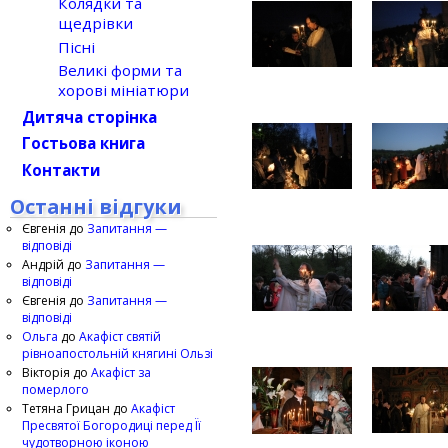
Колядки та
щедрівки
Пісні
Великі форми та
хорові мініатюри
Дитяча сторінка
Гостьова книга
Контакти
Останні відгуки
Євгенія
до
Запитання —
відповіді
Андрій
до
Запитання —
відповіді
Євгенія
до
Запитання —
відповіді
Ольга
до
Акафіст святій
рівноапостольній княгині Ользі
Вікторія
до
Акафіст за
померлого
Тетяна Грицан
до
Акафіст
Пресвятої Богородиці перед Її
чудотворною іконою