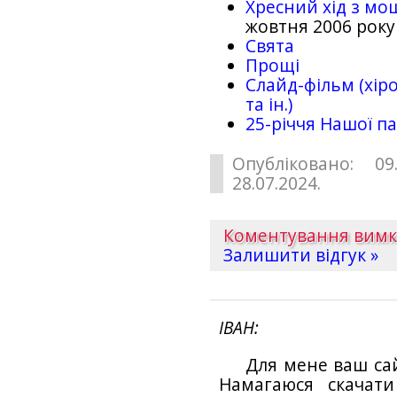
Хресний хід з мо
жовтня 2006 року
Свята
Прощі
Слайд-фільм (хіро
та ін.)
25-рiччя Нашої па
Опубліковано: 09
28.07.2024.
Коментування вим
Залишити відгук »
ІВАН
Для мене ваш са
Намагаюся скачат