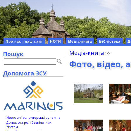
Про нас і наш сайт
НОТИ
Медіа-книга
Бібліотека
Д
Медіа-книга
Пошук
Фото, відео, 
Допомога ЗСУ
Невтомні волонтерські рученята
Допомога роті безпілотних
систем