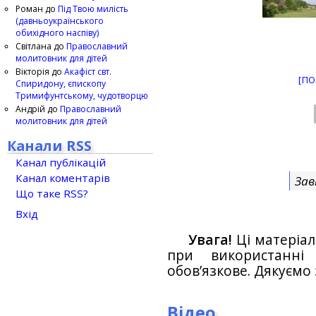
Роман
до
Під Твою милість
(давньоукраїнського
обихідного наспіву)
Світлана
до
Православний
молитовник для дітей
Вікторія
до
Акафіст свт.
[ПО
Спиридону, єпископу
Тримифунтському, чудотворцю
Андрій
до
Православний
молитовник для дітей
Канали RSS
Канал публікацій
Канал коментарів
Зав
Що таке RSS?
Вхід
Увага!
Ці матеріал
при використанн
обов’язкове. Дякуємо 
Відео