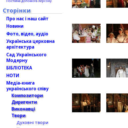
Постійна допомога Херсону
Сторінки
Про нас і наш сайт
Новини
Фото, відео, аудіо
Українська церковна
архітектура
Сад Українського
Модерну
БІБЛІОТЕКА
НОТИ
Медіа-книга
українського співу
Композитори
Диригенти
Виконавці
Твори
Духовні твори