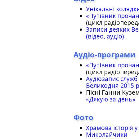
Унікальні колядк
«Путівник проча
(цикл радіоперед
Записи деяких Ве
(відео, аудіо)
Аудіо-програми
«Путівник проча
(цикл радіоперед
Аудіозапис служб
Великодня 2015 
Пісні Ганни Кузем
«Дякую за день»
Фото
Храмова історія у
Миколайчики