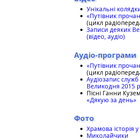
Унікальні колядк
«Путівник проча
(цикл радіоперед
Записи деяких Ве
(відео, аудіо)
Аудіо-програми
«Путівник проча
(цикл радіоперед
Аудіозапис служб
Великодня 2015 
Пісні Ганни Кузем
«Дякую за день»
Фото
Храмова історія у
Миколайчики