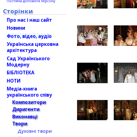
Постійна допомога Херсону
Сторінки
Про нас і наш сайт
Новини
Фото, відео, аудіо
Українська церковна
архітектура
Сад Українського
Модерну
БІБЛІОТЕКА
НОТИ
Медіа-книга
українського співу
Композитори
Диригенти
Виконавці
Твори
Духовні твори