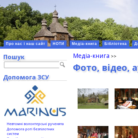
Про нас і наш сайт
НОТИ
Медіа-книга
Бібліотека
Д
Медіа-книга
Пошук
Фото, відео, 
Допомога ЗСУ
Невтомні волонтерські рученята
Допомога роті безпілотних
систем