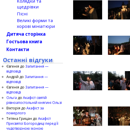
Колядки та
щедрівки
Пісні
Великі форми та
хорові мініатюри
Дитяча сторінка
Гостьова книга
Контакти
Останні відгуки
Євгенія
до
Запитання —
відповіді
Андрій
до
Запитання —
відповіді
Євгенія
до
Запитання —
відповіді
Ольга
до
Акафіст святій
рівноапостольній княгині Ользі
Вікторія
до
Акафіст за
померлого
Тетяна Грицан
до
Акафіст
Пресвятої Богородиці перед Її
чудотворною іконою