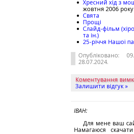
Хресний хід з мо
жовтня 2006 року
Свята
Прощі
Слайд-фільм (хіро
та ін.)
25-рiччя Нашої па
Опубліковано: 09
28.07.2024.
Коментування вим
Залишити відгук »
ІВАН
Для мене ваш са
Намагаюся скачат