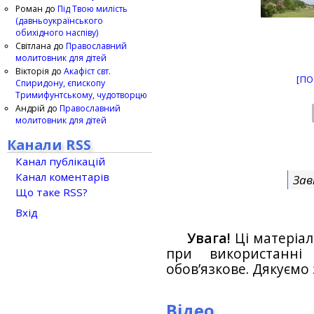
Роман
до
Під Твою милість
(давньоукраїнського
обихідного наспіву)
Світлана
до
Православний
молитовник для дітей
Вікторія
до
Акафіст свт.
[ПО
Спиридону, єпископу
Тримифунтському, чудотворцю
Андрій
до
Православний
молитовник для дітей
Канали RSS
Канал публікацій
Канал коментарів
Зав
Що таке RSS?
Вхід
Увага!
Ці матеріал
при використанн
обов’язкове. Дякуємо 
Відео