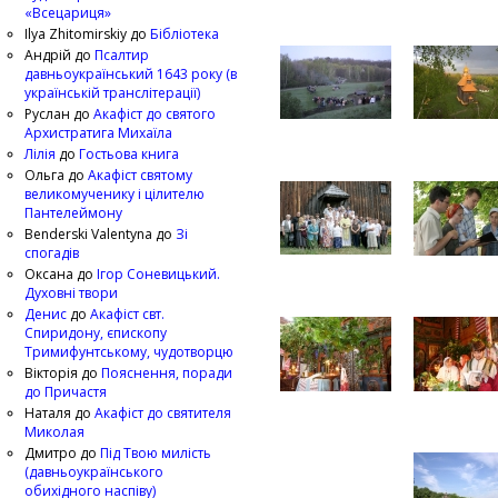
«Всецариця»
Ilya Zhitomirskiy
до
Бібліотека
Андрій
до
Псалтир
давньоукраїнський 1643 року (в
українській транслітерації)
Руслан
до
Акафіст до святого
Архистратига Михаїла
Лілія
до
Гостьова книга
Ольга
до
Акафіст святому
великомученику і цілителю
Пантелеймону
Benderski Valentyna
до
Зі
спогадів
Оксана
до
Ігор Соневицький.
Духовні твори
Денис
до
Акафіст свт.
Спиридону, єпископу
Тримифунтському, чудотворцю
Вікторія
до
Пояснення, поради
до Причастя
Наталя
до
Акафіст до святителя
Миколая
Дмитро
до
Під Твою милість
(давньоукраїнського
обихідного наспіву)