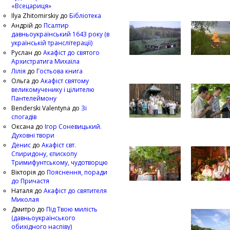
«Всецариця»
Ilya Zhitomirskiy
до
Бібліотека
Андрій
до
Псалтир
давньоукраїнський 1643 року (в
українській транслітерації)
Руслан
до
Акафіст до святого
Архистратига Михаїла
Лілія
до
Гостьова книга
Ольга
до
Акафіст святому
великомученику і цілителю
Пантелеймону
Benderski Valentyna
до
Зі
спогадів
Оксана
до
Ігор Соневицький.
Духовні твори
Денис
до
Акафіст свт.
Спиридону, єпископу
Тримифунтському, чудотворцю
Вікторія
до
Пояснення, поради
до Причастя
Наталя
до
Акафіст до святителя
Миколая
Дмитро
до
Під Твою милість
(давньоукраїнського
обихідного наспіву)