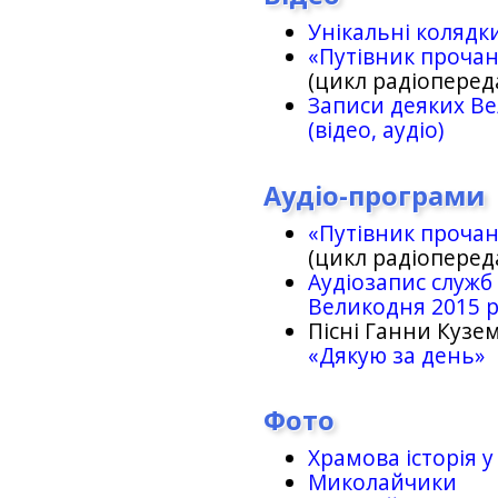
Унікальні колядк
«Путівник проча
(цикл радіоперед
Записи деяких Ве
(відео, аудіо)
Аудіо-програми
«Путівник проча
(цикл радіоперед
Аудіозапис служб
Великодня 2015 
Пісні Ганни Кузем
«Дякую за день»
Фото
Храмова історія у
Миколайчики