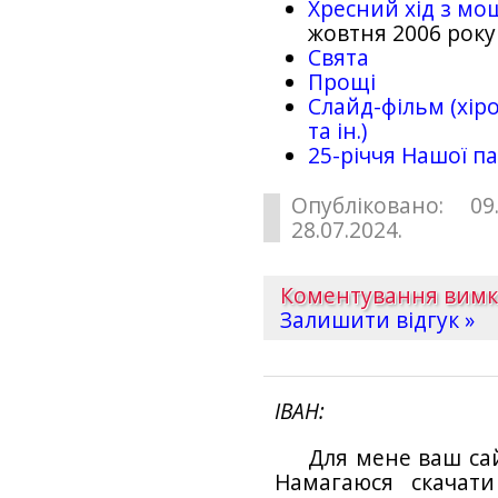
Хресний хід з мо
жовтня 2006 року
Свята
Прощі
Слайд-фільм (хіро
та ін.)
25-рiччя Нашої па
Опубліковано: 09
28.07.2024.
Коментування вим
Залишити відгук »
ІВАН
Для мене ваш са
Намагаюся скачат