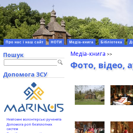
Про нас і наш сайт
НОТИ
Медіа-книга
Бібліотека
Д
Медіа-книга
Пошук
Фото, відео, 
Допомога ЗСУ
Невтомні волонтерські рученята
Допомога роті безпілотних
систем