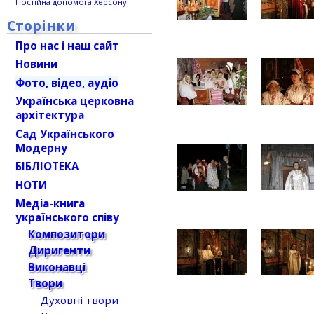
Постійна допомога Херсону
Сторінки
Про нас і наш сайт
Новини
Фото, відео, аудіо
Українська церковна
архітектура
Сад Українського
Модерну
БІБЛІОТЕКА
НОТИ
Медіа-книга
українського співу
Композитори
Диригенти
Виконавці
Твори
Духовні твори