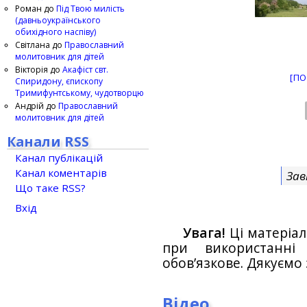
Роман
до
Під Твою милість
(давньоукраїнського
обихідного наспіву)
Світлана
до
Православний
молитовник для дітей
Вікторія
до
Акафіст свт.
[ПО
Спиридону, єпископу
Тримифунтському, чудотворцю
Андрій
до
Православний
молитовник для дітей
Канали RSS
Канал публікацій
Канал коментарів
Зав
Що таке RSS?
Вхід
Увага!
Ці матеріал
при використанн
обов’язкове. Дякуємо 
Відео