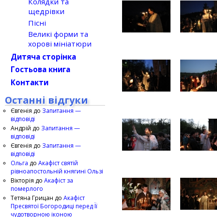
Колядки та
щедрівки
Пісні
Великі форми та
хорові мініатюри
Дитяча сторінка
Гостьова книга
Контакти
Останні відгуки
Євгенія
до
Запитання —
відповіді
Андрій
до
Запитання —
відповіді
Євгенія
до
Запитання —
відповіді
Ольга
до
Акафіст святій
рівноапостольній княгині Ользі
Вікторія
до
Акафіст за
померлого
Тетяна Грицан
до
Акафіст
Пресвятої Богородиці перед Її
чудотворною іконою