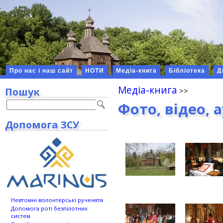
Про нас і наш сайт
НОТИ
Медіа-книга
Бібліотека
Д
Медіа-книга
Пошук
Фото, відео, 
Допомога ЗСУ
Невтомні волонтерські рученята
Допомога роті безпілотних
систем