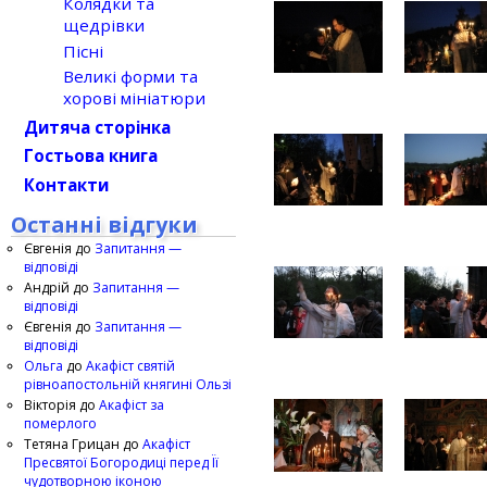
Колядки та
щедрівки
Пісні
Великі форми та
хорові мініатюри
Дитяча сторінка
Гостьова книга
Контакти
Останні відгуки
Євгенія
до
Запитання —
відповіді
Андрій
до
Запитання —
відповіді
Євгенія
до
Запитання —
відповіді
Ольга
до
Акафіст святій
рівноапостольній княгині Ользі
Вікторія
до
Акафіст за
померлого
Тетяна Грицан
до
Акафіст
Пресвятої Богородиці перед Її
чудотворною іконою