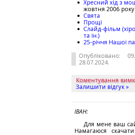
Хресний хід з мо
жовтня 2006 року
Свята
Прощі
Слайд-фільм (хіро
та ін.)
25-рiччя Нашої па
Опубліковано: 09
28.07.2024.
Коментування вим
Залишити відгук »
ІВАН
Для мене ваш са
Намагаюся скачат