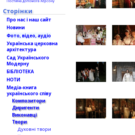
Постійна допомога Херсону
Сторінки
Про нас і наш сайт
Новини
Фото, відео, аудіо
Українська церковна
архітектура
Сад Українського
Модерну
БІБЛІОТЕКА
НОТИ
Медіа-книга
українського співу
Композитори
Диригенти
Виконавці
Твори
Духовні твори