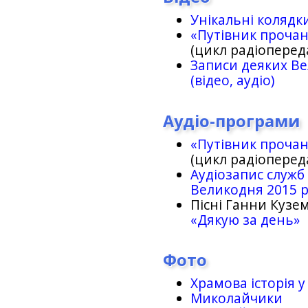
Унікальні колядк
«Путівник проча
(цикл радіоперед
Записи деяких Ве
(відео, аудіо)
Аудіо-програми
«Путівник проча
(цикл радіоперед
Аудіозапис служб
Великодня 2015 
Пісні Ганни Кузем
«Дякую за день»
Фото
Храмова історія у
Миколайчики