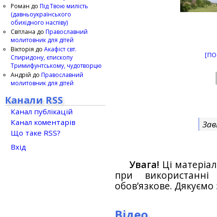
Роман
до
Під Твою милість
(давньоукраїнського
обихідного наспіву)
Світлана
до
Православний
молитовник для дітей
Вікторія
до
Акафіст свт.
[ПО
Спиридону, єпископу
Тримифунтському, чудотворцю
Андрій
до
Православний
молитовник для дітей
Канали RSS
Канал публікацій
Канал коментарів
Зав
Що таке RSS?
Вхід
Увага!
Ці матеріал
при використанн
обов’язкове. Дякуємо 
Відео