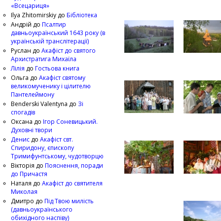
«Всецариця»
Ilya Zhitomirskiy
до
Бібліотека
Андрій
до
Псалтир
давньоукраїнський 1643 року (в
українській транслітерації)
Руслан
до
Акафіст до святого
Архистратига Михаїла
Лілія
до
Гостьова книга
Ольга
до
Акафіст святому
великомученику і цілителю
Пантелеймону
Benderski Valentyna
до
Зі
спогадів
Оксана
до
Ігор Соневицький.
Духовні твори
Денис
до
Акафіст свт.
Спиридону, єпископу
Тримифунтському, чудотворцю
Вікторія
до
Пояснення, поради
до Причастя
Наталя
до
Акафіст до святителя
Миколая
Дмитро
до
Під Твою милість
(давньоукраїнського
обихідного наспіву)