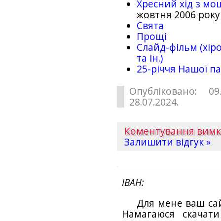
Хресний хід з мо
жовтня 2006 року
Свята
Прощі
Слайд-фільм (хіро
та ін.)
25-рiччя Нашої па
Опубліковано: 09
28.07.2024.
Коментування вим
Залишити відгук »
ІВАН
Для мене ваш са
Намагаюся скачат