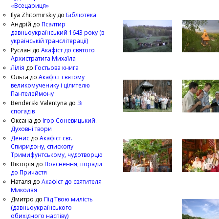
«Всецариця»
Ilya Zhitomirskiy
до
Бібліотека
Андрій
до
Псалтир
давньоукраїнський 1643 року (в
українській транслітерації)
Руслан
до
Акафіст до святого
Архистратига Михаїла
Лілія
до
Гостьова книга
Ольга
до
Акафіст святому
великомученику і цілителю
Пантелеймону
Benderski Valentyna
до
Зі
спогадів
Оксана
до
Ігор Соневицький.
Духовні твори
Денис
до
Акафіст свт.
Спиридону, єпископу
Тримифунтському, чудотворцю
Вікторія
до
Пояснення, поради
до Причастя
Наталя
до
Акафіст до святителя
Миколая
Дмитро
до
Під Твою милість
(давньоукраїнського
обихідного наспіву)