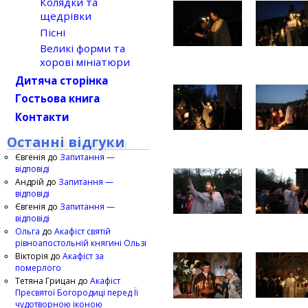
Колядки та
щедрівки
Пісні
Великі форми та
хорові мініатюри
Дитяча сторінка
Гостьова книга
Контакти
Останні відгуки
Євгенія
до
Запитання —
відповіді
Андрій
до
Запитання —
відповіді
Євгенія
до
Запитання —
відповіді
Ольга
до
Акафіст святій
рівноапостольній княгині Ользі
Вікторія
до
Акафіст за
померлого
Тетяна Грицан
до
Акафіст
Пресвятої Богородиці перед Її
чудотворною іконою