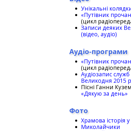
Унікальні колядк
«Путівник проча
(цикл радіоперед
Записи деяких Ве
(відео, аудіо)
Аудіо-програми
«Путівник проча
(цикл радіоперед
Аудіозапис служб
Великодня 2015 
Пісні Ганни Кузем
«Дякую за день»
Фото
Храмова історія у
Миколайчики