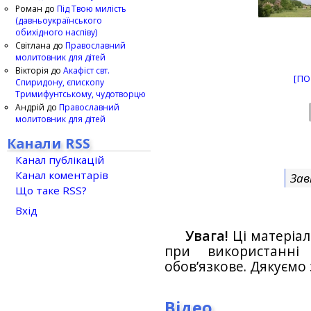
Роман
до
Під Твою милість
(давньоукраїнського
обихідного наспіву)
Світлана
до
Православний
молитовник для дітей
Вікторія
до
Акафіст свт.
[ПО
Спиридону, єпископу
Тримифунтському, чудотворцю
Андрій
до
Православний
молитовник для дітей
Канали RSS
Канал публікацій
Канал коментарів
Зав
Що таке RSS?
Вхід
Увага!
Ці матеріал
при використанн
обов’язкове. Дякуємо 
Відео