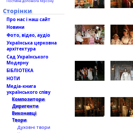
Постійна допомога Херсону
Сторінки
Про нас і наш сайт
Новини
Фото, відео, аудіо
Українська церковна
архітектура
Сад Українського
Модерну
БІБЛІОТЕКА
НОТИ
Медіа-книга
українського співу
Композитори
Диригенти
Виконавці
Твори
Духовні твори