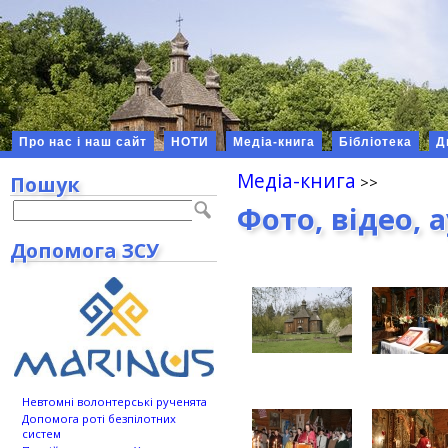
Про нас і наш сайт
НОТИ
Медіа-книга
Бібліотека
Д
Медіа-книга
Пошук
Фото, відео, 
Допомога ЗСУ
Невтомні волонтерські рученята
Допомога роті безпілотних
систем