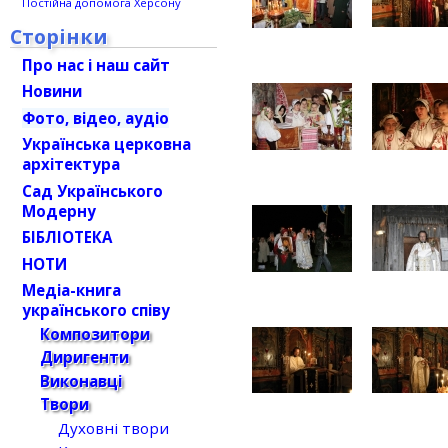
Постійна допомога Херсону
Сторінки
Про нас і наш сайт
Новини
Фото, відео, аудіо
Українська церковна
архітектура
Сад Українського
Модерну
БІБЛІОТЕКА
НОТИ
Медіа-книга
українського співу
Композитори
Диригенти
Виконавці
Твори
Духовні твори