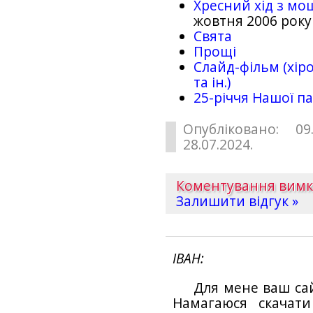
Хресний хід з мо
жовтня 2006 року
Свята
Прощі
Слайд-фільм (хіро
та ін.)
25-рiччя Нашої па
Опубліковано: 09
28.07.2024.
Коментування вим
Залишити відгук »
ІВАН
Для мене ваш са
Намагаюся скачат