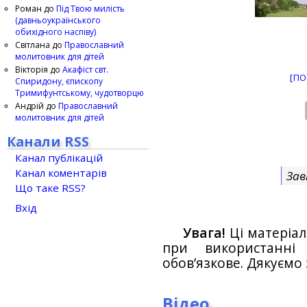
Роман
до
Під Твою милість
(давньоукраїнського
обихідного наспіву)
Світлана
до
Православний
молитовник для дітей
Вікторія
до
Акафіст свт.
[ПО
Спиридону, єпископу
Тримифунтському, чудотворцю
Андрій
до
Православний
молитовник для дітей
Канали RSS
Канал публікацій
Канал коментарів
Зав
Що таке RSS?
Вхід
Увага!
Ці матеріал
при використанн
обов’язкове. Дякуємо 
Відео