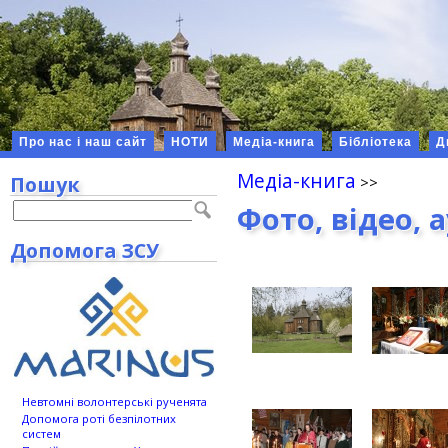
Про нас і наш сайт
НОТИ
Медіа-книга
Бібліотека
Д
Медіа-книга
Пошук
Фото, відео, 
Допомога ЗСУ
Невтомні волонтерські рученята
Допомога роті безпілотних
систем