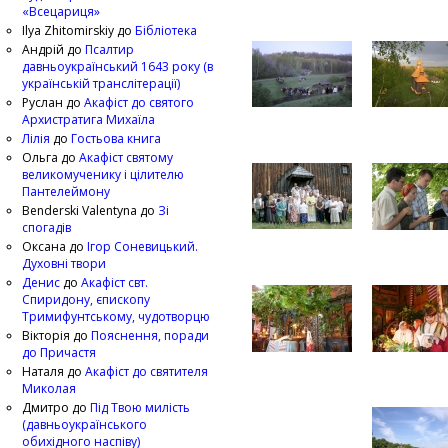
«Всецариця»
Ilya Zhitomirskiy
до
Бібліотека
Андрій
до
Псалтир
давньоукраїнський 1643 року (в
українській транслітерації)
Руслан
до
Акафіст до святого
Архистратига Михаїла
Лілія
до
Гостьова книга
Ольга
до
Акафіст святому
великомученику і цілителю
Пантелеймону
Benderski Valentyna
до
Зі
спогадів
Оксана
до
Ігор Соневицький.
Духовні твори
Денис
до
Акафіст свт.
Спиридону, єпископу
Тримифунтському, чудотворцю
Вікторія
до
Пояснення, поради
до Причастя
Наталя
до
Акафіст до святителя
Миколая
Дмитро
до
Під Твою милість
(давньоукраїнського
обихідного наспіву)