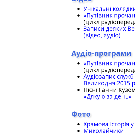
Унікальні колядк
«Путівник проча
(цикл радіоперед
Записи деяких Ве
(відео, аудіо)
Аудіо-програми
«Путівник проча
(цикл радіоперед
Аудіозапис служб
Великодня 2015 
Пісні Ганни Кузем
«Дякую за день»
Фото
Храмова історія у
Миколайчики