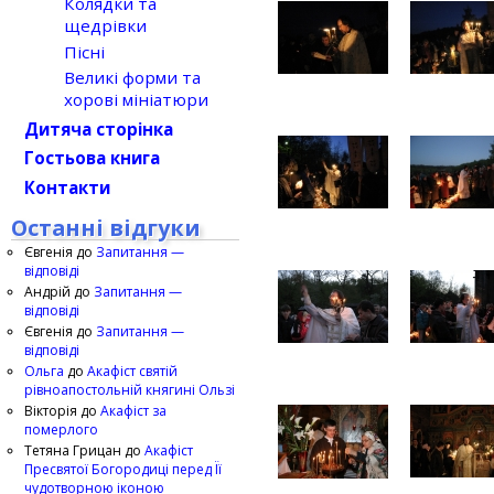
Колядки та
щедрівки
Пісні
Великі форми та
хорові мініатюри
Дитяча сторінка
Гостьова книга
Контакти
Останні відгуки
Євгенія
до
Запитання —
відповіді
Андрій
до
Запитання —
відповіді
Євгенія
до
Запитання —
відповіді
Ольга
до
Акафіст святій
рівноапостольній княгині Ользі
Вікторія
до
Акафіст за
померлого
Тетяна Грицан
до
Акафіст
Пресвятої Богородиці перед Її
чудотворною іконою