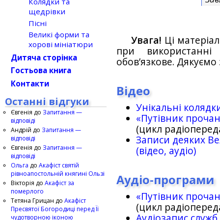
Колядки та
щедрівки
Пісні
Великі форми та
Увага!
Ці матеріал
хорові мініатюри
при використанн
Дитяча сторінка
обов’язкове. Дякуємо 
Гостьова книга
Контакти
Відео
Останні відгуки
Унікальні колядк
Євгенія
до
Запитання —
«Путівник проча
відповіді
(цикл радіоперед
Андрій
до
Запитання —
Записи деяких Ве
відповіді
Євгенія
до
Запитання —
(відео, аудіо)
відповіді
Ольга
до
Акафіст святій
рівноапостольній княгині Ользі
Аудіо-програми
Вікторія
до
Акафіст за
померлого
«Путівник проча
Тетяна Грицан
до
Акафіст
(цикл радіоперед
Пресвятої Богородиці перед Її
Аудіозапис служб
чудотворною іконою