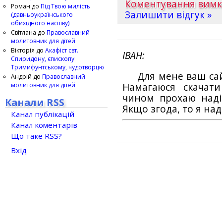
Коментування вим
Роман
до
Під Твою милість
Залишити відгук »
(давньоукраїнського
обихідного наспіву)
Світлана
до
Православний
молитовник для дітей
Вікторія
до
Акафіст свт.
ІВАН
Спиридону, єпископу
Тримифунтському, чудотворцю
Для мене ваш са
Андрій
до
Православний
молитовник для дітей
Намагаюся скачат
чином прохаю наді
Канали RSS
Якщо згода, то я на
Канал публікацій
Канал коментарів
Що таке RSS?
Вхід