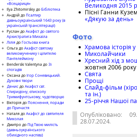
«Всецариця»
Великодня 2015 
Ilya Zhitomirskiy
до
Бібліотека
Пісні Ганни Кузем
Андрій
до
Псалтир
«Дякую за день»
давньоукраїнський 1643 року (в
українській транслітерації)
Руслан
до
Акафіст до святого
Фото
Архистратига Михаїла
Лілія
до
Гостьова книга
Храмова історія у
Ольга
до
Акафіст святому
Миколайчики
великомученику і цілителю
Пантелеймону
Хресний хід з мо
Benderski Valentyna
до
Зі
жовтня 2006 року
спогадів
Свята
Оксана
до
Ігор Соневицький.
Прощі
Духовні твори
Слайд-фільм (хіро
Денис
до
Акафіст свт.
Спиридону, єпископу
та ін.)
Тримифунтському, чудотворцю
25-рiччя Нашої па
Вікторія
до
Пояснення, поради
до Причастя
Опубліковано: 09
Наталя
до
Акафіст до святителя
Миколая
28.07.2024.
Дмитро
до
Під Твою милість
(давньоукраїнського
обихідного наспіву)