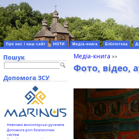
Про нас і наш сайт
НОТИ
Медіа-книга
Бібліотека
Д
Медіа-книга
Пошук
Фото, відео, 
Допомога ЗСУ
Невтомні волонтерські рученята
Допомога роті безпілотних
систем