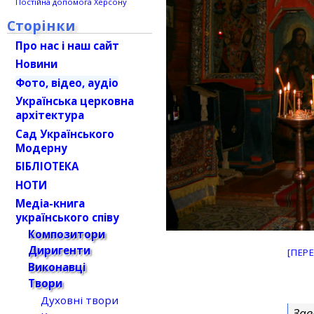
Постійна допомога Херсону
Сторінки
Про нас і наш сайт
Новини
Фото, відео, аудіо
Українська церковна
архітектура
Сад Українського
Модерну
БІБЛІОТЕКА
НОТИ
Медіа-книга
українського співу
Композитори
Диригенти
[ПЕР
Виконавці
Твори
Духовні твори
Зав