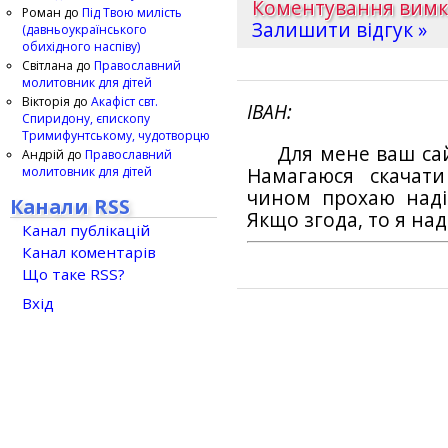
Коментування вим
Роман
до
Під Твою милість
Залишити відгук »
(давньоукраїнського
обихідного наспіву)
Світлана
до
Православний
молитовник для дітей
Вікторія
до
Акафіст свт.
ІВАН
Спиридону, єпископу
Тримифунтському, чудотворцю
Для мене ваш са
Андрій
до
Православний
молитовник для дітей
Намагаюся скачат
чином прохаю наді
Канали RSS
Якщо згода, то я на
Канал публікацій
Канал коментарів
Що таке RSS?
Вхід