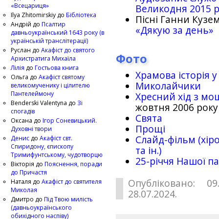
«Всецариця»
Великодня 2015 
Ilya Zhitomirskiy
до
Бібліотека
Пісні Ганни Кузем
Андрій
до
Псалтир
«Дякую за день»
давньоукраїнський 1643 року (в
українській транслітерації)
Руслан
до
Акафіст до святого
Фото
Архистратига Михаїла
Лілія
до
Гостьова книга
Храмова історія у
Ольга
до
Акафіст святому
Миколайчики
великомученику і цілителю
Пантелеймону
Хресний хід з мо
Benderski Valentyna
до
Зі
жовтня 2006 року
спогадів
Свята
Оксана
до
Ігор Соневицький.
Прощі
Духовні твори
Слайд-фільм (хіро
Денис
до
Акафіст свт.
Спиридону, єпископу
та ін.)
Тримифунтському, чудотворцю
25-рiччя Нашої па
Вікторія
до
Пояснення, поради
до Причастя
Опубліковано: 09
Наталя
до
Акафіст до святителя
Миколая
28.07.2024.
Дмитро
до
Під Твою милість
(давньоукраїнського
обихідного наспіву)