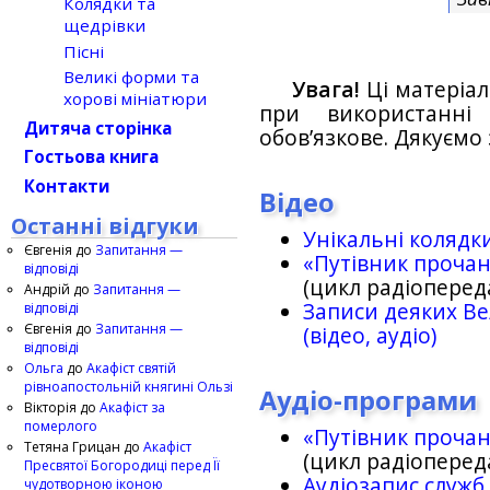
Колядки та
щедрівки
Пісні
Великі форми та
Увага!
Ці матеріал
хорові мініатюри
при використанн
Дитяча сторінка
обов’язкове. Дякуємо 
Гостьова книга
Контакти
Відео
Останні відгуки
Унікальні колядк
Євгенія
до
Запитання —
«Путівник проча
відповіді
(цикл радіоперед
Андрій
до
Запитання —
Записи деяких Ве
відповіді
Євгенія
до
Запитання —
(відео, аудіо)
відповіді
Ольга
до
Акафіст святій
рівноапостольній княгині Ользі
Аудіо-програми
Вікторія
до
Акафіст за
померлого
«Путівник проча
Тетяна Грицан
до
Акафіст
(цикл радіоперед
Пресвятої Богородиці перед Її
Аудіозапис служб
чудотворною іконою