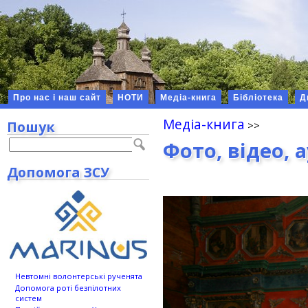
Про нас і наш сайт
НОТИ
Медіа-книга
Бібліотека
Д
Медіа-книга
Пошук
Фото, відео, 
Допомога ЗСУ
Невтомні волонтерські рученята
Допомога роті безпілотних
систем