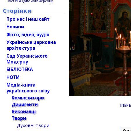
Постійна допомога Херсону
Сторінки
Про нас і наш сайт
Новини
Фото, відео, аудіо
Українська церковна
архітектура
Сад Українського
Модерну
БІБЛІОТЕКА
НОТИ
Медіа-книга
українського співу
Композитори
Диригенти
[ПЕР
Виконавці
Твори
Духовні твори
Зав