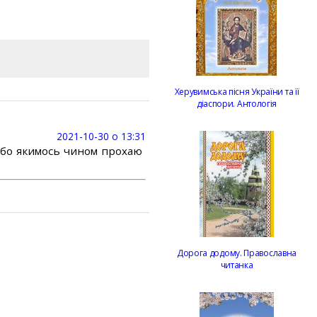
Херувимська пісня України та її
діаспори. Антологія
2021-10-30 о 13:31
або якимось чином прохаю
Дорога додому. Православна
читанка