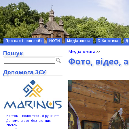
Про нас і наш сайт
НОТИ
Медіа-книга
Бібліотека
Д
Медіа-книга
Пошук
Фото, відео, 
Допомога ЗСУ
Невтомні волонтерські рученята
Допомога роті безпілотних
систем