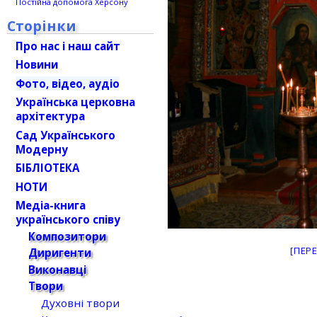
Постійна допомога Херсону
Сторінки
Про нас і наш сайт
Новини
Фото, відео, аудіо
Українська церковна
архітектура
Сад Українського
Модерну
БІБЛІОТЕКА
НОТИ
Медіа-книга
українського співу
Композитори
[ПЕР
Диригенти
Виконавці
Твори
Духовні твори