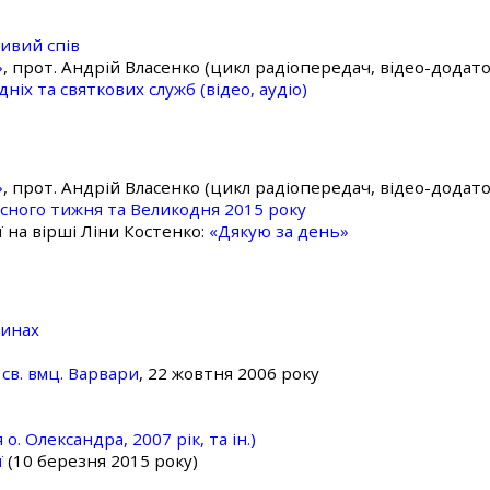
ивий спів
»
, прот. Андрій Власенко (цикл радіопередач, відео-додато
ніх та святкових служб (відео, аудіо)
»
, прот. Андрій Власенко (цикл радіопередач, відео-додато
асного тижня та Великодня 2015 року
ї на вірші Ліни Костенко:
«Дякую за день»
линах
св. вмц. Варвари
, 22 жовтня 2006 року
о. Олександра, 2007 рік, та ін.)
ї
(10 березня 2015 року)