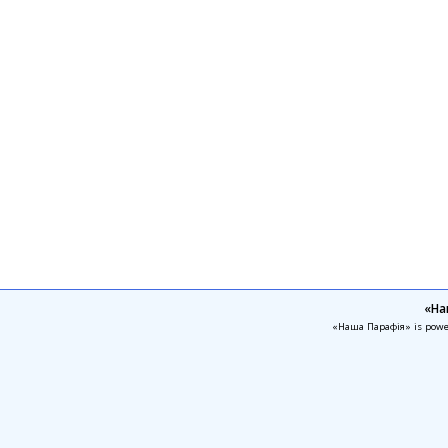
«На
«Наша Парафія» is pow