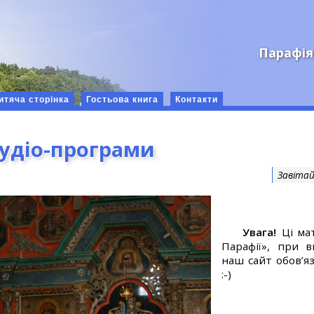
Парафія
итяча сторінка
Гостьова книга
Контакти
аудіо-програми
Завітай
Увага!
Ці мат
Парафії», при 
наш сайт обов’яз
:-)