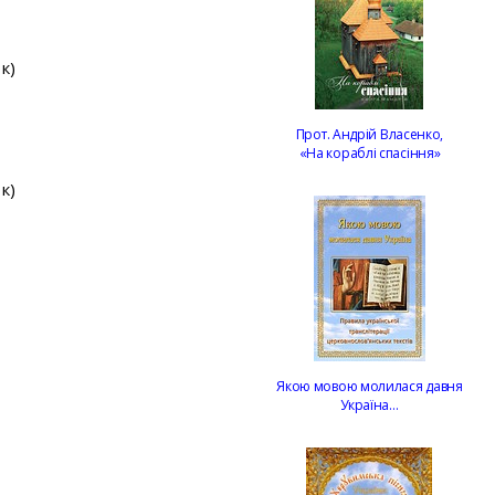
к)
Прот. Андрій Власенко,
«На кораблі спасіння»
к)
Якою мовою молилася давня
Україна…