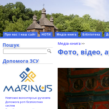
Про нас і наш сайт
НОТИ
Медіа-книга
Бібліотека
Д
Медіа-книга
Пошук
Фото, відео, 
Допомога ЗСУ
Невтомні волонтерські рученята
Допомога роті безпілотних
систем