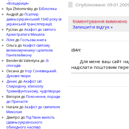
«Всецариця»
Опубліковано: 09.01.2009
Ilya Zhitomirskiy
до
Бібліотека
Андрій
до
Псалтир
давньоукраїнський 1643 року (в
Коментування вимкнено
українській транслітерації)
Залишити відгук »
Руслан
до
Акафіст до святого
Архистратига Михаїла
Лілія
до
Гостьова книга
Ольга
до
Акафіст святому
ІВАН
великомученику і цілителю
Пантелеймону
Benderski Valentyna
до
Зі
Для мене ваш сайт на
спогадів
надіслати поштовим перек
Оксана
до
Ігор Соневицький.
Духовні твори
Денис
до
Акафіст свт.
Спиридону, єпископу
Тримифунтському, чудотворцю
Вікторія
до
Пояснення, поради
до Причастя
Наталя
до
Акафіст до святителя
Миколая
Дмитро
до
Під Твою милість
(давньоукраїнського
обихідного наспіву)