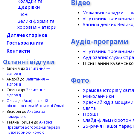
Відео
Колядки та
щедрівки
Унікальні колядки — ж
Пісні
«Путівник прочанина
Великі форми та
Записи деяких Великод
хорові мініатюри
Дитяча сторінка
Аудіо-програми
Гостьова книга
Контакти
«Путівник прочанина
Аудіозапис служб Стр
Останні відгуки
Пісні Ганни Куземсько
Євгенія
до
Запитання —
відповіді
Фото
Андрій
до
Запитання —
відповіді
Храмова історія у світ
Євгенія
до
Запитання —
відповіді
Миколайчики
Ольга
до
Акафіст святій
Хресний хід з мощами 
рівноапостольній княгині Ользі
Свята
Вікторія
до
Акафіст за
Прощі
померлого
Слайд-фільм (хіротонія 
Тетяна Грицан
до
Акафіст
25-рiччя Нашої парафi
Пресвятої Богородиці перед Її
чудотворною іконою