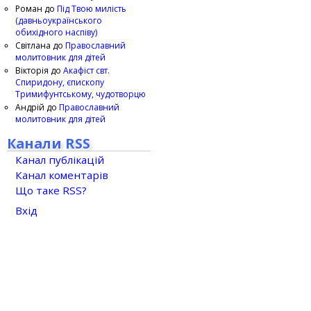
Роман
до
Під Твою милість
(давньоукраїнського
обихідного наспіву)
Світлана
до
Православний
молитовник для дітей
Вікторія
до
Акафіст свт.
Спиридону, єпископу
Тримифунтському, чудотворцю
Андрій
до
Православний
молитовник для дітей
Канали RSS
Канал публікацій
Канал коментарів
Що таке RSS?
Вхід