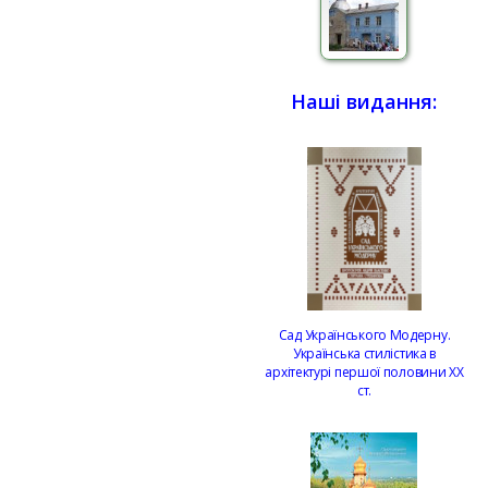
Наші видання:
Сад Українського Модерну.
Українська стилістика в
архітектурі першої половини ХХ
ст.