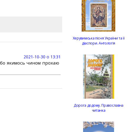
Херувимська пісня України та її
діаспори. Антологія
2021-10-30 о 13:31
або якимось чином прохаю
Дорога додому. Православна
читанка