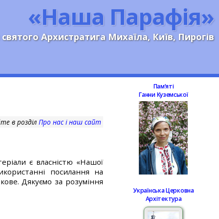
«Наша Парафія»
 святого Архистратига Михаїла, Київ, Пирогів
Памʼяті
Ганни Куземської
те в розділ
Про нас і наш сайт
еріали є власністю «Нашої
використанні посилання на
кове. Дякуємо за розуміння
Українська Церковна
Архітектура