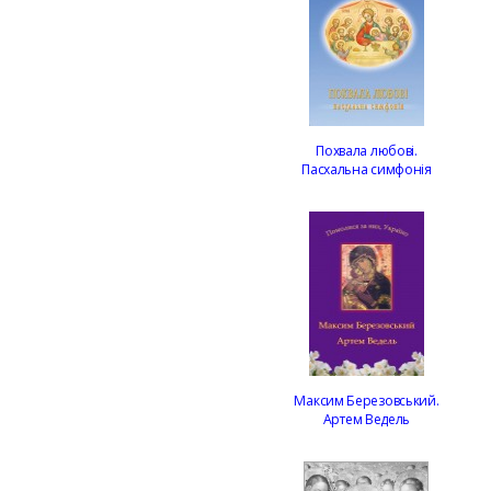
Похвала любові.
Пасхальна симфонія
Максим Березовський.
Артем Ведель