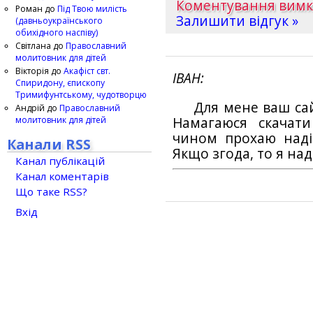
Коментування вим
Роман
до
Під Твою милість
Залишити відгук »
(давньоукраїнського
обихідного наспіву)
Світлана
до
Православний
молитовник для дітей
Вікторія
до
Акафіст свт.
ІВАН
Спиридону, єпископу
Тримифунтському, чудотворцю
Для мене ваш са
Андрій
до
Православний
молитовник для дітей
Намагаюся скачат
чином прохаю наді
Канали RSS
Якщо згода, то я на
Канал публікацій
Канал коментарів
Що таке RSS?
Вхід