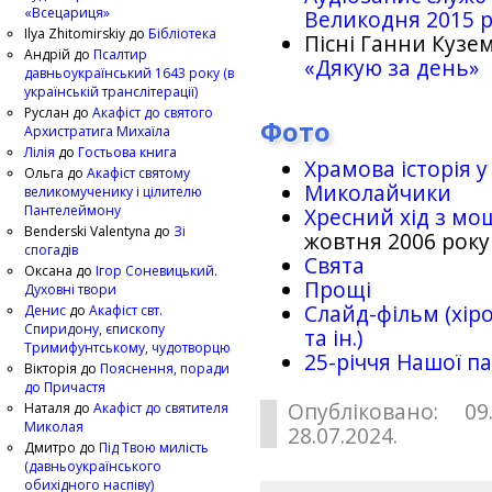
«Всецариця»
Великодня 2015 
Ilya Zhitomirskiy
до
Бібліотека
Пісні Ганни Кузем
Андрій
до
Псалтир
«Дякую за день»
давньоукраїнський 1643 року (в
українській транслітерації)
Руслан
до
Акафіст до святого
Фото
Архистратига Михаїла
Лілія
до
Гостьова книга
Храмова історія у
Ольга
до
Акафіст святому
Миколайчики
великомученику і цілителю
Пантелеймону
Хресний хід з мо
Benderski Valentyna
до
Зі
жовтня 2006 року
спогадів
Свята
Оксана
до
Ігор Соневицький.
Прощі
Духовні твори
Слайд-фільм (хіро
Денис
до
Акафіст свт.
Спиридону, єпископу
та ін.)
Тримифунтському, чудотворцю
25-рiччя Нашої па
Вікторія
до
Пояснення, поради
до Причастя
Опубліковано: 09
Наталя
до
Акафіст до святителя
Миколая
28.07.2024.
Дмитро
до
Під Твою милість
(давньоукраїнського
обихідного наспіву)