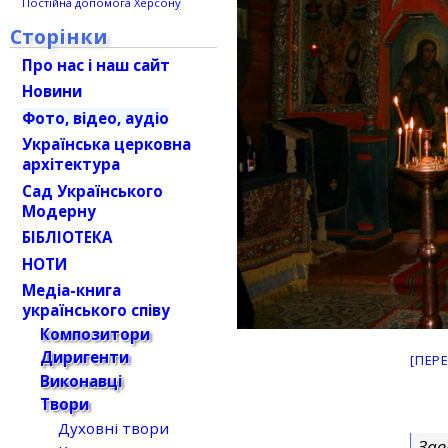
Постійна допомога Херсону
Сторінки
Про нас і наш сайт
Новини
Фото, відео, аудіо
Українська церковна
архітектура
Сад Українського
Модерну
БІБЛІОТЕКА
НОТИ
Медіа-книга
українського співу
Композитори
Диригенти
[ПЕР
Виконавці
Твори
Духовні твори
Зав