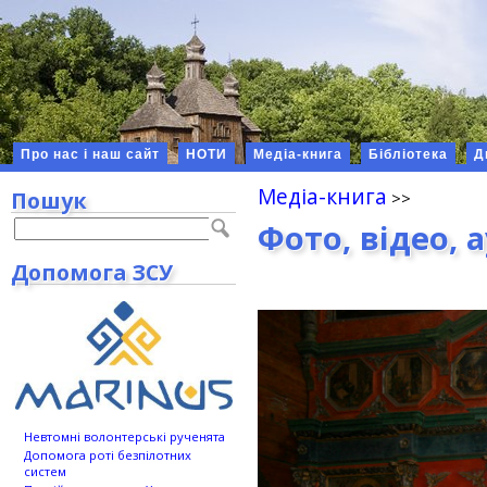
Про нас і наш сайт
НОТИ
Медіа-книга
Бібліотека
Д
Медіа-книга
Пошук
Фото, відео, 
Допомога ЗСУ
Невтомні волонтерські рученята
Допомога роті безпілотних
систем