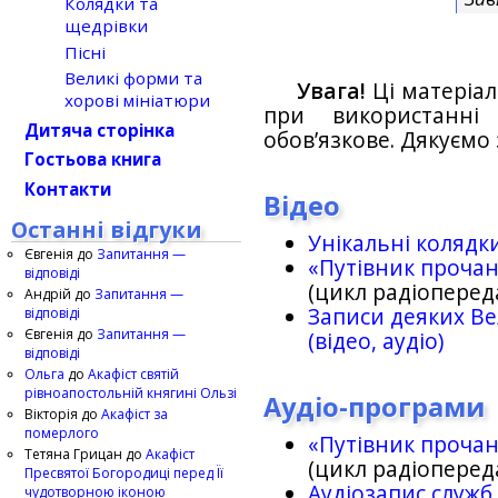
Колядки та
щедрівки
Пісні
Великі форми та
Увага!
Ці матеріал
хорові мініатюри
при використанн
Дитяча сторінка
обов’язкове. Дякуємо 
Гостьова книга
Контакти
Відео
Останні відгуки
Унікальні колядк
Євгенія
до
Запитання —
«Путівник проча
відповіді
(цикл радіоперед
Андрій
до
Запитання —
Записи деяких Ве
відповіді
Євгенія
до
Запитання —
(відео, аудіо)
відповіді
Ольга
до
Акафіст святій
рівноапостольній княгині Ользі
Аудіо-програми
Вікторія
до
Акафіст за
померлого
«Путівник проча
Тетяна Грицан
до
Акафіст
(цикл радіоперед
Пресвятої Богородиці перед Її
Аудіозапис служб
чудотворною іконою