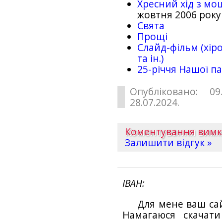
Хресний хід з мо
жовтня 2006 року
Свята
Прощі
Слайд-фільм (хіро
та ін.)
25-рiччя Нашої па
Опубліковано: 09
28.07.2024.
Коментування вим
Залишити відгук »
ІВАН
Для мене ваш са
Намагаюся скачат