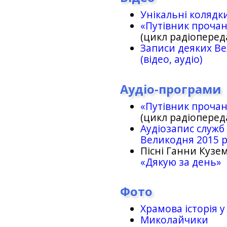
Унікальні колядк
«Путівник проча
(цикл радіоперед
Записи деяких Ве
(відео, аудіо)
Аудіо-програми
«Путівник проча
(цикл радіоперед
Аудіозапис служб
Великодня 2015 
Пісні Ганни Кузем
«Дякую за день»
Фото
Храмова історія у
Миколайчики