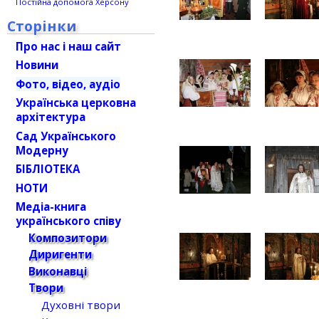
Постійна допомога Херсону
Сторінки
Про нас і наш сайт
Новини
Фото, відео, аудіо
Українська церковна
архітектура
Сад Українського
Модерну
БІБЛІОТЕКА
НОТИ
Медіа-книга
українського співу
Композитори
Диригенти
Виконавці
Твори
Духовні твори