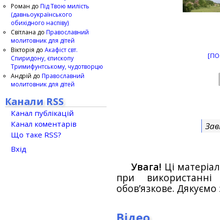
Роман
до
Під Твою милість
(давньоукраїнського
обихідного наспіву)
Світлана
до
Православний
молитовник для дітей
Вікторія
до
Акафіст свт.
[ПО
Спиридону, єпископу
Тримифунтському, чудотворцю
Андрій
до
Православний
молитовник для дітей
Канали RSS
Канал публікацій
Канал коментарів
Зав
Що таке RSS?
Вхід
Увага!
Ці матеріал
при використанн
обов’язкове. Дякуємо 
Відео