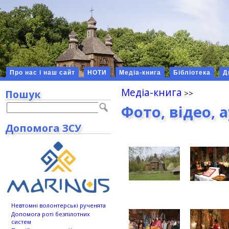
Про нас і наш сайт
НОТИ
Медіа-книга
Бібліотека
Д
Медіа-книга
Пошук
Фото, відео, 
Допомога ЗСУ
Невтомні волонтерські рученята
Допомога роті безпілотних
систем