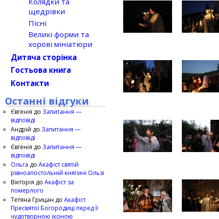
Колядки та
щедрівки
Пісні
Великі форми та
хорові мініатюри
Дитяча сторінка
Гостьова книга
Контакти
Останні відгуки
Євгенія
до
Запитання —
відповіді
Андрій
до
Запитання —
відповіді
Євгенія
до
Запитання —
відповіді
Ольга
до
Акафіст святій
рівноапостольній княгині Ользі
Вікторія
до
Акафіст за
померлого
Тетяна Грицан
до
Акафіст
Пресвятої Богородиці перед Її
чудотворною іконою