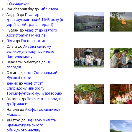
«Всецариця»
Ilya Zhitomirskiy
до
Бібліотека
Андрій
до
Псалтир
давньоукраїнський 1643 року (в
українській транслітерації)
Руслан
до
Акафіст до святого
Архистратига Михаїла
Лілія
до
Гостьова книга
Ольга
до
Акафіст святому
великомученику і цілителю
Пантелеймону
Benderski Valentyna
до
Зі
спогадів
Оксана
до
Ігор Соневицький.
Духовні твори
Денис
до
Акафіст свт.
Спиридону, єпископу
Тримифунтському, чудотворцю
Вікторія
до
Пояснення, поради
до Причастя
Наталя
до
Акафіст до святителя
Миколая
Дмитро
до
Під Твою милість
(давньоукраїнського
обихідного наспіву)